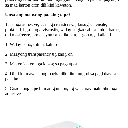
sa mga karton aron dili kini kawaton.
Unsa ang maayong packing tape?
Taas nga adhesive, taas nga resistensya, kusog sa tensile,
praktikal, lig-on nga viscosity, walay pagkausab sa kolor, hamis,
dili mo-freeze, proteksyon sa kalikopan, lig-on nga kalidad
1. Walay baho, dili makahilo
2. Maayong transparency ug kalig-on
3. Maayo kaayo nga kusog sa pagkupot
4. Dili kini mawala ang pagkapilit niini tungod sa paglabay sa
panahon
5. Gision ang tape human gamiton, ug wala nay mahibilin nga
adhesive