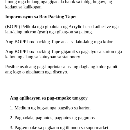
imong mga butang nga gipadala batok sa tubig, hugaw, ug
kadaot sa kalikopan.
Impormasyon sa Box Packing Tape:
(BOPP) Pelikula nga gibalutan og Acrylic based adhesive nga
lain-laing micron (gsm) nga gibag-on sa patong.
Ang BOPP box packing Tape anaa sa lain-laing mga kolor.
Ang BOPP box packing Tape gigamit sa pagsilyo sa karton nga
kahon ug alang sa katuyoan sa stationery.
Posible usab ang pag-imprinta sa usa ug daghang kolor gamit
ang logo o gipahaom nga disenyo.
Ang aplikasyon sa pag-empake t
unggoy
1. Medium ug bug-at nga pagsilyo sa karton
2. Pagpadala, pagputos, pagputos ug pagputos
3. Pag-empake sa pagkaon ug ilimnon sa supermarket