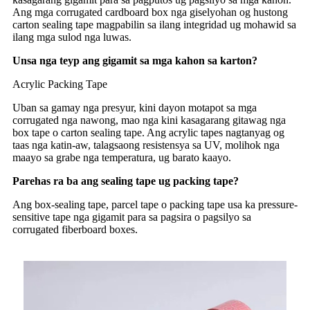
Ang mga corrugated cardboard box nga giselyohan og hustong
carton sealing tape magpabilin sa ilang integridad ug mohawid sa
ilang mga sulod nga luwas.
Unsa nga teyp ang gigamit sa mga kahon sa karton?
Acrylic Packing Tape
Uban sa gamay nga presyur, kini dayon motapot sa mga
corrugated nga nawong, mao nga kini kasagarang gitawag nga
box tape o carton sealing tape. Ang acrylic tapes nagtanyag og
taas nga katin-aw, talagsaong resistensya sa UV, molihok nga
maayo sa grabe nga temperatura, ug barato kaayo.
Parehas ra ba ang sealing tape ug packing tape?
Ang box-sealing tape, parcel tape o packing tape usa ka pressure-
sensitive tape nga gigamit para sa pagsira o pagsilyo sa
corrugated fiberboard boxes.