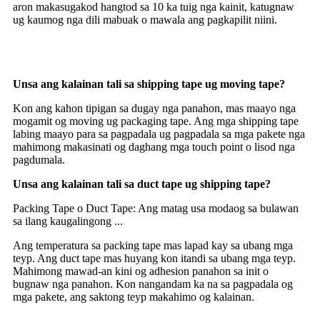
aron makasugakod hangtod sa 10 ka tuig nga kainit, katugnaw
ug kaumog nga dili mabuak o mawala ang pagkapilit niini.
Unsa ang kalainan tali sa shipping tape ug moving tape?
Kon ang kahon tipigan sa dugay nga panahon, mas maayo nga
mogamit og moving ug packaging tape. Ang mga shipping tape
labing maayo para sa pagpadala ug pagpadala sa mga pakete nga
mahimong makasinati og daghang mga touch point o lisod nga
pagdumala.
Unsa ang kalainan tali sa duct tape ug shipping tape?
Packing Tape o Duct Tape: Ang matag usa modaog sa bulawan
sa ilang kaugalingong ...
Ang temperatura sa packing tape mas lapad kay sa ubang mga
teyp. Ang duct tape mas huyang kon itandi sa ubang mga teyp.
Mahimong mawad-an kini og adhesion panahon sa init o
bugnaw nga panahon. Kon nangandam ka na sa pagpadala og
mga pakete, ang saktong teyp makahimo og kalainan.