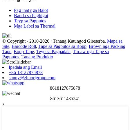
Pag-inat nga Balot
Banda sa Paghigot
Teyp sa Pagputos
Mga Label sa Thermal
© Copyright - 2010-2026 : Tanang Katungod Gireserba.
Mapa sa
Site
,
Barcode Roll
,
Tape sa Pagputos sa Bopp
,
Brown nga Packing
Tape
,
Bopp Tape
,
Teyp sa Pagpadala
,
Tin-aw nga Tape sa
Pagputos
,
Tanang Produkto
Ipadala ang Email
+86 18127875878
sunny@zhuorigroup.com
8618127875878
8613611435241
x