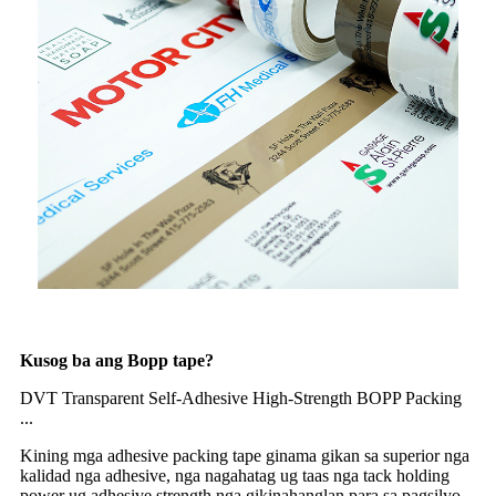
Kusog ba ang Bopp tape?
DVT Transparent Self-Adhesive High-Strength BOPP Packing
...
Kining mga adhesive packing tape ginama gikan sa superior nga
kalidad nga adhesive, nga nagahatag ug taas nga tack holding
power ug adhesive strength nga gikinahanglan para sa pagsilyo