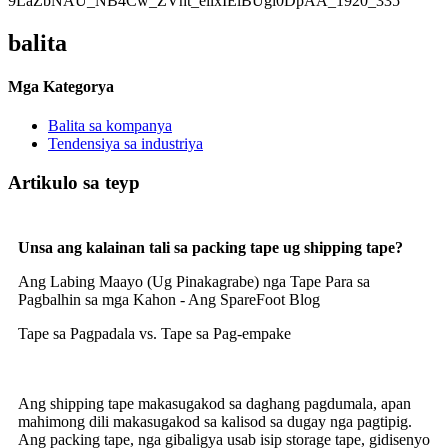
balita
Mga Kategorya
Balita sa kompanya
Tendensiya sa industriya
Artikulo sa teyp
Unsa ang kalainan tali sa packing tape ug shipping tape?
Ang Labing Maayo (Ug Pinakagrabe) nga Tape Para sa
Pagbalhin sa mga Kahon - Ang SpareFoot Blog
Tape sa Pagpadala vs. Tape sa Pag-empake
Ang shipping tape makasugakod sa daghang pagdumala, apan
mahimong dili makasugakod sa kalisod sa dugay nga pagtipig.
Ang packing tape, nga gibaligya usab isip storage tape, gidisenyo