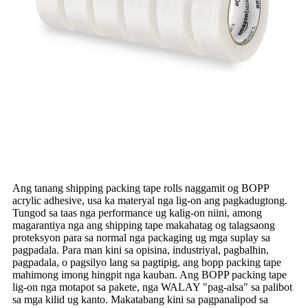
Ang tanang shipping packing tape rolls naggamit og BOPP
acrylic adhesive, usa ka materyal nga lig-on ang pagkadugtong.
Tungod sa taas nga performance ug kalig-on niini, among
magarantiya nga ang shipping tape makahatag og talagsaong
proteksyon para sa normal nga packaging ug mga suplay sa
pagpadala. Para man kini sa opisina, industriyal, pagbalhin,
pagpadala, o pagsilyo lang sa pagtipig, ang bopp packing tape
mahimong imong hingpit nga kauban. Ang BOPP packing tape
lig-on nga motapot sa pakete, nga WALAY "pag-alsa" sa palibot
sa mga kilid ug kanto. Makatabang kini sa pagpanalipod sa