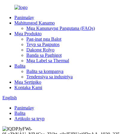
Panimalay
Mahitungod Kanamo
Mga Kanunayng Pangutana (FAQs)
Mga Produkto
Pag-inat nga Balot
Teyp sa Pagputos
Dakong Rolyo
Banda sa Paghigot
Mga Label sa Thermal
Balita
Balita sa kompanya
Tendensiya sa industriya
Mga Sertipiko
Kontaka Kami
English
Panimalay
Balita
Artikulo sa teyp