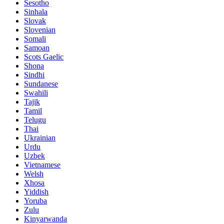
Sesotho
Sinhala
Slovak
Slovenian
Somali
Samoan
Scots Gaelic
Shona
Sindhi
Sundanese
Swahili
Tajik
Tamil
Telugu
Thai
Ukrainian
Urdu
Uzbek
Vietnamese
Welsh
Xhosa
Yiddish
Yoruba
Zulu
Kinyarwanda