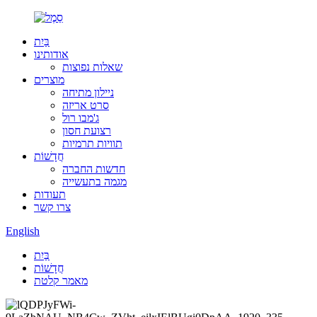
בַּיִת
אודותינו
שאלות נפוצות
מוצרים
ניילון מתיחה
סרט אריזה
ג'מבו רול
רצועת חסון
תוויות תרמיות
חֲדָשׁוֹת
חדשות החברה
מגמה בתעשייה
תעודות
צרו קשר
English
בַּיִת
חֲדָשׁוֹת
מאמר קלטת