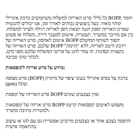
כל גלילי סרט האריזה למשלוח משתמשים בדבק אקרילי BOPP, חומר
קוהזי מאוד. בעל ביצועים גבוהים לאורך זמן, אנו יכולים להבטיח
שסרט האריזה יספק הגנה יוצאת דופן לאריזה רגילה ולציוד למשלוח.
בין אם מדובר במשרד, תעשייה, איטום למעבר דירה, משלוח או פשוט
איטום לאחסון, סרט האריזה של BOPP יהפוך לשותף המושלם
שלכם. סרט האריזה של BOPP יידבק היטב לאריזה, ללא "הרמה"
בקצוות ובפינות. זה עוזר להגן על פריטי המשלוח שלכם מפני מים,
לכלוך ונזקי סביבה.
מידע על סרט אריזה לקופסאות:
סרט מצופה (BOPP) בדבק על בסיס אקרילי בעובי ציפוי של מיקרון
(gsm) שונה.
סרט האריזה של קופסת BOPP זמין בצבעים שונים.
סרט אריזה של קופסאות BOPP משמש לאיטום קופסאות קרטון
ולמטרות כתיבה ומשרד.
הדפסה בצבע אחד או בצבעים מרובים אפשרית גם עם לוגו או עיצוב
בהתאמה אישית.