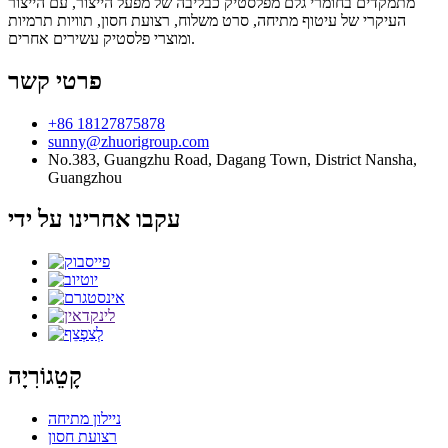
מתמקדים בחומרי גלם מפלסטיק כבליבה של מפעל הייצור, עם הייצור
העיקרי של עיטוף מתיחה, סרט משלוח, רצועת חסון, תוויות תרמיות
ומוצרי פלסטיק עשירים אחרים.
פרטי קשר
+86 18127875878
sunny@zhuorigroup.com
No.383, Guangzhu Road, Dagang Town, District Nansha,
Guangzhou
עקבו אחרינו על ידי
קָטֵגוֹרִיָה
ניילון מתיחה
רצועת חסון