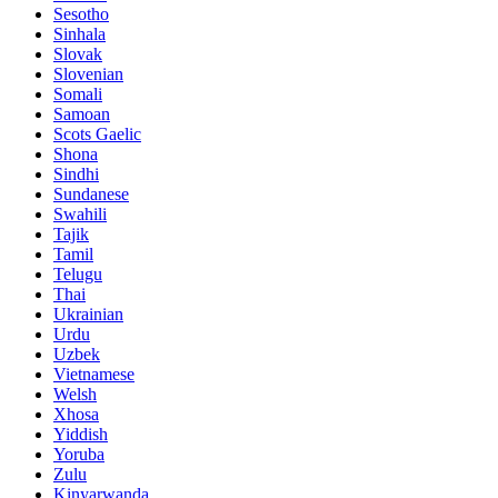
Sesotho
Sinhala
Slovak
Slovenian
Somali
Samoan
Scots Gaelic
Shona
Sindhi
Sundanese
Swahili
Tajik
Tamil
Telugu
Thai
Ukrainian
Urdu
Uzbek
Vietnamese
Welsh
Xhosa
Yiddish
Yoruba
Zulu
Kinyarwanda