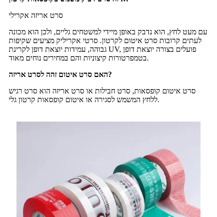
סרט אריזה אקרילי
עם מעט לחץ, הוא נדבק באופן מיידי למשטחים גליים, ולכן הוא מכונה
לעתים קרובות סרט איטום לקרטון. סרטי אקריליק מציעים שקיפות
גבוהה, עמידות יוצאת דופן לקרינת UV, פועלים בצורה יוצאת דופן
בטמפרטורות קיצוניות והם במחירים נוחים מאוד.
האם סרט איטום זהה לסרט אריזה?
סרט איטום קופסאות, סרט חבילות או סרט אריזה הוא סרט רגיש
ללחץ המשמש לסגירה או איטום קופסאות קרטון גלי.