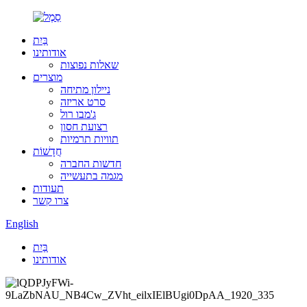
בַּיִת
אודותינו
שאלות נפוצות
מוצרים
ניילון מתיחה
סרט אריזה
ג'מבו רול
רצועת חסון
תוויות תרמיות
חֲדָשׁוֹת
חדשות החברה
מגמה בתעשייה
תעודות
צרו קשר
English
בַּיִת
אודותינו