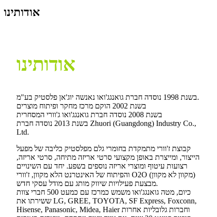
אודותינו
אודותינו
בשנת 1998 נוסדה חברת גואנגג'ואו נאנשה יוג'אן פלסטיק בע"מ.
בשנת 2002 הוקם מרכז מחקר ופיתוח מוצרים
בשנת 2008 נוסדה חברת גואנגג'ואו ג'וורי המסחרית
בשנת 2013 נוסדה חברת Zhuori (Guangdong) Industry Co.,
Ltd.
קבוצת ז'וורי מתמקדת בחומרי גלם מפלסטיק כליבה של מפעל
הייצור, ומייצרת באופן מקצועי סרטי אריזה מתיחה, סרטי אריזה,
רצועות עיטוף ומוצרי אריזה נוספים בשפע. יחד עם השינויים
והפיתוח של האינטרנט הלא מקוון, ז'וורי O2O (מקוון לא מקוון)
מבצעת פעילויות שיווק מותג עם מודל עסקי חדש.
כיום, מטה גואנגג'ואו משמש כמרכז עם כמעט 500 חברי צוות
ששירתו את LG, GREE, TOYOTA, SF Express, Foxconn,
Hisense, Panasonic, Midea, Haier וחברות גלובליות אחרות