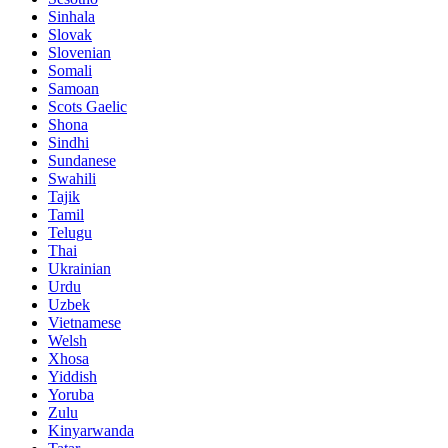
Sinhala
Slovak
Slovenian
Somali
Samoan
Scots Gaelic
Shona
Sindhi
Sundanese
Swahili
Tajik
Tamil
Telugu
Thai
Ukrainian
Urdu
Uzbek
Vietnamese
Welsh
Xhosa
Yiddish
Yoruba
Zulu
Kinyarwanda