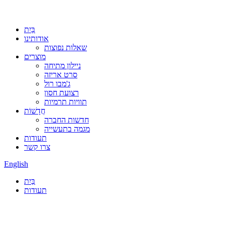
בַּיִת
אודותינו
שאלות נפוצות
מוצרים
ניילון מתיחה
סרט אריזה
ג'מבו רול
רצועת חסון
תוויות תרמיות
חֲדָשׁוֹת
חדשות החברה
מגמה בתעשייה
תעודות
צרו קשר
English
בַּיִת
תעודות