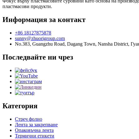
Фокус върху пластмасовите суровини като основа на производст
пластмасови продукти.
Информация за контакт
+86 18127875878
sunny@zhuorigroup.com
No.383, Guangzhu Road, Dagang Town, Nansha District, Гу
Последвайте ни чрез
Категория
Стреч фолио
Лента за закрепване
Опаковъчна лента
Термични етикети