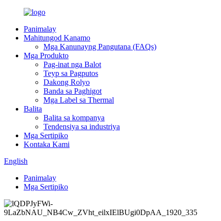
Panimalay
Mahitungod Kanamo
Mga Kanunayng Pangutana (FAQs)
Mga Produkto
Pag-inat nga Balot
Teyp sa Pagputos
Dakong Rolyo
Banda sa Paghigot
Mga Label sa Thermal
Balita
Balita sa kompanya
Tendensiya sa industriya
Mga Sertipiko
Kontaka Kami
English
Panimalay
Mga Sertipiko