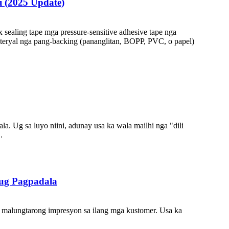
i (2025 Update)
aling tape mga pressure-sensitive adhesive tape nga
materyal nga pang-backing (pananglitan, BOPP, PVC, o papel)
a. Ug sa luyo niini, adunay usa ka wala mailhi nga "dili
.
 ug Pagpadala
malungtarong impresyon sa ilang mga kustomer. Usa ka