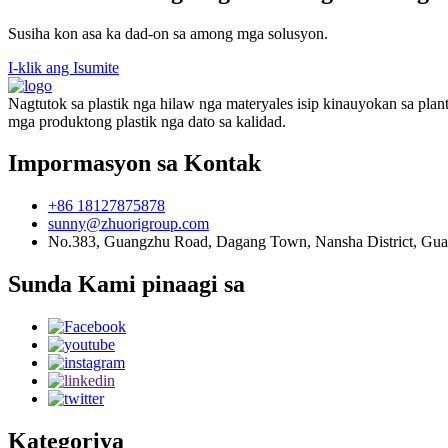
Susiha kon asa ka dad-on sa among mga solusyon.
I-klik ang Isumite
Nagtutok sa plastik nga hilaw nga materyales isip kinauyokan sa pla
mga produktong plastik nga dato sa kalidad.
Impormasyon sa Kontak
+86 18127875878
sunny@zhuorigroup.com
No.383, Guangzhu Road, Dagang Town, Nansha District, Gu
Sunda Kami pinaagi sa
Kategoriya