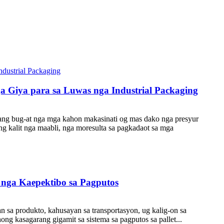
 Giya para sa Luwas nga Industrial Packaging
 ang bug-at nga mga kahon makasinati og mas dako nga presyur
g kalit nga maabli, nga moresulta sa pagkadaot sa mga
 nga Kaepektibo sa Pagputos
 sa produkto, kahusayan sa transportasyon, ug kalig-on sa
ong kasagarang gigamit sa sistema sa pagputos sa pallet...