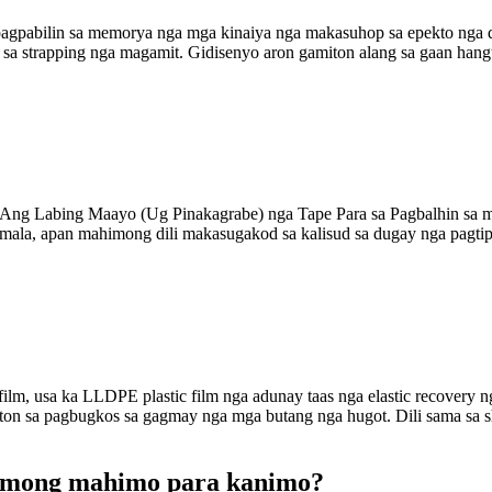
gpabilin sa memorya nga mga kinaiya nga makasuhop sa epekto nga dil
 sa strapping nga magamit. Gidisenyo aron gamiton alang sa gaan hang
pe? Ang Labing Maayo (Ug Pinakagrabe) nga Tape Para sa Pagbalhin s
la, apan mahimong dili makasugakod sa kalisud sa dugay nga pagtipig
 film, usa ka LLDPE plastic film nga adunay taas nga elastic recovery n
on sa pagbugkos sa gagmay nga mga butang nga hugot. Dili sama sa shri
 among mahimo para kanimo?