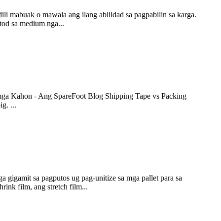
i mabuak o mawala ang ilang abilidad sa pagpabilin sa karga.
tod sa medium nga...
a mga Kahon - Ang SpareFoot Blog Shipping Tape vs Packing
. ...
ga gigamit sa pagputos ug pag-unitize sa mga pallet para sa
nk film, ang stretch film...