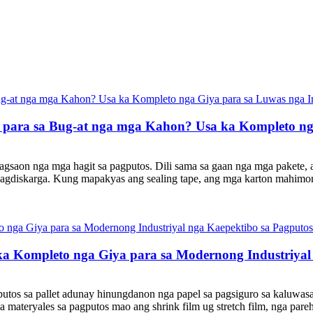
para sa Bug-at nga mga Kahon? Usa ka Kompleto nga
agsaon nga mga hagit sa pagputos. Dili sama sa gaan nga mga pakete,
 pagdiskarga. Kung mapakyas ang sealing tape, ang mga karton mahimon
a ka Kompleto nga Giya para sa Modernong Industriyal
utos sa pallet adunay hinungdanon nga papel sa pagsiguro sa kaluwasan
 materyales sa pagputos mao ang shrink film ug stretch film, nga pareh