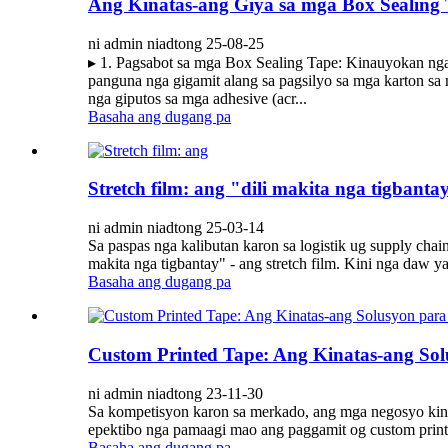
Ang Kinatas-ang Giya sa mga Box Sealing 
ni admin niadtong 25-08-25
▸ 1. Pagsabot sa mga Box Sealing Tape: Kinauyokan nga
panguna nga gigamit alang sa pagsilyo sa mga karton sa 
nga giputos sa mga adhesive (acr...
Basaha ang dugang pa
Stretch film: ang "dili makita nga tigbanta
ni admin niadtong 25-03-14
Sa paspas nga kalibutan karon sa logistik ug supply cha
makita nga tigbantay" - ang stretch film. Kini nga daw 
Basaha ang dugang pa
Custom Printed Tape: Ang Kinatas-ang So
ni admin niadtong 23-11-30
Sa kompetisyon karon sa merkado, ang mga negosyo kin
epektibo nga pamaagi mao ang paggamit og custom printed
Basaha ang dugang pa