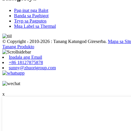
Pag-inat nga Balot
Banda sa Paghigot
Teyp sa Pagputos
Mga Label sa Thermal
© Copyright - 2010-2026 : Tanang Katungod Gireserba.
Mapa sa Sit
Tanang Produkto
Ipadala ang Email
+86 18127875878
sunny@zhuorigroup.com
x