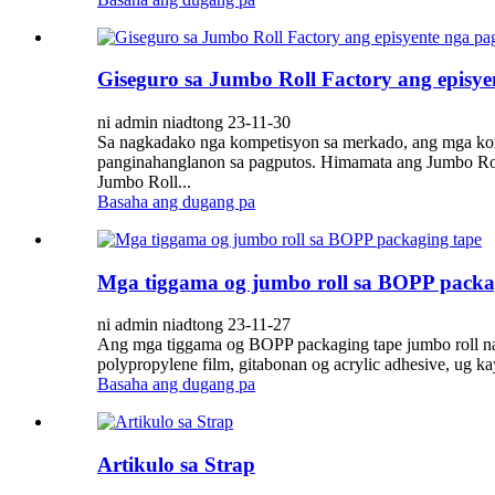
Giseguro sa Jumbo Roll Factory ang episye
ni admin niadtong 23-11-30
Sa nagkadako nga kompetisyon sa merkado, ang mga kom
panginahanglanon sa pagputos. Himamata ang Jumbo Roll 
Jumbo Roll...
Basaha ang dugang pa
Mga tiggama og jumbo roll sa BOPP packa
ni admin niadtong 23-11-27
Ang mga tiggama og BOPP packaging tape jumbo roll nag
polypropylene film, gitabonan og acrylic adhesive, ug ka
Basaha ang dugang pa
Artikulo sa Strap