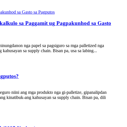
gkalkulo sa Paggamit ug Pagpakunhod sa Gasto
hinungdanon nga papel sa pagsiguro sa mga palletized nga
kahusayan sa supply chain. Bisan pa, usa sa labing...
agputos?
guro niini ang mga produkto nga gi-palletize, gipanalipdan
g kinatibuk-ang kahusayan sa supply chain. Bisan pa, dili