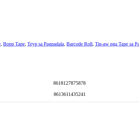
e
,
Bopp Tape
,
Teyp sa Pagpadala
,
Barcode Roll
,
Tin-aw nga Tape sa P
8618127875878
8613611435241