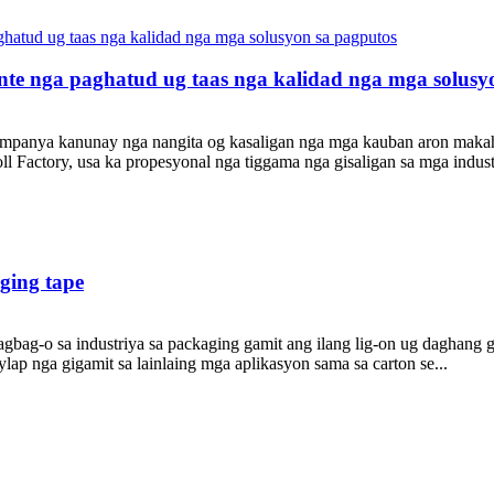
nte nga paghatud ug taas nga kalidad nga mga solusy
panya kanunay nga nangita og kasaligan nga mga kauban aron makaha
Factory, usa ka propesyonal nga tiggama nga gisaligan sa mga industr
ging tape
bag-o sa industriya sa packaging gamit ang ilang lig-on ug daghang 
ylap nga gigamit sa lainlaing mga aplikasyon sama sa carton se...