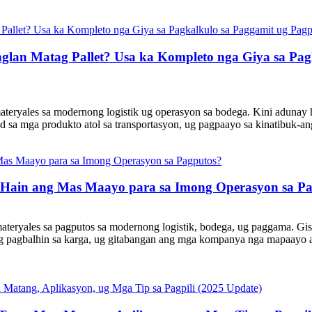
nglan Matag Pallet? Usa ka Kompleto nga Giya sa Pa
materyales sa modernong logistik ug operasyon sa bodega. Kini adunay 
 sa mga produkto atol sa transportasyon, ug pagpaayo sa kinatibuk-ang 
: Hain ang Mas Maayo para sa Imong Operasyon sa P
teryales sa pagputos sa modernong logistik, bodega, ug paggama. Gise
g pagbalhin sa karga, ug gitabangan ang mga kompanya nga mapaayo an