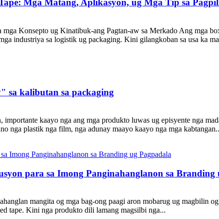
Tape: Mga Matang, Aplikasyon, ug Mga Tip sa Pagpil
 mga Konsepto ug Kinatibuk-ang Pagtan-aw sa Merkado Ang mga box se
mga industriya sa logistik ug packaging. Kini gilangkoban sa usa ka 
y" sa kalibutan sa packaging
in, importante kaayo nga ang mga produkto luwas ug episyente nga madal
yano nga plastik nga film, nga adunay maayo kaayo nga mga kabtangan..
lusyon para sa Imong Panginahanglanon sa Branding
ahanglan mangita og mga bag-ong paagi aron mobarug ug magbilin og 
 tape. Kini nga produkto dili lamang magsilbi nga...