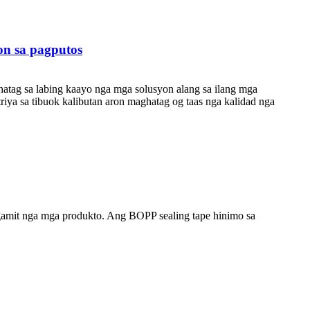
on sa pagputos
tag sa labing kaayo nga mga solusyon alang sa ilang mga
iya sa tibuok kalibutan aron maghatag og taas nga kalidad nga
gamit nga mga produkto. Ang BOPP sealing tape hinimo sa