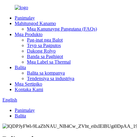
Panimalay
Mahitungod Kanamo
Mga Kanunayng Pangutana (FAQs)
Mga Produkto
Pag-inat nga Balot
Teyp sa Pagputos
Dakong Rolyo
Banda sa Paghigot
Mga Label sa Thermal
Balita
Balita sa kompanya
Tendensiya sa industriya
Mga Sertipiko
Kontaka Kami
English
Panimalay
Balita