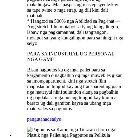
makalingaw. Mas paspas ug mas episyente kay
sa tape twine o mga strap, ug dili kini dali
mabuak.
* Hangtod sa 500% nga Abilidad sa Pag-inat —
Ang stretch film motapot sa iyang kaugalingon,
labaw nga pagkamaunat, dali tangtangon,
motapot sa iyang kaugalingon para sa hingpit nga
selyo.
PARA SA INDUSTRIAL UG PERSONAL
NGA GAMIT
Bisan nagputos ka og mga pallet para sa
kargamento o nagbalhin og mga muwebles gikan
sa imong apartment, kini nga stretch film
mapuslanon tungod kay ang transparent ug gaan
nga materyal niini sulundon alang sa pagbalhin
ug pagdala sa mga butang tungod kay kini mas
barato ug dali gamiton kaysa sa ubang mga
materyales sa pagputos.
pangutana
detalye