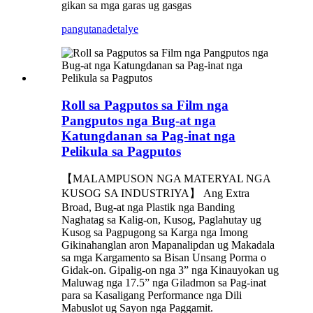
gikan sa mga garas ug gasgas
pangutana
detalye
Roll sa Pagputos sa Film nga
Pangputos nga Bug-at nga
Katungdanan sa Pag-inat nga
Pelikula sa Pagputos
【MALAMPUSON NGA MATERYAL NGA
KUSOG SA INDUSTRIYA】 Ang Extra
Broad, Bug-at nga Plastik nga Banding
Naghatag sa Kalig-on, Kusog, Paglahutay ug
Kusog sa Pagpugong sa Karga nga Imong
Gikinahanglan aron Mapanalipdan ug Makadala
sa mga Kargamento sa Bisan Unsang Porma o
Gidak-on. Gipalig-on nga 3” nga Kinauyokan ug
Maluwag nga 17.5” nga Giladmon sa Pag-inat
para sa Kasaligang Performance nga Dili
Mabuslot ug Sayon nga Paggamit.