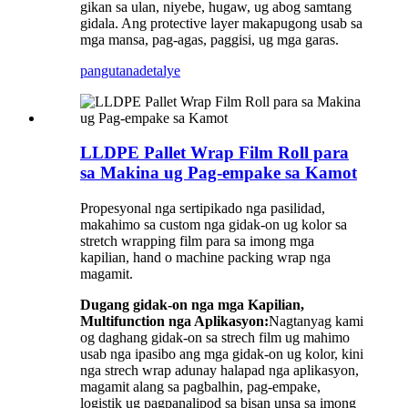
gikan sa ulan, niyebe, hugaw, ug abog samtang
gidala. Ang protective layer makapugong usab sa
mga mansa, pag-agas, paggisi, ug mga garas.
pangutana
detalye
LLDPE Pallet Wrap Film Roll para
sa Makina ug Pag-empake sa Kamot
Propesyonal nga sertipikado nga pasilidad,
makahimo sa custom nga gidak-on ug kolor sa
stretch wrapping film para sa imong mga
kapilian, hand o machine packing wrap nga
magamit.
Dugang gidak-on nga mga Kapilian,
Multifunction nga Aplikasyon:
Nagtanyag kami
og daghang gidak-on sa strech film ug mahimo
usab nga ipasibo ang mga gidak-on ug kolor, kini
nga strech wrap adunay halapad nga aplikasyon,
magamit alang sa pagbalhin, pag-empake,
logistik ug pagpanalipod sa bisan unsa sa imong