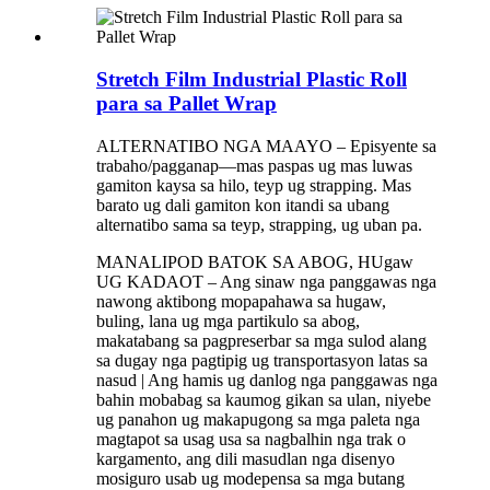
Stretch Film Industrial Plastic Roll
para sa Pallet Wrap
ALTERNATIBO NGA MAAYO – Episyente sa
trabaho/pagganap—mas paspas ug mas luwas
gamiton kaysa sa hilo, teyp ug strapping. Mas
barato ug dali gamiton kon itandi sa ubang
alternatibo sama sa teyp, strapping, ug uban pa.
MANALIPOD BATOK SA ABOG, HUgaw
UG KADAOT – Ang sinaw nga panggawas nga
nawong aktibong mopapahawa sa hugaw,
buling, lana ug mga partikulo sa abog,
makatabang sa pagpreserbar sa mga sulod alang
sa dugay nga pagtipig ug transportasyon latas sa
nasud | Ang hamis ug danlog nga panggawas nga
bahin mobabag sa kaumog gikan sa ulan, niyebe
ug panahon ug makapugong sa mga paleta nga
magtapot sa usag usa sa nagbalhin nga trak o
kargamento, ang dili masudlan nga disenyo
mosiguro usab ug modepensa sa mga butang