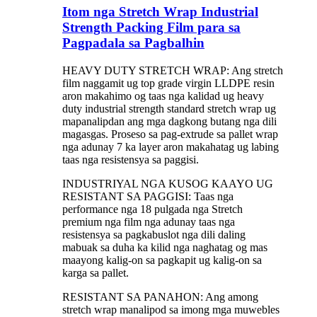
Itom nga Stretch Wrap Industrial
Strength Packing Film para sa
Pagpadala sa Pagbalhin
HEAVY DUTY STRETCH WRAP: Ang stretch
film naggamit ug top grade virgin LLDPE resin
aron makahimo og taas nga kalidad ug heavy
duty industrial strength standard stretch wrap ug
mapanalipdan ang mga dagkong butang nga dili
magasgas. Proseso sa pag-extrude sa pallet wrap
nga adunay 7 ka layer aron makahatag ug labing
taas nga resistensya sa paggisi.
INDUSTRIYAL NGA KUSOG KAAYO UG
RESISTANT SA PAGGISI: Taas nga
performance nga 18 pulgada nga Stretch
premium nga film nga adunay taas nga
resistensya sa pagkabuslot nga dili daling
mabuak sa duha ka kilid nga naghatag og mas
maayong kalig-on sa pagkapit ug kalig-on sa
karga sa pallet.
RESISTANT SA PANAHON: Ang among
stretch wrap manalipod sa imong mga muwebles