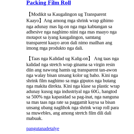
Packing Film Roll
【Modikit sa Kaugalingon ug Transparent
Kaayo】Ang among mga shrink wrap gihimo
nga adunay mas lig-on nga mga kabtangan sa
adhesive nga naghimo niini nga mas maayo nga
motapot sa iyang kaugalingon, samtang
transparent kaayo aron dali nimo mailhan ang
imong mga produkto nga dali.
【Taas nga Kalidad ug Kalig-on】 Ang taas nga
kalidad nga stretch wrap ginama sa virgin resin
diin ang nawong hamis ug transparent tan-awon
nga walay bisan unsang kolor ug baho. Kini nga
shrink film naghimo sa mga giputos nga butang
nga makita direkta. Kini nga klase sa plastic wrap
adunay kusog nga industriyal nga 60G, hangtod
sa 500% nga kapasidad sa pag-inat, nga nanguna
sa mas taas nga rate sa paggamit kaysa sa bisan
unsang ubang naglihok nga shrink wrap roll para
sa muwebles, ang among stretch film dili dali
mabuak.
pangutana
detalye