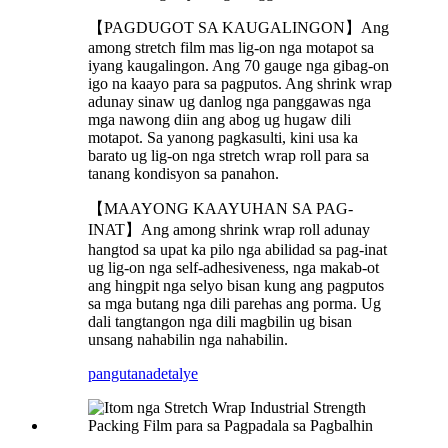
【PAGDUGOT SA KAUGALINGON】Ang
among stretch film mas lig-on nga motapot sa
iyang kaugalingon. Ang 70 gauge nga gibag-on
igo na kaayo para sa pagputos. Ang shrink wrap
adunay sinaw ug danlog nga panggawas nga
mga nawong diin ang abog ug hugaw dili
motapot. Sa yanong pagkasulti, kini usa ka
barato ug lig-on nga stretch wrap roll para sa
tanang kondisyon sa panahon.
【MAAYONG KAAYUHAN SA PAG-
INAT】Ang among shrink wrap roll adunay
hangtod sa upat ka pilo nga abilidad sa pag-inat
ug lig-on nga self-adhesiveness, nga makab-ot
ang hingpit nga selyo bisan kung ang pagputos
sa mga butang nga dili parehas ang porma. Ug
dali tangtangon nga dili magbilin ug bisan
unsang nahabilin nga nahabilin.
pangutana
detalye