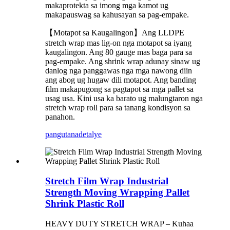
makaprotekta sa imong mga kamot ug
makapauswag sa kahusayan sa pag-empake.
【Motapot sa Kaugalingon】Ang LLDPE
stretch wrap mas lig-on nga motapot sa iyang
kaugalingon. Ang 80 gauge mas baga para sa
pag-empake. Ang shrink wrap adunay sinaw ug
danlog nga panggawas nga mga nawong diin
ang abog ug hugaw dili motapot. Ang banding
film makapugong sa pagtapot sa mga pallet sa
usag usa. Kini usa ka barato ug malungtaron nga
stretch wrap roll para sa tanang kondisyon sa
panahon.
pangutana
detalye
Stretch Film Wrap Industrial
Strength Moving Wrapping Pallet
Shrink Plastic Roll
HEAVY DUTY STRETCH WRAP – Kuhaa