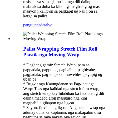
resistensya sa pagkabuslot nga dili daling
mabuak sa duha ka kilid nga naghatag og mas
maayong kalig-on sa pagkapit ug kalig-on sa
karga sa pallet.
pangutana
detalye
Pallet Wrapping Stretch Film Roll
Plastik nga Moving Wrap
* Daghang gamit: Stretch Wrap, para sa
pagpadala, pagputos, pagbalhin, pagbiyahe,
pagpadala, pag-empake, muwebles, pagtipig ug
uban pa.
* Bug-at nga Katungdanan sa Pag-inat nga
Warp: Taas nga kalidad nga stretch film wrap,
ang stretch wrap kay hilabihan ka flexible ug dili
daling madaot, aron masiguro nga kini
magpabilin gihapon nga lig-on
* Sayon, flexible ug lig-on: Ang stretch wrap nga
adunay duha ka kuptanan, nga makapahimo sa
pagputos sa mga pakete nga sayon ​​ug