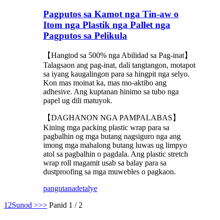
Pagputos sa Kamot nga Tin-aw o
Itom nga Plastik nga Pallet nga
Pagputos sa Pelikula
【Hangtod sa 500% nga Abilidad sa Pag-inat】
Talagsaon ang pag-inat, dali tangtangon, motapot
sa iyang kaugalingon para sa hingpit nga selyo.
Kon mas moinat ka, mas mo-aktibo ang
adhesive. Ang kuptanan hinimo sa tubo nga
papel ug dili matuyok.
【DAGHANON NGA PAMPALABAS】
Kining mga packing plastic wrap para sa
pagbalhin og mga butang nagsiguro nga ang
imong mga mahalong butang luwas ug limpyo
atol sa pagbalhin o pagdala. Ang plastic stretch
wrap roll magamit usab sa balay para sa
dustproofing sa mga muwebles o pagkaon.
pangutana
detalye
1
2
Sunod >
>>
Panid 1 / 2