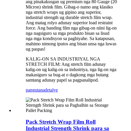
ang pinakakusgan ug premium nga 80 Gauge (20
Micron) shrink film. Gibag-o namo ang klasiko
nga stretch wraps ug gipino ang superior,
industrial strength ug durable stretch film wrap.
Ang matag rolyo adunay superior load restraint
force. Ang banding film nga gibag-on niini lig-on
nga nagsiguro sa mga produkto bisan sa lisud
nga mga kondisyon sa pagbiyahe. Sa katapusan,
mahimo nimong iputos ang bisan unsa nga luwas
ug paspas!
KALIG-ON SA INDUSTRIYAL NGA
STRETCH FILM: Ang stretch film adunay
kalig-on ug kalig-on sa industriya, nga lig-on nga
makasiguro sa bug-at o dagkong mga butang
samtang adunay papel sa pagpanalipod.
pangutana
detalye
Pack Stretch Wrap Film Roll
Industrial Strength Shrink para sa