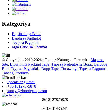
Kategoriya
Pag-inat nga Balot
Banda sa Paghigot
Teyp sa Pagputos
Mga Label sa Thermal
© Copyright - 2010-2026 : Tanang Katungod Gireserba.
Mapa sa
Site
,
Brown nga Packing Tape
,
Tape sa Pagputos sa Bopp
,
Barcode
Roll
,
Teyp sa Pagpadala
,
Bopp Tape
,
Tin-aw nga Tape sa Pagputos
,
Tanang Produkto
Ipadala ang Email
+86 18127875878
sunny@zhuorigroup.com
8618127875878
8613611435241