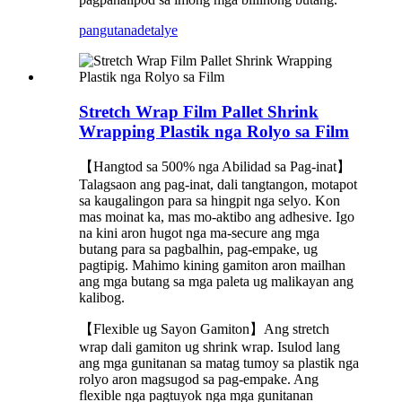
pangutana
detalye
Stretch Wrap Film Pallet Shrink
Wrapping Plastik nga Rolyo sa Film
【Hangtod sa 500% nga Abilidad sa Pag-inat】
Talagsaon ang pag-inat, dali tangtangon, motapot
sa kaugalingon para sa hingpit nga selyo. Kon
mas moinat ka, mas mo-aktibo ang adhesive. Igo
na kini aron hugot nga ma-secure ang mga
butang para sa pagbalhin, pag-empake, ug
pagtipig. Mahimo kining gamiton aron mailhan
ang mga butang sa mga paleta ug malikayan ang
kalibog.
【Flexible ug Sayon Gamiton】Ang stretch
wrap dali gamiton ug shrink wrap. Isulod lang
ang mga gunitanan sa matag tumoy sa plastik nga
rolyo aron magsugod sa pag-empake. Ang
flexible nga pagtuyok nga mga gunitanan