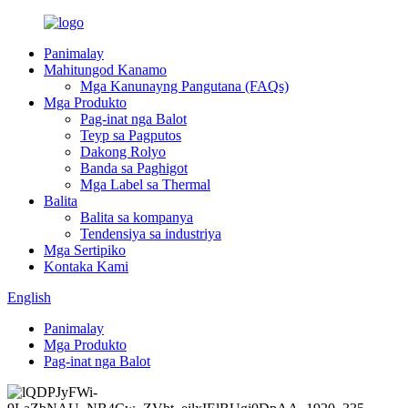
Panimalay
Mahitungod Kanamo
Mga Kanunayng Pangutana (FAQs)
Mga Produkto
Pag-inat nga Balot
Teyp sa Pagputos
Dakong Rolyo
Banda sa Paghigot
Mga Label sa Thermal
Balita
Balita sa kompanya
Tendensiya sa industriya
Mga Sertipiko
Kontaka Kami
English
Panimalay
Mga Produkto
Pag-inat nga Balot