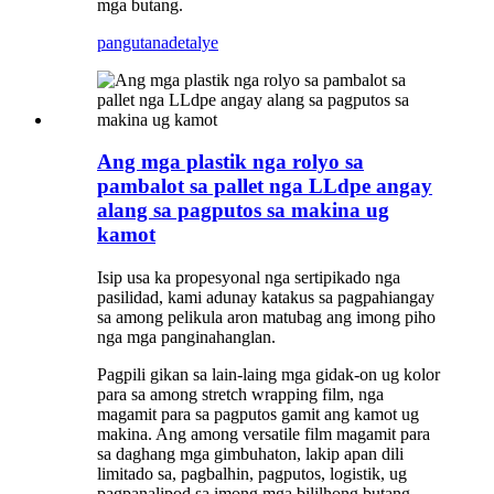
mga butang.
pangutana
detalye
Ang mga plastik nga rolyo sa
pambalot sa pallet nga LLdpe angay
alang sa pagputos sa makina ug
kamot
Isip usa ka propesyonal nga sertipikado nga
pasilidad, kami adunay katakus sa pagpahiangay
sa among pelikula aron matubag ang imong piho
nga mga panginahanglan.
Pagpili gikan sa lain-laing mga gidak-on ug kolor
para sa among stretch wrapping film, nga
magamit para sa pagputos gamit ang kamot ug
makina. Ang among versatile film magamit para
sa daghang mga gimbuhaton, lakip apan dili
limitado sa, pagbalhin, pagputos, logistik, ug
pagpanalipod sa imong mga bililhong butang.