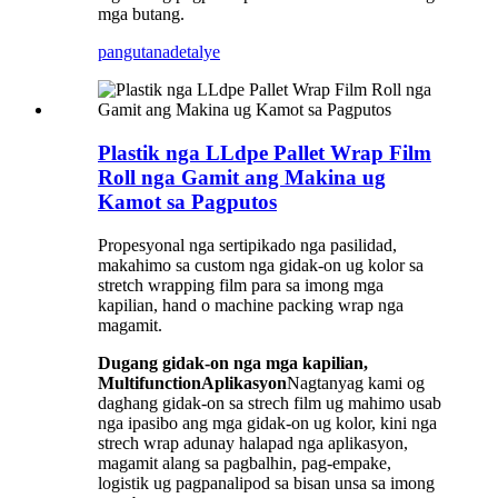
mga butang.
pangutana
detalye
Plastik nga LLdpe Pallet Wrap Film
Roll nga Gamit ang Makina ug
Kamot sa Pagputos
Propesyonal nga sertipikado nga pasilidad,
makahimo sa custom nga gidak-on ug kolor sa
stretch wrapping film para sa imong mga
kapilian, hand o machine packing wrap nga
magamit.
Dugang gidak-on nga mga kapilian,
Multifunction
Aplikasyon
Nagtanyag kami og
daghang gidak-on sa strech film ug mahimo usab
nga ipasibo ang mga gidak-on ug kolor, kini nga
strech wrap adunay halapad nga aplikasyon,
magamit alang sa pagbalhin, pag-empake,
logistik ug pagpanalipod sa bisan unsa sa imong