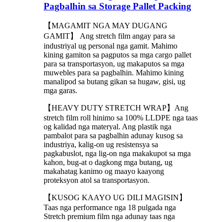
Pagbalhin sa Storage Pallet Packing
【MAGAMIT NGA MAY DUGANG
GAMIT】 Ang stretch film angay para sa
industriyal ug personal nga gamit. Mahimo
kining gamiton sa pagputos sa mga cargo pallet
para sa transportasyon, ug makaputos sa mga
muwebles para sa pagbalhin. Mahimo kining
manalipod sa butang gikan sa hugaw, gisi, ug
mga garas.
【HEAVY DUTY STRETCH WRAP】Ang
stretch film roll hinimo sa 100% LLDPE nga taas
og kalidad nga materyal. Ang plastik nga
pambalot para sa pagbalhin adunay kusog sa
industriya, kalig-on ug resistensya sa
pagkabuslot, nga lig-on nga makakupot sa mga
kahon, bug-at o dagkong mga butang, ug
makahatag kanimo og maayo kaayong
proteksyon atol sa transportasyon.
【KUSOG KAAYO UG DILI MAGISIN】
Taas nga performance nga 18 pulgada nga
Stretch premium film nga adunay taas nga