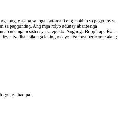
 nga angay alang sa mga awtomatikong makina sa pagputos sa
an sa paggunting. Ang mga rolyo adunay abante nga
 man abante nga resistensya sa epekto. Ang mga Bopp Tape Rolls
aligya. Nailhan sila nga labing maayo nga mga performer alang
 logo ug uban pa.