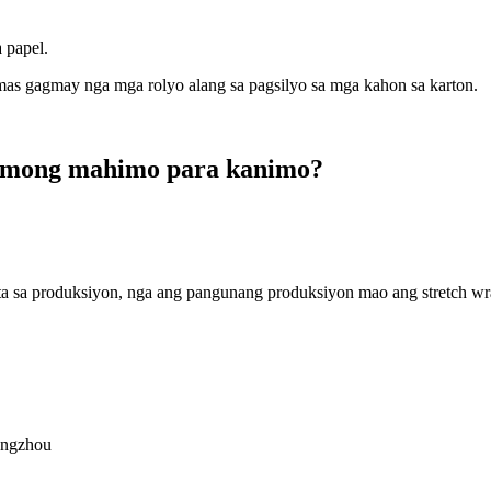
 papel.
mas gagmay nga mga rolyo alang sa pagsilyo sa mga kahon sa karton.
 among mahimo para kanimo?
nta sa produksiyon, nga ang pangunang produksiyon mao ang stretch wra
angzhou