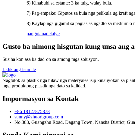
6) Kinabuhi sa estante: 3 ka tuig, walay bula.
7) Pag-empake: Giputos sa bula nga pelikula ug kraft nga
8) Kaylap nga gigamit sa paglaslas ngadto sa medium o 
pangutana
detalye
Gusto ba nimong hisgutan kung unsa ang
Susiha kon asa ka dad-on sa among mga solusyon.
I-klik ang Isumite
Nagtutok sa plastik nga hilaw nga materyales isip kinauyokan sa pla
mga produktong plastik nga dato sa kalidad.
Impormasyon sa Kontak
+86 18127875878
sunny@zhuorigroup.com
No.383, Guangzhu Road, Dagang Town, Nansha District, Gu
Sunda Kami pinaagi sa