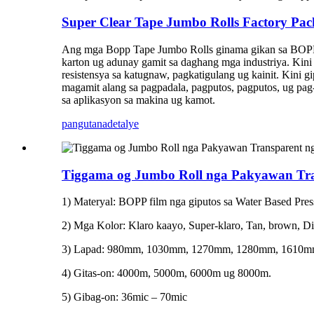
Super Clear Tape Jumbo Rolls Factory Pac
Ang mga Bopp Tape Jumbo Rolls ginama gikan sa BOPP ug
karton ug adunay gamit sa daghang mga industriya. Kin
resistensya sa katugnaw, pagkatigulang ug kainit. Kini 
magamit alang sa pagpadala, pagputos, pagputos, ug pag-
sa aplikasyon sa makina ug kamot.
pangutana
detalye
Tiggama og Jumbo Roll nga Pakyawan Tr
1) Materyal: BOPP film nga giputos sa Water Based Pres
2) Mga Kolor: Klaro kaayo, Super-klaro, Tan, brown, Dil
3) Lapad: 980mm, 1030mm, 1270mm, 1280mm, 1610
4) Gitas-on: 4000m, 5000m, 6000m ug 8000m.
5) Gibag-on: 36mic – 70mic