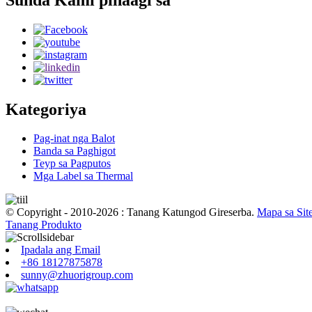
Kategoriya
Pag-inat nga Balot
Banda sa Paghigot
Teyp sa Pagputos
Mga Label sa Thermal
© Copyright - 2010-2026 : Tanang Katungod Gireserba.
Mapa sa Sit
Tanang Produkto
Ipadala ang Email
+86 18127875878
sunny@zhuorigroup.com