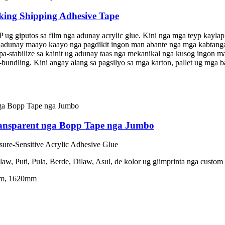
king Shipping Adhesive Tape
 giputos sa film nga adunay acrylic glue. Kini nga mga teyp kaylap
i adunay maayo kaayo nga pagdikit ingon man abante nga mga kabtang
gipa-stabilize sa kainit ug adunay taas nga mekanikal nga kusog ingon
bundling. Kini angay alang sa pagsilyo sa mga karton, pallet ug mga b
ansparent nga Bopp Tape nga Jumbo
sure-Sensitive Acrylic Adhesive Glue
aw, Puti, Pula, Berde, Dilaw, Asul, de kolor ug giimprinta nga custom
mm, 1620mm