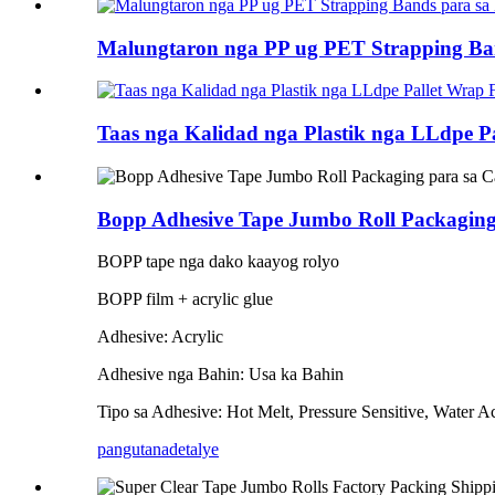
Malungtaron nga PP ug PET Strapping Bands
Taas nga Kalidad nga Plastik nga LLdpe Pa
Bopp Adhesive Tape Jumbo Roll Packaging
BOPP tape nga dako kaayog rolyo
BOPP film + acrylic glue
Adhesive: Acrylic
Adhesive nga Bahin: Usa ka Bahin
Tipo sa Adhesive: Hot Melt, Pressure Sensitive, Water Ac
pangutana
detalye