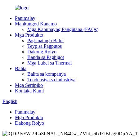
Panimalay
Mahitungod Kanamo
Mga Kanunayng Pangutana (FAQs)
Mga Produkto
Pag-inat nga Balot
Teyp sa Pagputos
Dakong Rolyo
Banda sa Paghigot
Mga Label sa Thermal
Balita
Balita sa kompanya
Tendensiya sa industriya
Mga Sertipiko
Kontaka Kami
English
Panimalay
Mga Produkto
Dakong Rolyo