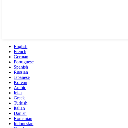
English
French
German
Portuguese
Spanish
Russian
Japanese
Korean
Arabic
Irish
Greek
Turkish
Italian
Danish
Romanian
Indonesian