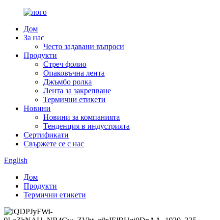
Дом
За нас
Често задавани въпроси
Продукти
Стреч фолио
Опаковъчна лента
Джъмбо ролка
Лента за закрепване
Термични етикети
Новини
Новини за компанията
Тенденция в индустрията
Сертификати
Свържете се с нас
English
Дом
Продукти
Термични етикети