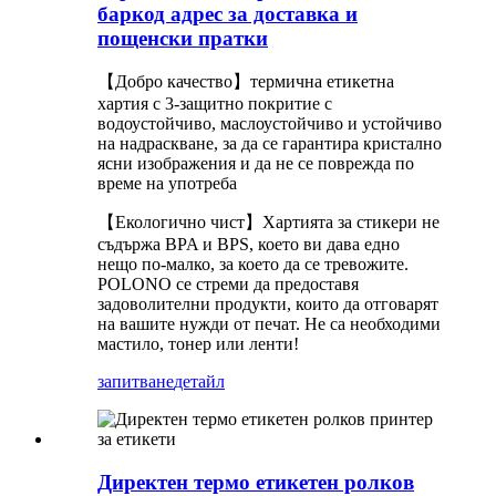
баркод адрес за доставка и
пощенски пратки
【Добро качество】термична етикетна
хартия с 3-защитно покритие с
водоустойчиво, маслоустойчиво и устойчиво
на надраскване, за да се гарантира кристално
ясни изображения и да не се поврежда по
време на употреба
【Екологично чист】Хартията за стикери не
съдържа BPA и BPS, което ви дава едно
нещо по-малко, за което да се тревожите.
POLONO се стреми да предоставя
задоволителни продукти, които да отговарят
на вашите нужди от печат. Не са необходими
мастило, тонер или ленти!
запитване
детайл
Директен термо етикетен ролков