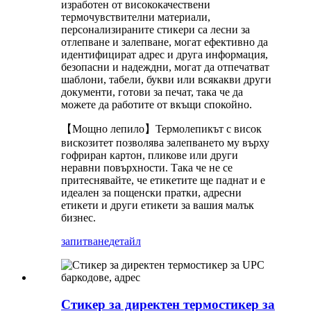
изработен от висококачествени
термочувствителни материали,
персонализираните стикери са лесни за
отлепване и залепване, могат ефективно да
идентифицират адрес и друга информация,
безопасни и надеждни, могат да отпечатват
шаблони, табели, букви или всякакви други
документи, готови за печат, така че да
можете да работите от вкъщи спокойно.
【Мощно лепило】Термолепикът с висок
вискозитет позволява залепването му върху
гофриран картон, пликове или други
неравни повърхности. Така че не се
притеснявайте, че етикетите ще паднат и е
идеален за пощенски пратки, адресни
етикети и други етикети за вашия малък
бизнес.
запитване
детайл
Стикер за директен термостикер за