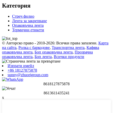
Категория
Стреч фолио
Лента за закрепване
Опаковъчна лента
Термични етикети
© Авторско право - 2010-2026: Всички права запазени.
Карта
на сайта
,
Ролка с баркодове
,
Транспортна лента
,
Кафява
опаковъчна лента
,
Боп опаковъчна лента
,
Прозрачна
опаковъчна лента
,
Боп лента
,
Всички продукти
Изпрати имейл
+86 18127875878
sunny@zhuorigroup.com
8618127875878
8613611435241
x