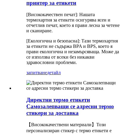
принтер за етикети
[Висококачествен печат]: Нашата
термохартия за етикети осигурява ясен и
отчетлив печат, което я прави лесна за четене
и сканиране.
[Екологична и безопасна]: Тази термохартия
за етикети не съдържа BPA и BPS, което я
прави екологична и незамърсяваща. Може да
се използва от всеки без никакви
здравословни проблеми.
запитване
детайл
Директни термо етикети
Самозалепващи се адресни термо
стикери за доставка
【Висококачествени материали】Този
персонализиран стикер с термо етикети е