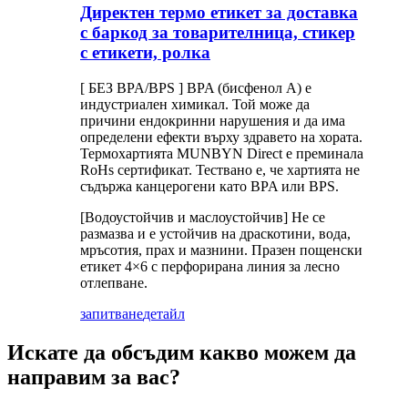
Директен термо етикет за доставка
с баркод за товарителница, стикер
с етикети, ролка
[ БЕЗ BPA/BPS ] BPA (бисфенол А) е
индустриален химикал. Той може да
причини ендокринни нарушения и да има
определени ефекти върху здравето на хората.
Термохартията MUNBYN Direct е преминала
RoHs сертификат. Тествано е, че хартията не
съдържа канцерогени като BPA или BPS.
[Водоустойчив и маслоустойчив] Не се
размазва и е устойчив на драскотини, вода,
мръсотия, прах и мазнини. Празен пощенски
етикет 4×6 с перфорирана линия за лесно
отлепване.
запитване
детайл
Искате да обсъдим какво можем да
направим за вас?