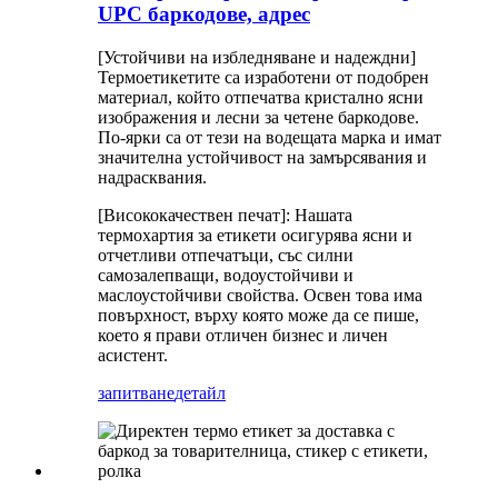
UPC баркодове, адрес
[Устойчиви на избледняване и надеждни]
Термоетикетите са изработени от подобрен
материал, който отпечатва кристално ясни
изображения и лесни за четене баркодове.
По-ярки са от тези на водещата марка и имат
значителна устойчивост на замърсявания и
надрасквания.
[Висококачествен печат]: Нашата
термохартия за етикети осигурява ясни и
отчетливи отпечатъци, със силни
самозалепващи, водоустойчиви и
маслоустойчиви свойства. Освен това има
повърхност, върху която може да се пише,
което я прави отличен бизнес и личен
асистент.
запитване
детайл