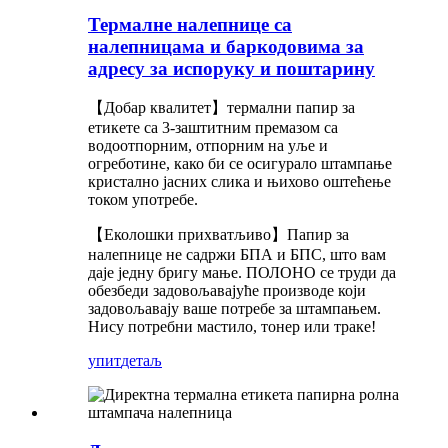
Термалне налепнице са
налепницама и баркодовима за
адресу за испоруку и поштарину
【Добар квалитет】термални папир за
етикете са 3-заштитним премазом са
водоотпорним, отпорним на уље и
огреботине, како би се осигурало штампање
кристално јасних слика и њихово оштећење
током употребе.
【Еколошки прихватљиво】Папир за
налепнице не садржи БПА и БПС, што вам
даје једну бригу мање. ПОЛОНО се труди да
обезбеди задовољавајуће производе који
задовољавају ваше потребе за штампањем.
Нису потребни мастило, тонер или траке!
упит
детаљ