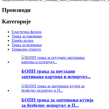
Производи
Категорије
Еластична фолија
Трака за паковање
Џамбо ролна
Трака за везивање
Термалне етикете
БОПП трака за поуздано
заптивање картона и испоруку...
БОПП трака за заптивање кутија
за безбедну испоруку и П...