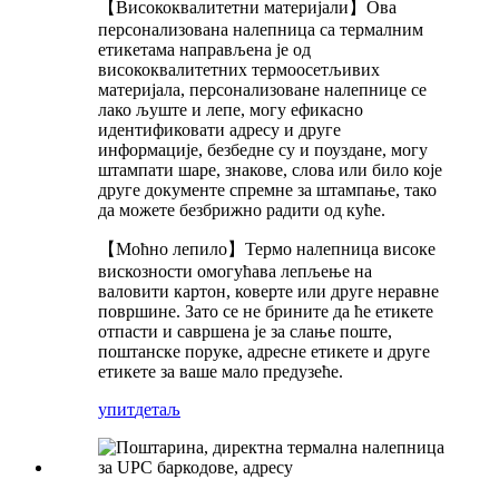
【Висококвалитетни материјали】Ова
персонализована налепница са термалним
етикетама направљена је од
висококвалитетних термоосетљивих
материјала, персонализоване налепнице се
лако љуште и лепе, могу ефикасно
идентификовати адресу и друге
информације, безбедне су и поуздане, могу
штампати шаре, знакове, слова или било које
друге документе спремне за штампање, тако
да можете безбрижно радити од куће.
【Моћно лепило】Термо налепница високе
вискозности омогућава лепљење на
валовити картон, коверте или друге неравне
површине. Зато се не брините да ће етикете
отпасти и савршена је за слање поште,
поштанске поруке, адресне етикете и друге
етикете за ваше мало предузеће.
упит
детаљ