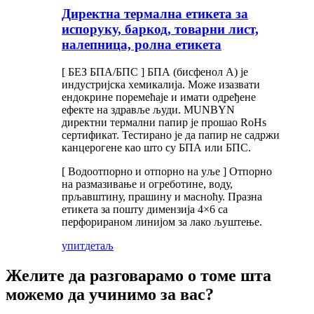
Директна термална етикета за
испоруку, баркод, товарни лист,
налепница, ролна етикета
[ БЕЗ БПА/БПС ] БПА (бисфенол А) је
индустријска хемикалија. Може изазвати
ендокрине поремећаје и имати одређене
ефекте на здравље људи. MUNBYN
директни термални папир је прошао RoHs
сертификат. Тестирано је да папир не садржи
канцерогене као што су БПА или БПС.
[ Водоотпорно и отпорно на уље ] Отпорно
на размазивање и огреботине, воду,
прљавштину, прашину и масноћу. Празна
етикета за пошту димензија 4×6 са
перфорираном линијом за лако љуштење.
упит
детаљ
Желите да разговарамо о томе шта
можемо да учинимо за вас?