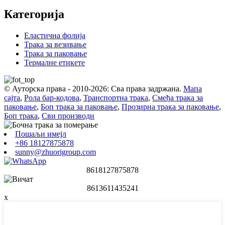
Категорија
Еластична фолија
Трака за везивање
Трака за паковање
Термалне етикете
© Ауторска права - 2010-2026: Сва права задржана.
Мапа
сајта
,
Рола бар-кодова
,
Транспортна трака
,
Смеђа трака за
паковање
,
Боп трака за паковање
,
Прозирна трака за паковање
,
Боп трака
,
Сви производи
Пошаљи имејл
+86 18127875878
sunny@zhuorigroup.com
8618127875878
8613611435241
x