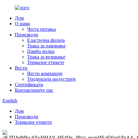
Дом
О нама
Честа питања
Производи
Еластична фолија
Трака за паковање
Џамбо ролна
Трака за везивање
Термалне етикете
Вести
Вести компаније
Тенденција индустрије
Сертификати
Контактирајте нас
English
Дом
Производи
Термалне етикете