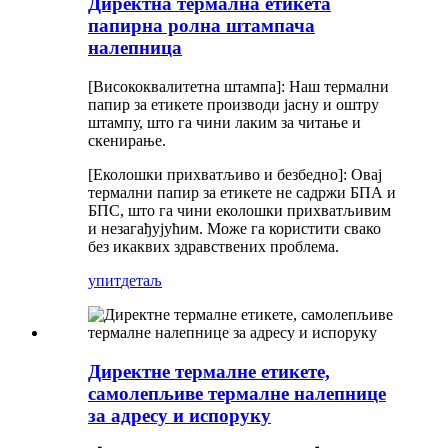
Директна термална етикета
папирна ролна штампача
налепница
[Висококвалитетна штампа]: Наш термални
папир за етикете производи јасну и оштру
штампу, што га чини лаким за читање и
скенирање.
[Еколошки прихватљиво и безбедно]: Овај
термални папир за етикете не садржи БПА и
БПС, што га чини еколошки прихватљивим
и незагађујућим. Може га користити свако
без икаквих здравствених проблема.
упит
детаљ
Директне термалне етикете,
самолепљиве термалне налепнице
за адресу и испоруку