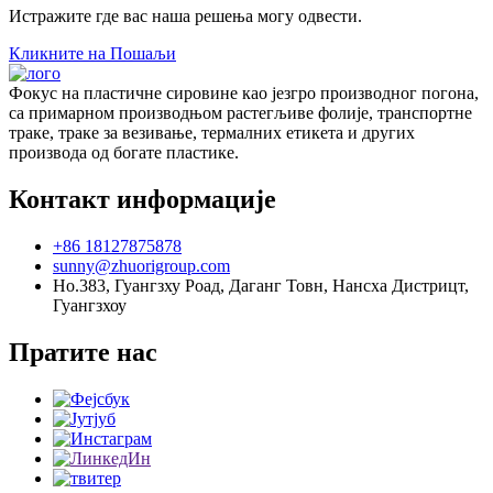
Истражите где вас наша решења могу одвести.
Кликните на Пошаљи
Фокус на пластичне сировине као језгро производног погона,
са примарном производњом растегљиве фолије, транспортне
траке, траке за везивање, термалних етикета и других
производа од богате пластике.
Контакт информације
+86 18127875878
sunny@zhuorigroup.com
Но.383, Гуангзху Роад, Даганг Товн, Нансха Дистрицт,
Гуангзхоу
Пратите нас