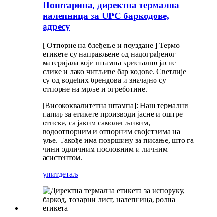
Поштарина, директна термална
налепница за UPC баркодове,
адресу
[ Отпорне на блеђење и поуздане ] Термо
етикете су направљене од надограђеног
материјала који штампа кристално јасне
слике и лако читљиве бар кодове. Светлије
су од водећих брендова и значајно су
отпорне на мрље и огреботине.
[Висококвалитетна штампа]: Наш термални
папир за етикете производи јасне и оштре
отиске, са јаким самолепљивим,
водоотпорним и отпорним својствима на
уље. Такође има површину за писање, што га
чини одличним пословним и личним
асистентом.
упит
детаљ