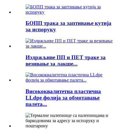
БОПП трака за заптивање кутија
за испоруку
Издржљиве ПП и ПЕТ траке за
везивање за лакше...
Висококвалитетна пластична
LLdpe фолија за обмотавање
палета...