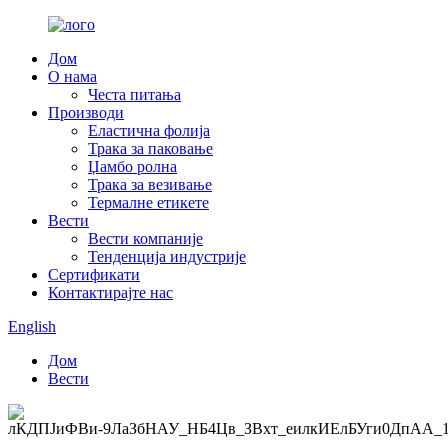
Дом
О нама
Честа питања
Производи
Еластична фолија
Трака за паковање
Џамбо ролна
Трака за везивање
Термалне етикете
Вести
Вести компаније
Тенденција индустрије
Сертификати
Контактирајте нас
English
Дом
Вести