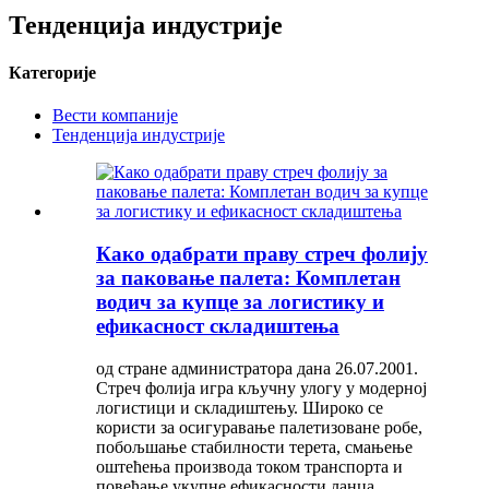
Тенденција индустрије
Категорије
Вести компаније
Тенденција индустрије
Како одабрати праву стреч фолију
за паковање палета: Комплетан
водич за купце за логистику и
ефикасност складиштења
од стране администратора дана 26.07.2001.
Стреч фолија игра кључну улогу у модерној
логистици и складиштењу. Широко се
користи за осигуравање палетизоване робе,
побољшање стабилности терета, смањење
оштећења производа током транспорта и
повећање укупне ефикасности ланца