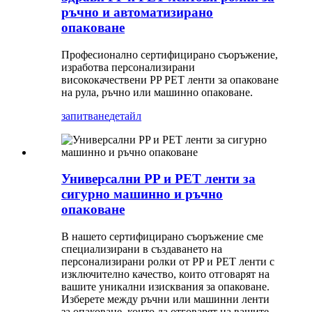
ръчно и автоматизирано
опаковане
Професионално сертифицирано съоръжение,
изработва персонализирани
висококачествени PP PET ленти за опаковане
на рула, ръчно или машинно опаковане.
запитване
детайл
Универсални PP и PET ленти за
сигурно машинно и ръчно
опаковане
В нашето сертифицирано съоръжение сме
специализирани в създаването на
персонализирани ролки от PP и PET ленти с
изключително качество, които отговарят на
вашите уникални изисквания за опаковане.
Изберете между ръчни или машинни ленти
за опаковане, които да отговарят на вашите