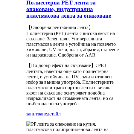
Полиестерна PET лента за
опаковане, индустриална
пластмасова лента за опаковане
【Одобрена рентабилна лента】
Полиестерна (PET) лента с висока якост на
скъсване. Зелен цвят. Универсалната
пластмасова лента е устойчива на повечето
химикали, UV лъчи, влага, абразия, стареене
и надраскване. Одобрена от AAR.
【По-добър ефект на свързване】: PET
лентата, известна още като полиестерна
лента, е устойчива на UV лъчи и отличен
избор за външна употреба. Полиестерните
пластмасови транспортни ленти с висока
якост на скъсване осигуряват подобна
издръжливост на стоманената лента, но са
по-безопасни за употреба.
запитване
детайл