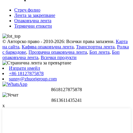
Стреч фолио
Лента за закрепване
Опаковъчна лента
Термични етикети
© Авторско право - 2010-2026: Всички права запазени.
Карта
на сайта
,
Кафява опаковъчна лента
,
Транспортна лента
,
Ролка
с баркодове
,
Прозрачна опаковъчна лента
,
Боп лента
,
Боп
опаковъчна лента
,
Всички продукти
Изпрати имейл
+86 18127875878
sunny@zhuorigroup.com
8618127875878
8613611435241
x