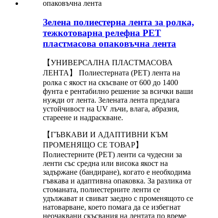
Зелена полиестерна лента за ролка,
тежкотоварна релефна PET
пластмасова опаковъчна лента
【УНИВЕРСАЛНА ПЛАСТМАСОВА
ЛЕНТА】 Полиестерната (PET) лента на
ролка с якост на скъсване от 600 до 1400
фунта е рентабилно решение за всички ваши
нужди от лента. Зелената лента предлага
устойчивост на UV лъчи, влага, абразия,
стареене и надраскване.
【ГЪВКАВИ И АДАПТИВНИ КЪМ
ПРОМЕНЯЩО СЕ ТОВАР】
Полиестерните (PET) ленти са чудесни за
ленти със средна или висока якост на
задържане (бандиране), когато е необходима
гъвкава и адаптивна опаковка. За разлика от
стоманата, полиестерните ленти се
удължават и свиват заедно с променящото се
натоварване, което помага да се избегнат
неочаквани скъсвания на лентата по време