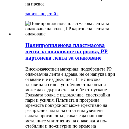
на превоз.
запитване
детайл
Полипропиленова пластмасова
лента за опаковане на ролка, PP
картонена лента за опаковане
Висококачествен материал: подобрената PP
опаковъчна лента е здрава, не се напуква при
огъване и е издръжлива. Тя е с висока
здравина и силна устойчивост на опън и
може да се държи стегнато без отпускане.
Голямата ролка е издръжлива, спестявайки
пари и усилия. Плътната и прозрачна
мрежеста повърхност може ефективно да
разпръсне силата на опън и да увеличи
силата против опън, така че да направи
металните уплътнения на опаковката по-
стабилни и по-сигурни по време на