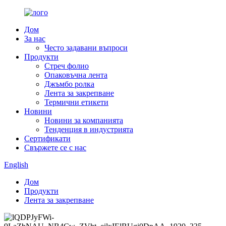
Дом
За нас
Често задавани въпроси
Продукти
Стреч фолио
Опаковъчна лента
Джъмбо ролка
Лента за закрепване
Термични етикети
Новини
Новини за компанията
Тенденция в индустрията
Сертификати
Свържете се с нас
English
Дом
Продукти
Лента за закрепване