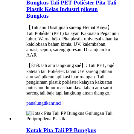
Bungkus Tali PET Poliéster Pita Tali
Plastik Kelas Industri pikeun
Bungkus
【Tali anu Disatujuan sareng Hemat Biaya】
Tali Poliéster (PET) kalayan Kakuatan Pegat anu
luhur. Warna héjo. Pita plastik universal tahan ka
kalolobaan bahan kimia, UV, kalembaban,
abrasi, sepuh, sareng goresan. Disatujuan ku
AAR
【Éfék tali anu langkung saé】: Tali PET, ogé
katelah tali Poliéster, tahan UV sareng pilihan
anu saé pikeun aplikasi luar ruangan. Tali
pengiriman plastik poliéster kalayan kakuatan
putus anu luhur masihan daya tahan anu sami
sareng tali baja tapi langkung aman dianggo.
panalungtikan
rinci
Kotak Pita Tali PP Bungkus