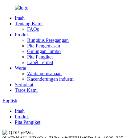
Imah
Tentang Kami
FAQs
Produk
Bungkus Peregangan
Pita Pengemasan
Gulungan Jumbo
Pita Pangiket
Labél Termal
Warta
Warta perusahaan
Kacenderungan industri
Sertipikat
Taros Kami
English
Imah
Produk
Pita Pangiket