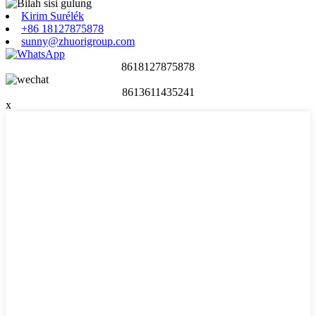
Kirim Surélék
+86 18127875878
sunny@zhuorigroup.com
8618127875878
8613611435241
x