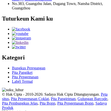
No.383, Guangzhu Jalan, Dagang Town, Nansha District,
Guangzhou
Tuturkeun Kami ku
Kategori
Bungkus Peregangan
Pita Pangiket
Pita Pengemasan
Labél Termal
© Hak Cipta - 2010-2026: Sadaya Hak Cipta Ditangtayungan.
Peta
situs
,
Pita Pengemasan Coklat
,
Pita Pangiriman
,
Gulungan Barcode
,
Pita Pembungkus Jelas
,
Pita Bopp
,
Pita Pengemasan Bopp
,
Sadaya
Produk