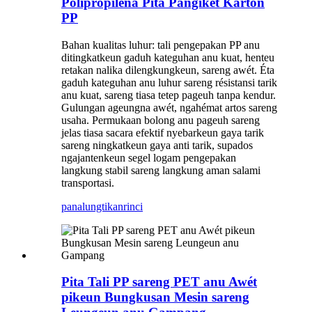
Polipropiléna Pita Pangiket Karton
PP
Bahan kualitas luhur: tali pengepakan PP anu
ditingkatkeun gaduh kateguhan anu kuat, henteu
retakan nalika dilengkungkeun, sareng awét. Éta
gaduh kateguhan anu luhur sareng résistansi tarik
anu kuat, sareng tiasa tetep pageuh tanpa kendur.
Gulungan ageungna awét, ngahémat artos sareng
usaha. Permukaan bolong anu pageuh sareng
jelas tiasa sacara efektif nyebarkeun gaya tarik
sareng ningkatkeun gaya anti tarik, supados
ngajantenkeun segel logam pengepakan
langkung stabil sareng langkung aman salami
transportasi.
panalungtikan
rinci
Pita Tali PP sareng PET anu Awét
pikeun Bungkusan Mesin sareng