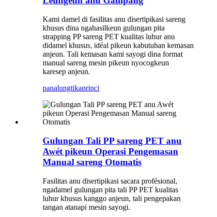
Leungeun anu Gampang
Kami damel di fasilitas anu disertipikasi sareng
khusus dina ngahasilkeun gulungan pita
strapping PP sareng PET kualitas luhur anu
didamel khusus, idéal pikeun kabutuhan kemasan
anjeun. Tali kemasan kami sayogi dina format
manual sareng mesin pikeun nyocogkeun
karesep anjeun.
panalungtikan
rinci
Gulungan Tali PP sareng PET anu
Awét pikeun Operasi Pengemasan
Manual sareng Otomatis
Fasilitas anu disertipikasi sacara profésional,
ngadamel gulungan pita tali PP PET kualitas
luhur khusus kanggo anjeun, tali pengepakan
tangan atanapi mesin sayogi.