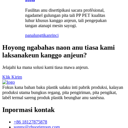
Fasilitas anu disertipikasi sacara profésional,
ngadamel gulungan pita tali PP PET kualitas
luhur khusus kanggo anjeun, tali pengepakan
tangan atanapi mesin sayogi.
panalungtikan
rinci
Hoyong ngabahas naon anu tiasa kami
laksanakeun kanggo anjeun?
Jelajahi ka mana solusi kami tiasa mawa anjeun.
Klik Kirim
Fokus kana bahan baku plastik salaku inti pabrik produksi, kalayan
produksi utama bungkus regang, pita pengiriman, pita pengikat,
labél termal sareng produk plastik beunghar anu sanésna.
Inpormasi kontak
+86 18127875878
sunny@zhuorigroup.com