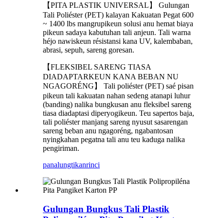
【PITA PLASTIK UNIVERSAL】 Gulungan
Tali Poliéster (PET) kalayan Kakuatan Pegat 600
~ 1400 lbs mangrupikeun solusi anu hemat biaya
pikeun sadaya kabutuhan tali anjeun. Tali warna
héjo nawiskeun résistansi kana UV, kalembaban,
abrasi, sepuh, sareng goresan.
【FLEKSIBEL SARENG TIASA
DIADAPTARKEUN KANA BEBAN NU
NGAGORÉNG】 Tali poliéster (PET) saé pisan
pikeun tali kakuatan nahan sedeng atanapi luhur
(banding) nalika bungkusan anu fleksibel sareng
tiasa diadaptasi diperyogikeun. Teu sapertos baja,
tali poliéster manjang sareng nyusut sasarengan
sareng beban anu ngagoréng, ngabantosan
nyingkahan pegatna tali anu teu kaduga nalika
pengiriman.
panalungtikan
rinci
Gulungan Bungkus Tali Plastik