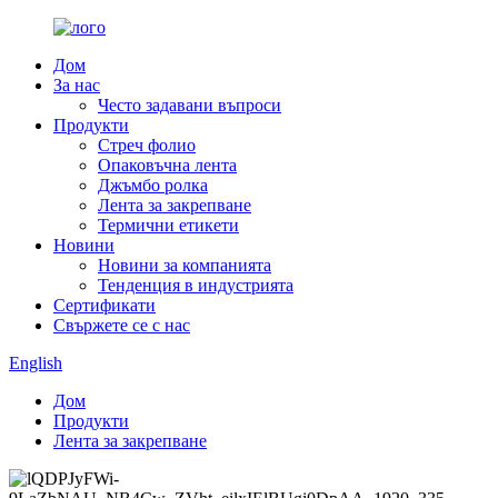
Дом
За нас
Често задавани въпроси
Продукти
Стреч фолио
Опаковъчна лента
Джъмбо ролка
Лента за закрепване
Термични етикети
Новини
Новини за компанията
Тенденция в индустрията
Сертификати
Свържете се с нас
English
Дом
Продукти
Лента за закрепване