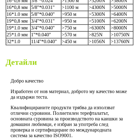
16*0,6 мм
5/8''*0.024''
>1500 м
>3200N
>3800N
16*0,8 мм
5/8''*0.031''
>1100 м
>4300N
>5000N
16*1.0 мм
5/8''*0.040''
>950 м
>5300N
>6400N
19*0,8 мм
3/4''*0.031''
>950 м
>5100N
>6200N
19*1.0 мм
3/4''*0.040''
>750 м
>6300N
>8000N
25*1.0 мм
1''*0.040''
>570 м
>825N
>10750N
32*1.0
11/4''*0.040''
>450 м
>1056N
>13760N
Детайли
Добро качество
Изработен от нов материал, доброто му качество може
да издържи теста.
Квалифицираните продукти трябва да използват
отлични суровини. Полиетилен терефталатът,
основната суровина за производството на каишки за
домашни любимци, е избран за употреба след
проверка и сертифициране по международната
система за качество ISO9001.