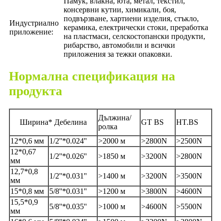
Памук, влакна, юта, метал, текстил,
консервни кутии, химикали, боя,
подвързване, хартиени изделия, стъкло,
Индустриално
керамика, електрически стоки, преработка
приложение:
на пластмаси, селскостопански продукти,
рибарство, автомобили и всички
приложения за тежки опаковки.
Нормална спецификация на
продукта
Дължина/
Ширина* Дебелина
GT BS
HT.BS
ролка
12*0,6 мм
1/2''*0.024''
>2000 м
>2800N
>2500N
12*0,67
1/2''*0.026''
>1850 м
>3200N
>2800N
мм
12,7*0,8
1/2''*0.031''
>1400 м
>3200N
>3500N
мм
15*0,8 мм
5/8''*0.031''
>1200 м
>3800N
>4600N
15,5*0,9
5/8''*0.035''
>1000 м
>4600N
>5500N
мм