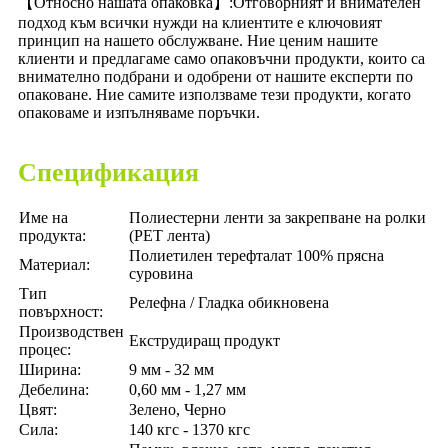
【Относно нашата опаковка
】:
Отговорният и внимателен
подход към всички нужди на клиентите е ключовият
принцип на нашето обслужване. Ние ценим нашите
клиенти и предлагаме само опаковъчни продукти, които са
внимателно подбрани и одобрени от нашите експерти по
опаковане. Ние самите използваме тези продукти, когато
опаковаме и изпълняваме поръчки.
Спецификация
Име на
Полиестерни ленти за закрепване на ролки
продукта:
(PET лента)
Полиетилен терефталат 100% прясна
Материал:
суровина
Тип
Релефна / Гладка обикновена
повърхност:
Производствен
Екструдиращ продукт
процес:
Ширина:
9 мм - 32 мм
Дебелина:
0,60 мм - 1,27 мм
Цвят:
Зелено, Черно
Сила:
140 кгс - 1370 кгс