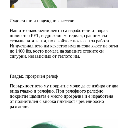
Лудо силно и надеждно качество
Нашите опаковъчни ленти са изработени от здрав
полиестер PET, издръжлив материал, сравним със
стоманената лента, но с който е по-лесен за работа.
Индустриалното им качество има висока якост на опън
до 1400 lbs, което помага да запазите стоките си
сигурни, независимо от теглото им.
Гладък, прозрачен релеф
Повърхностното му покритие може да се избира от два
вида гладко и релефно. При релефното релефно
покритие щампата е много прозрачна и е изработена
от полиетилен с висока плътност чрез едноосно
разтягане.