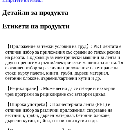
Изпратете ни имейл
Детайли за продукта
Етикети на продукти
【Приложение за тежки условия на труд】: PET лентата е
отличен избор за приложения със среден до тежък режим
на работа. Подходяща за електрически машини за лента и
други преносими ръчни/електрически машини за лента. Тя
е отличен избор за различни приложения: пакетиране на
стоки върху палети, книги, тръби, дървен материал,
бетонни блокове, дървени/хартиени кутии и др.
【Рециклиране】: Може лесно да се събере и изхвърли
чрез програми за рециклиране със затворен цикъл.
【Широка употреба】: Полиестерната лента (PET) е
отличен избор за различни приложения: свързване на
вестници, тръби, дървен материал, бетонни блокове,
дървени кутии, щайги, гофрирани кутии и др.