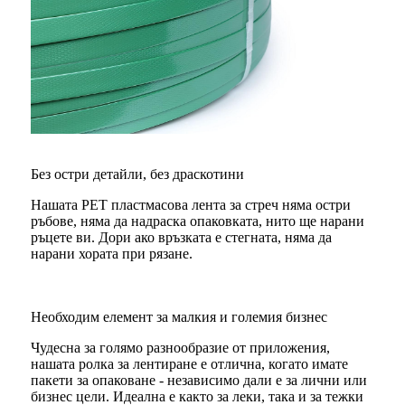
Без остри детайли, без драскотини
Нашата PET пластмасова лента за стреч няма остри
ръбове, няма да надраска опаковката, нито ще нарани
ръцете ви. Дори ако връзката е стегната, няма да
нарани хората при рязане.
Необходим елемент за малкия и големия бизнес
Чудесна за голямо разнообразие от приложения,
нашата ролка за лентиране е отлична, когато имате
пакети за опаковане - независимо дали е за лични или
бизнес цели. Идеална е както за леки, така и за тежки