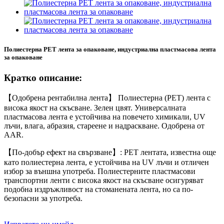
Полиестерна PET лента за опаковане, индустриална пластмасова лента
за опаковане
Кратко описание:
【Одобрена рентабилна лента】 Полиестерна (PET) лента с
висока якост на скъсване. Зелен цвят. Универсалната
пластмасова лента е устойчива на повечето химикали, UV
лъчи, влага, абразия, стареене и надраскване. Одобрена от
AAR.
【По-добър ефект на свързване】: PET лентата, известна още
като полиестерна лента, е устойчива на UV лъчи и отличен
избор за външна употреба. Полиестерните пластмасови
транспортни ленти с висока якост на скъсване осигуряват
подобна издръжливост на стоманената лента, но са по-
безопасни за употреба.