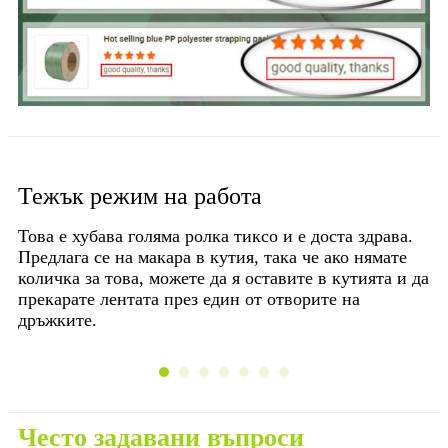
Тежък режим на работа
М
Това е хубава голяма ролка тиксо и е доста здрава.
Об
Предлага се на макара в кутия, така че ако нямате
ме
количка за това, можете да я оставите в кутията и да
прекарате лентата през един от отворите на
дръжките.
не
Често задавани въпроси