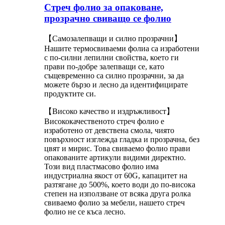
Стреч фолио за опаковане,
прозрачно свиващо се фолио
【Самозалепващи и силно прозрачни】
Нашите термосвиваеми фолиа са изработени
с по-силни лепилни свойства, което ги
прави по-добре залепващи се, като
същевременно са силно прозрачни, за да
можете бързо и лесно да идентифицирате
продуктите си.
【Високо качество и издръжливост】
Висококачественото стреч фолио е
изработено от девствена смола, чиято
повърхност изглежда гладка и прозрачна, без
цвят и мирис. Това свиваемо фолио прави
опакованите артикули видими директно.
Този вид пластмасово фолио има
индустриална якост от 60G, капацитет на
разтягане до 500%, което води до по-висока
степен на използване от всяка друга ролка
свиваемо фолио за мебели, нашето стреч
фолио не се къса лесно.