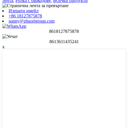
лента
,
Ролка с баркодове
,
Всички продукти
Изпрати имейл
+86 18127875878
sunny@zhuorigroup.com
8618127875878
8613611435241
x