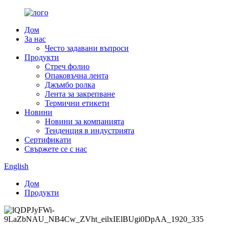
Дом
За нас
Често задавани въпроси
Продукти
Стреч фолио
Опаковъчна лента
Джъмбо ролка
Лента за закрепване
Термични етикети
Новини
Новини за компанията
Тенденция в индустрията
Сертификати
Свържете се с нас
English
Дом
Продукти