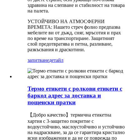
здравина на слепване и стабилност на товара
на палета.
УСТОЙЧИВО НА АТМОСФЕРНИ
ВРЕМЕТА: Нашето стреч фолио предпазва
мебелите ви от дъжд, сняг, мръсотия и прах
по време на транспортиране. Защитният
слой предотвратява и петна, разливане,
разкъсвания и драскотини.
запитване
детайл
Термо етикети с ролкови етикети с
баркод адрес за доставка и
пощенски пратки
【Добро качество】термична етикетна
хартия с 3-защитно покритие с
водоустойчиво, маслоустойчиво и устойчиво
на надраскване, за да се гарантира кристално
ясни изображения и да не се поврежда по