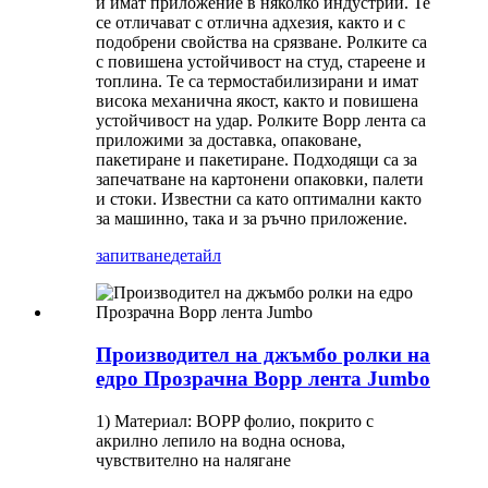
и имат приложение в няколко индустрии. Те
се отличават с отлична адхезия, както и с
подобрени свойства на срязване. Ролките са
с повишена устойчивост на студ, стареене и
топлина. Те са термостабилизирани и имат
висока механична якост, както и повишена
устойчивост на удар. Ролките Bopp лента са
приложими за доставка, опаковане,
пакетиране и пакетиране. Подходящи са за
запечатване на картонени опаковки, палети
и стоки. Известни са като оптимални както
за машинно, така и за ръчно приложение.
запитване
детайл
Производител на джъмбо ролки на
едро Прозрачна Bopp лента Jumbo
1) Материал: BOPP фолио, покрито с
акрилно лепило на водна основа,
чувствително на налягане