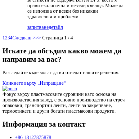
прави екологична и незамърсяваща. Може да
се използва от всеки без никакви
здравословни проблеми.
запитване
детайл
1
2
3
4
Следващ >
>>
Страница 1 / 4
Искате да обсъдим какво можем да
направим за вас?
Разгледайте къде могат да ви отведат нашите решения.
Кликнете върху „Изпращане“
Фокус върху пластмасовите суровини като основа на
производствения завод, с основно производство на стреч
опаковки, транспортни ленти, ленти за закрепване,
термоетикети и други богати пластмасови продукти.
Информация за контакт
+86 18127875878