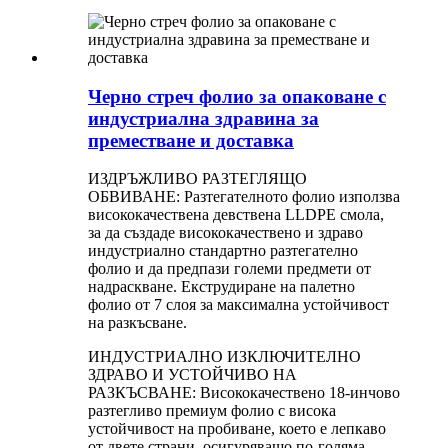
Черно стреч фолио за опаковане с
индустриална здравина за
преместване и доставка
ИЗДРЪЖЛИВО РАЗТЕГЛЯЩО
ОБВИВАНЕ: Разтегателното фолио използва
висококачествена девствена LLDPE смола,
за да създаде висококачествено и здраво
индустриално стандартно разтегателно
фолио и да предпази големи предмети от
надраскване. Екструдиране на палетно
фолио от 7 слоя за максимална устойчивост
на разкъсване.
ИНДУСТРИАЛНО ИЗКЛЮЧИТЕЛНО
ЗДРАВО И УСТОЙЧИВО НА
РАЗКЪСВАНЕ: Висококачествено 18-инчово
разтегливо премиум фолио с висока
устойчивост на пробиване, което е лепкаво
от двете страни, осигуряващо по-голяма