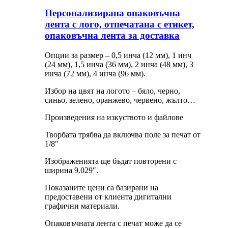
Персонализирана опаковъчна
лента с лого, отпечатана с етикет,
опаковъчна лента за доставка
Опции за размер – 0,5 инча (12 мм), 1 инч
(24 мм), 1,5 инча (36 мм), 2 инча (48 мм), 3
инча (72 мм), 4 инча (96 мм).
Избор на цвят на логото – бяло, черно,
синьо, зелено, оранжево, червено, жълто…
Произведения на изкуството и файлове
Творбата трябва да включва поле за печат от
1/8″
Изображенията ще бъдат повторени с
ширина 9.029″.
Показаните цени са базирани на
предоставени от клиента дигитални
графични материали.
Опаковъчната лента с печат може да се