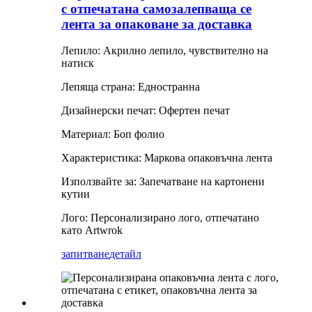
с отпечатана самозалепваща се
лента за опаковане за доставка
Лепило: Акрилно лепило, чувствително на
натиск
Лепяща страна: Едностранна
Дизайнерски печат: Офертен печат
Материал: Боп фолио
Характеристика: Маркова опаковъчна лента
Използвайте за: Запечатване на картонени
кутии
Лого: Персонализирано лого, отпечатано
като Artwrok
запитване
детайл