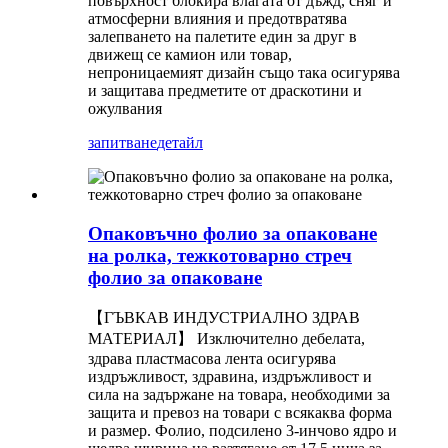
повърхност блокира влагата от дъжд, сняг и
атмосферни влияния и предотвратява
залепването на палетите един за друг в
движещ се камион или товар,
непроницаемият дизайн също така осигурява
и защитава предметите от драскотини и
ожулвания
запитване
детайл
Опаковъчно фолио за опаковане
на ролка, тежкотоварно стреч
фолио за опаковане
【ГЪВКАВ ИНДУСТРИАЛНО ЗДРАВ
МАТЕРИАЛ】 Изключително дебелата,
здрава пластмасова лента осигурява
издръжливост, здравина, издръжливост и
сила на задържане на товара, необходими за
защита и превоз на товари с всякаква форма
и размер. Фолио, подсилено 3-инчово ядро ​​и