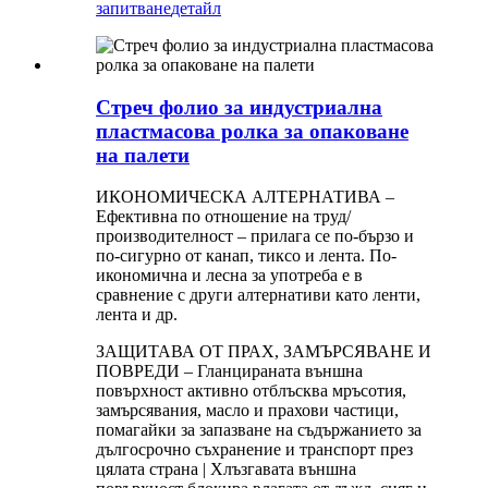
запитване
детайл
Стреч фолио за индустриална
пластмасова ролка за опаковане
на палети
ИКОНОМИЧЕСКА АЛТЕРНАТИВА –
Ефективна по отношение на труд/
производителност – прилага се по-бързо и
по-сигурно от канап, тиксо и лента. По-
икономична и лесна за употреба е в
сравнение с други алтернативи като ленти,
лента и др.
ЗАЩИТАВА ОТ ПРАХ, ЗАМЪРСЯВАНЕ И
ПОВРЕДИ – Гланцираната външна
повърхност активно отблъсква мръсотия,
замърсявания, масло и прахови частици,
помагайки за запазване на съдържанието за
дългосрочно съхранение и транспорт през
цялата страна | Хлъзгавата външна