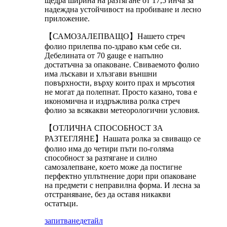
щедра ширина на разтягане от 17,5 инча за
надеждна устойчивост на пробиване и лесно
приложение.
【САМОЗАЛЕПВАЩО】Нашето стреч
фолио прилепва по-здраво към себе си.
Дебелината от 70 gauge е напълно
достатъчна за опаковане. Свиваемото фолио
има лъскави и хлъзгави външни
повърхности, върху които прах и мръсотия
не могат да полепнат. Просто казано, това е
икономична и издръжлива ролка стреч
фолио за всякакви метеорологични условия.
【ОТЛИЧНА СПОСОБНОСТ ЗА
РАЗТЕГЛЯНЕ】Нашата ролка за свиващо се
фолио има до четири пъти по-голяма
способност за разтягане и силно
самозалепване, което може да постигне
перфектно уплътнение дори при опаковане
на предмети с неправилна форма. И лесна за
отстраняване, без да оставя никакви
остатъци.
запитване
детайл