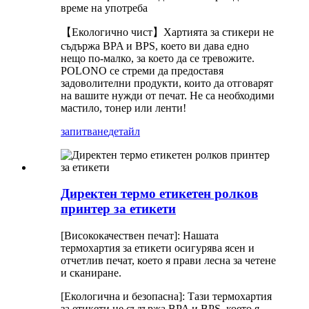
време на употреба
【Екологично чист】Хартията за стикери не
съдържа BPA и BPS, което ви дава едно
нещо по-малко, за което да се тревожите.
POLONO се стреми да предоставя
задоволителни продукти, които да отговарят
на вашите нужди от печат. Не са необходими
мастило, тонер или ленти!
запитване
детайл
Директен термо етикетен ролков
принтер за етикети
[Висококачествен печат]: Нашата
термохартия за етикети осигурява ясен и
отчетлив печат, което я прави лесна за четене
и сканиране.
[Екологична и безопасна]: Тази термохартия
за етикети не съдържа BPA и BPS, което я