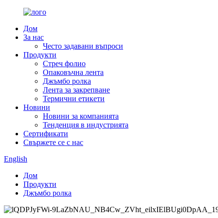
Дом
За нас
Често задавани въпроси
Продукти
Стреч фолио
Опаковъчна лента
Джъмбо ролка
Лента за закрепване
Термични етикети
Новини
Новини за компанията
Тенденция в индустрията
Сертификати
Свържете се с нас
English
Дом
Продукти
Джъмбо ролка