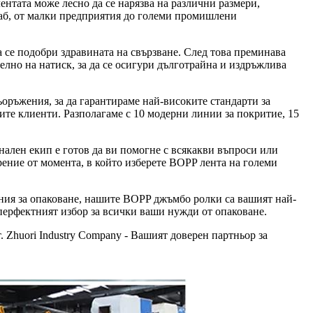
ентата може лесно да се нарязва на различни размери,
щаб, от малки предприятия до големи промишлени
 се подобри здравината на свързване. След това преминава
лно на натиск, за да се осигури дълготрайна и издръжлива
оръжения, за да гарантираме най-високите стандарти за
ите клиенти. Разполагаме с 10 модерни линии за покритие, 15
ален екип е готов да ви помогне с всякакви въпроси или
ение от момента, в който изберете BOPP лента на големи
ния за опаковане, нашите BOPP джъмбо ролки са вашият най-
 перфектният избор за всички ваши нужди от опаковане.
. Zhuori Industry Company - Вашият доверен партньор за