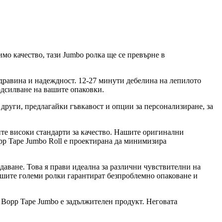
о качество, тази Jumbo ролка ще се превърне в
дравина и надеждност. 12-27 минути дебелина на лепилото
одсилване на вашите опаковки.
 други, предлагайки гъвкавост и опции за персонализиране, за
ите високи стандарти за качество. Нашите оригинални
opp Tape Jumbo Roll е проектирана да минимизира
даване. Това я прави идеална за различни чувствителни на
Нашите големи ролки гарантират безпроблемно опаковане и
 Bopp Tape Jumbo е задължителен продукт. Неговата