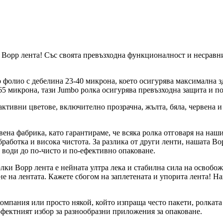
Bopp лента! Със своята превъзходна функционалност и несравним
 фолио с дебелина 23-40 микрона, което осигурява максимална з
-65 микрона, тази Jumbo ролка осигурява превъзходна защита и п
активни цветове, включително прозрачна, жълта, бяла, червена и
вена фабрика, като гарантираме, че всяка ролка отговаря на наш
работка и висока чистота. За разлика от други ленти, нашата B
 води до по-чисто и по-ефективно опаковане.
ки Bopp лента е нейната ултра лека и стабилна сила на освобож
не на лентата. Кажете сбогом на заплетената и упорита лента! 
компания или просто някой, който изпраща често пакети, ролката
рфектният избор за разнообразни приложения за опаковане.