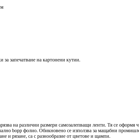
мм
и за запечатване на картонени кутии.
арязва на различни размери самозалепващи ленти. Тя се оформя 
игинално bopp фолио. Обикновено се използва за мащабни промиш
не и рязане, са с разнообразие от цветове и щампи.