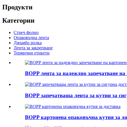
Продукти
Категории
Стреч фолио
Опаковъчна лента
Джъмбо ролка
Лента за закрепване
Термични етикети
BOPP лента за надеждно запечатване на 
BOPP запечатваща лента за кутии за сигу
BOPP картонена опаковъчна кутия за д