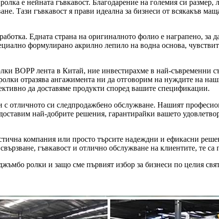
лка е нейната гъвкавост. Благодарение на големия си размер, л
не. Тази гъвкавост я прави идеална за бизнеси от всякакъв ма
аботка. Едната страна на оригиналното фолио е награпено, за да
ециално формулирано акрилно лепило на водна основа, чувствите
лки BOPP лента в Китай, ние инвестирахме в най-съвременни съ
ролки отразява ангажимента ни да отговорим на нуждите на наш
фективно да доставяме продукти според вашите спецификации.
 и с отличното си следпродажбено обслужване. Нашият професион
доставим най-добрите решения, гарантирайки вашето удовлетвор
гистична компания или просто търсите надеждни и ефикасни реше
свързване, гъвкавост и отлично обслужване на клиентите, те са
джъмбо ролки и защо сме първият избор за бизнеси по целия свят