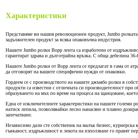
Характеристики
Представяме ви нашия революционен продукт, Jumbo ролката 
задължителен продукт за всяка опаковъчна индустрия.
Нашите Jumbo ролки Bopp лента са изработени от издръжливо
гарантират здрава и дълготрайна връзка. С обща дебелина 36
Нашите Jumbo ролки от Bopp лента се предлагат в гама от атр
да отговорят на вашите специфични нужди от опаковки.
Гордеем се с производството на нашите джъмбо ролки в собст
продукти са известни с отличната си производителност при об
образуването на мъх по време на процеса на щанцоване, което
Една от изключителните характеристики на нашите големи рол
натиск лепила, позволявайки лесно нанасяне и плавно дозира
запечатване.
Независимо дали сте собственик на малък бизнес, куриерска 
гъвкавост, издръжливост и лекота на използване го правят пе