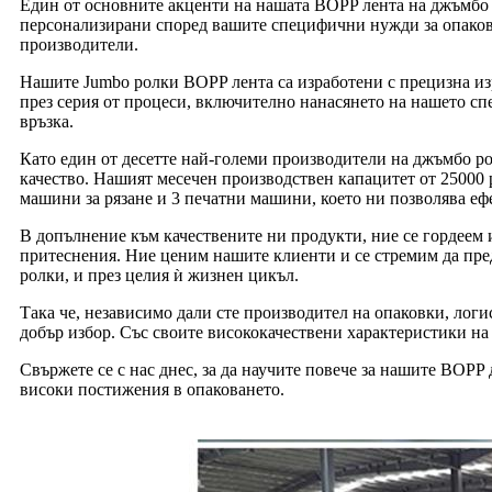
Един от основните акценти на нашата BOPP лента на джъмбо ро
персонализирани според вашите специфични нужди за опакова
производители.
Нашите Jumbo ролки BOPP лента са изработени с прецизна изр
през серия от процеси, включително нанасянето на нашето сп
връзка.
Като един от десетте най-големи производители на джъмбо ро
качество. Нашият месечен производствен капацитет от 25000 
машини за рязане и 3 печатни машини, което ни позволява е
В допълнение към качествените ни продукти, ние се гордеем
притеснения. Ние ценим нашите клиенти и се стремим да пре
ролки, и през целия ѝ жизнен цикъл.
Така че, независимо дали сте производител на опаковки, ло
добър избор. Със своите висококачествени характеристики на 
Свържете се с нас днес, за да научите повече за нашите BOPP 
високи постижения в опаковането.