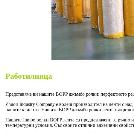
Работилница
Представяме ви нашите BOPP джъмбо ролки: перфектното ре
Zhuori Industry Company е водещ производител на ленти с над
нашите клиенти. Нашите BOPP джъмбо ролки лента с акрилно л
Нашите Jumbo ролки BOPP лента са предназначени за ръчно и
температурни условия. Със своите отлични адхезивни свойств