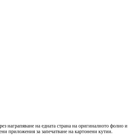
чрез награпяване на едната страна на оригиналното фолио и
лени приложения за запечатване на картонени кутии.