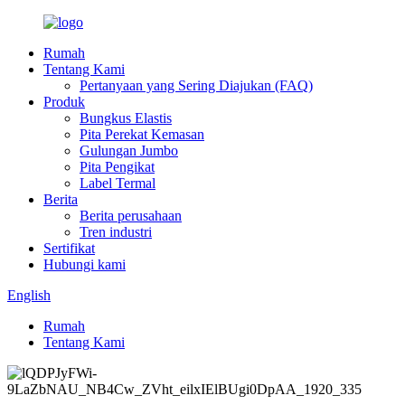
Rumah
Tentang Kami
Pertanyaan yang Sering Diajukan (FAQ)
Produk
Bungkus Elastis
Pita Perekat Kemasan
Gulungan Jumbo
Pita Pengikat
Label Termal
Berita
Berita perusahaan
Tren industri
Sertifikat
Hubungi kami
English
Rumah
Tentang Kami