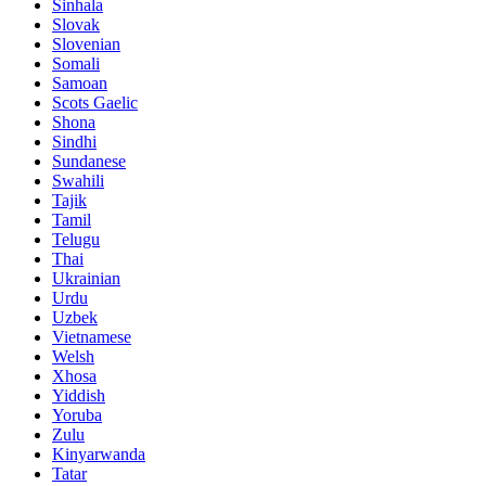
Sinhala
Slovak
Slovenian
Somali
Samoan
Scots Gaelic
Shona
Sindhi
Sundanese
Swahili
Tajik
Tamil
Telugu
Thai
Ukrainian
Urdu
Uzbek
Vietnamese
Welsh
Xhosa
Yiddish
Yoruba
Zulu
Kinyarwanda
Tatar