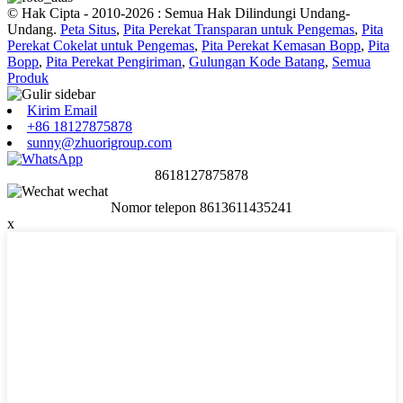
© Hak Cipta - 2010-2026 : Semua Hak Dilindungi Undang-
Undang.
Peta Situs
,
Pita Perekat Transparan untuk Pengemas
,
Pita
Perekat Cokelat untuk Pengemas
,
Pita Perekat Kemasan Bopp
,
Pita
Bopp
,
Pita Perekat Pengiriman
,
Gulungan Kode Batang
,
Semua
Produk
Kirim Email
+86 18127875878
sunny@zhuorigroup.com
8618127875878
Nomor telepon 8613611435241
x