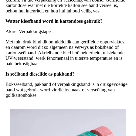
kartondose wat met die korrekte karton seëlband verseël is,
behou hul integriteit en hou hul inhoud veilig vas.
Watter kleefband word in kartondose gebruik?
Akriel Verpakkingstape
Met min druk bind dit onmiddellik aan geriffelde oppervlaktes,
en daarom word dit so algemeen na verwys as boksband of
karton-seëlband. Akrielbande bied hoë helderheid, uitstekende
UV-weerstand, werk fenomenaal in uiterste temperature en is
baie bekostigbaar.
Is seëlband dieselfde as pakband?
Boksseëlband, pakband of verpakkingsband is 'n drukgevoelige
band wat gebruik word vir die toemaak of verseëling van
golfkartonbokse.