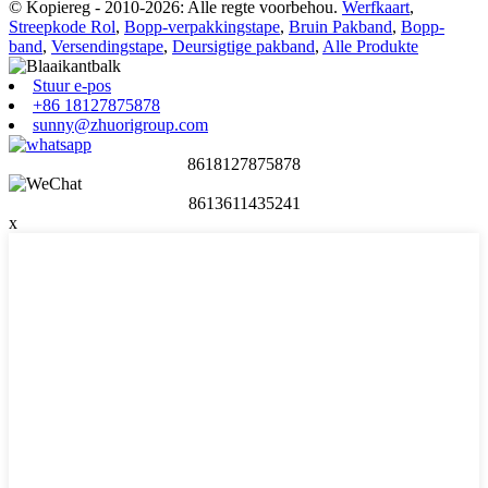
© Kopiereg - 2010-2026: Alle regte voorbehou.
Werfkaart
,
Streepkode Rol
,
Bopp-verpakkingstape
,
Bruin Pakband
,
Bopp-
band
,
Versendingstape
,
Deursigtige pakband
,
Alle Produkte
Stuur e-pos
+86 18127875878
sunny@zhuorigroup.com
8618127875878
8613611435241
x