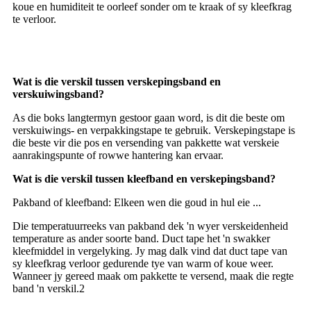
koue en humiditeit te oorleef sonder om te kraak of sy kleefkrag
te verloor.
Wat is die verskil tussen verskepingsband en
verskuiwingsband?
As die boks langtermyn gestoor gaan word, is dit die beste om
verskuiwings- en verpakkingstape te gebruik. Verskepingstape is
die beste vir die pos en versending van pakkette wat verskeie
aanrakingspunte of rowwe hantering kan ervaar.
Wat is die verskil tussen kleefband en verskepingsband?
Pakband of kleefband: Elkeen wen die goud in hul eie ...
Die temperatuurreeks van pakband dek 'n wyer verskeidenheid
temperature as ander soorte band. Duct tape het 'n swakker
kleefmiddel in vergelyking. Jy mag dalk vind dat duct tape van
sy kleefkrag verloor gedurende tye van warm of koue weer.
Wanneer jy gereed maak om pakkette te versend, maak die regte
band 'n verskil.2