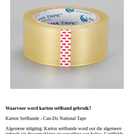
Waarvoor word karton seëlband gebruik?
Karton Seëlbande - Can-Do National Tape
Algemene inligting: Karton seëlbande word oor die algemeen
gebruik vir die verpakking en verseëling van bokse. Geriffelde