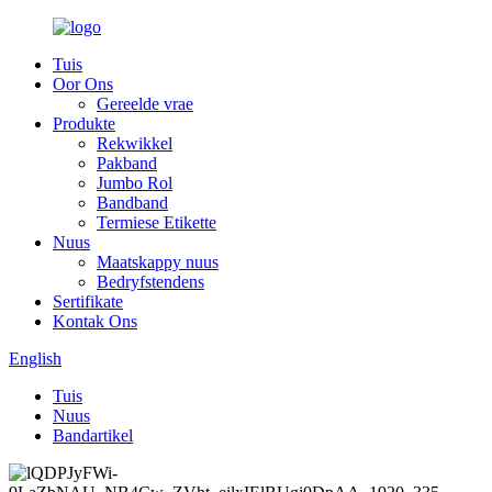
Tuis
Oor Ons
Gereelde vrae
Produkte
Rekwikkel
Pakband
Jumbo Rol
Bandband
Termiese Etikette
Nuus
Maatskappy nuus
Bedryfstendens
Sertifikate
Kontak Ons
English
Tuis
Nuus
Bandartikel