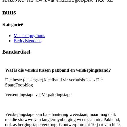
nuus
Kategorieë
Maatskappy nuus
Bedryfstendens
Bandartikel
Wat is die verskil tussen pakband en verskepingsband?
Die beste (en slegste) kleefband vir verhuisbokse - Die
SpareFoot-blog
Versendingstape vs. Verpakkingstape
Verskepingstape kan baie hantering weerstaan, maar mag dalk
nie die strawwe van langtermynberging weerstaan ​​nie. Pakband,
ook as bergingstape verkoop, is ontwerp om tot 10 jaar van hitte,