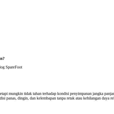
an?
log SpareFoot
tapi mungkin tidak tahan terhadap kondisi penyimpanan jangka panjang
si panas, dingin, dan kelembapan tanpa retak atau kehilangan daya re