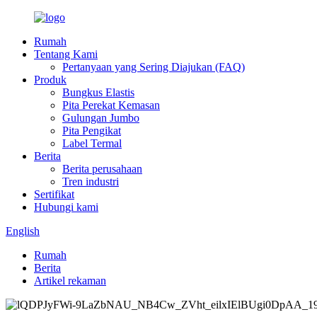
Rumah
Tentang Kami
Pertanyaan yang Sering Diajukan (FAQ)
Produk
Bungkus Elastis
Pita Perekat Kemasan
Gulungan Jumbo
Pita Pengikat
Label Termal
Berita
Berita perusahaan
Tren industri
Sertifikat
Hubungi kami
English
Rumah
Berita
Artikel rekaman