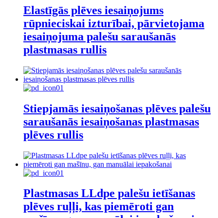
Elastīgās plēves iesaiņojums
rūpnieciskai izturībai, pārvietojama
iesaiņojuma palešu saraušanās
plastmasas rullis
Stiepjamās iesaiņošanas plēves palešu
saraušanās iesaiņošanas plastmasas
plēves rullis
Plastmasas LLdpe palešu ietīšanas
plēves ruļļi, kas piemēroti gan