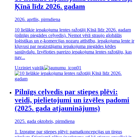
Ķīnā līdz 2026. gadam
2026. aprīlis, pirmdiena
10 lielākie iepakojuma lentes ražotāji Ķīnā līdz 2026. gadam
(pilnīgs piegādes ceļvedis). Ņemot vērā straujo globālās
loģistikas un e-komercijas nozaru attīstību, iepakojuma lente ir
kļuvusi par neaizstājamu iepakojuma piegādes ķēdes
sastāvdaļu. Izvēloties pareizo iepakojuma lentes ražotāju, kas
nav...
Uzziniet vairāk
Pilnīgs ceļvedis par stiepes plēvi:
veidi, pielietojumi un izvēles padomi
(2025. gada atjauninājums)
2025. gada oktobris, pirmdiena
1. Izpratne par stiepes plēvi: pamatkoncepcijas un tirgus