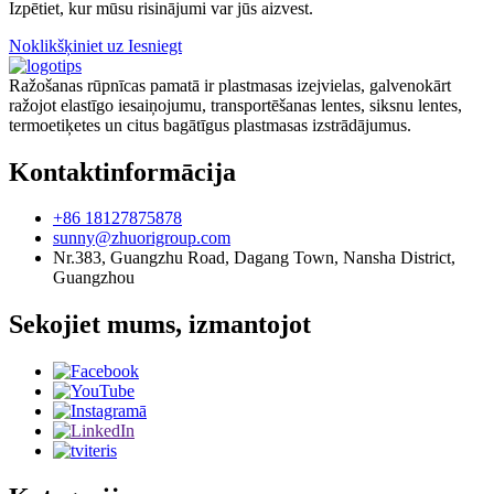
Izpētiet, kur mūsu risinājumi var jūs aizvest.
Noklikšķiniet uz Iesniegt
Ražošanas rūpnīcas pamatā ir plastmasas izejvielas, galvenokārt
ražojot elastīgo iesaiņojumu, transportēšanas lentes, siksnu lentes,
termoetiķetes un citus bagātīgus plastmasas izstrādājumus.
Kontaktinformācija
+86 18127875878
sunny@zhuorigroup.com
Nr.383, Guangzhu Road, Dagang Town, Nansha District,
Guangzhou
Sekojiet mums, izmantojot