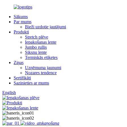
Sākums
Par mums
Bieži uzdotie jautājumi
Produkti
Stretch plēve
Iepakošanas lente
Jumbo rullis
Siksnu lente
Termiskās etiķetes
Ziņas
Uzņēmuma jaunumi
Nozares tendence
Sertifikāti
Sazinieties ar mums
English