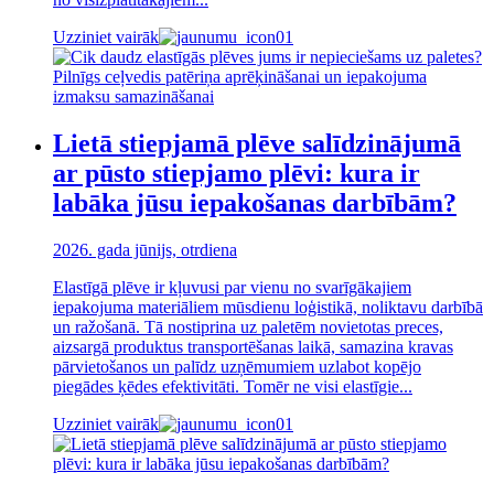
Uzziniet vairāk
Lietā stiepjamā plēve salīdzinājumā
ar pūsto stiepjamo plēvi: kura ir
labāka jūsu iepakošanas darbībām?
2026. gada jūnijs, otrdiena
Elastīgā plēve ir kļuvusi par vienu no svarīgākajiem
iepakojuma materiāliem mūsdienu loģistikā, noliktavu darbībā
un ražošanā. Tā nostiprina uz paletēm novietotas preces,
aizsargā produktus transportēšanas laikā, samazina kravas
pārvietošanos un palīdz uzņēmumiem uzlabot kopējo
piegādes ķēdes efektivitāti. Tomēr ne visi elastīgie...
Uzziniet vairāk