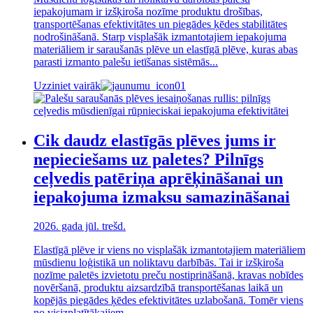
iepakojumam ir izšķiroša nozīme produktu drošības,
transportēšanas efektivitātes un piegādes ķēdes stabilitātes
nodrošināšanā. Starp visplašāk izmantotajiem iepakojuma
materiāliem ir saraušanās plēve un elastīgā plēve, kuras abas
parasti izmanto palešu ietīšanas sistēmās...
Uzziniet vairāk
Cik daudz elastīgās plēves jums ir
nepieciešams uz paletes? Pilnīgs
ceļvedis patēriņa aprēķināšanai un
iepakojuma izmaksu samazināšanai
2026. gada jūl. trešd.
Elastīgā plēve ir viens no visplašāk izmantotajiem materiāliem
mūsdienu loģistikā un noliktavu darbībās. Tai ir izšķiroša
nozīme paletēs izvietotu preču nostiprināšanā, kravas nobīdes
novēršanā, produktu aizsardzībā transportēšanas laikā un
kopējās piegādes ķēdes efektivitātes uzlabošanā. Tomēr viens
no visizplatītākajiem...