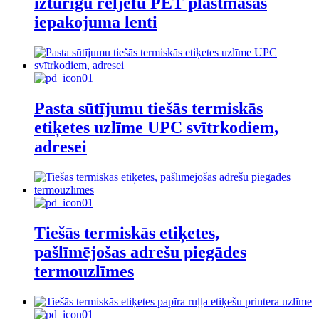
izturīgu reljefu PET plastmasas
iepakojuma lenti
Pasta sūtījumu tiešās termiskās
etiķetes uzlīme UPC svītrkodiem,
adresei
Tiešās termiskās etiķetes,
pašlīmējošas adrešu piegādes
termouzlīmes