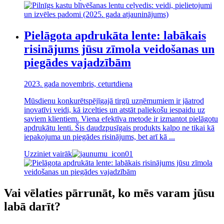
Pielāgota apdrukāta lente: labākais
risinājums jūsu zīmola veidošanas un
piegādes vajadzībām
2023. gada novembris, ceturtdiena
Mūsdienu konkurētspējīgajā tirgū uzņēmumiem ir jāatrod
inovatīvi veidi, kā izcelties un atstāt paliekošu iespaidu uz
saviem klientiem. Viena efektīva metode ir izmantot pielāgotu
apdrukātu lenti. Šis daudzpusīgais produkts kalpo ne tikai kā
iepakojuma un piegādes risinājums, bet arī kā ...
Uzziniet vairāk
Vai vēlaties pārrunāt, ko mēs varam jūsu
labā darīt?