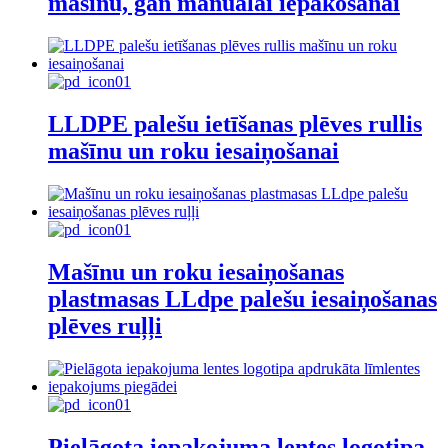
mašīnu, gan manuālai iepakošanai
LLDPE palešu ietīšanas plēves rullis
mašīnu un roku iesaiņošanai
Mašīnu un roku iesaiņošanas
plastmasas LLdpe palešu iesaiņošanas
plēves ruļļi
Pielāgota iepakojuma lentes logotipa