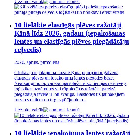
Uzziniet vairāk
10 lielākie elastīgās plēves ražotāji
Ķīnā līdz 2026. gadam (iepakošanas
lentes un elastīgās plēves piegādātāju
ceļvedis)
2026. aprīlis, pirmdiena
Globālajā iepakojuma nozarē Ķīna joprojām ir galvenā
elastīgās plēves un iepakojuma lentes piegādes bāze.
Neatkarīgi no tā, vai esat pārrobežu e-komercijas pārdevējs,
loģistikas uzņēmums vai rūpniecības ražotājs, pareizā
piegādātāja izvēle ir ļoti svarīga. Balstoties uz jaunākajiem
nozares datiem un tirgus pētījumiem...
Uzziniet vairāk
10 lielākie iepakojuma lentes ražotāji