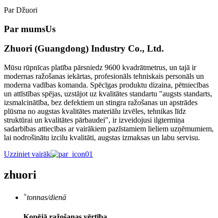
Par Džuori
Par mums
Us
Zhuori (Guangdong) Industry Co., Ltd.
Mūsu rūpnīcas platība pārsniedz 9600 kvadrātmetrus, un tajā ir
modernas ražošanas iekārtas, profesionāls tehniskais personāls un
moderna vadības komanda. Spēcīgas produktu dizaina, pētniecības
un attīstības spējas, uzstājot uz kvalitātes standartu "augsts standarts,
izsmalcinātība, bez defektiem un stingra ražošanas un apstrādes
plūsma no augstas kvalitātes materiālu izvēles, tehnikas līdz
struktūrai un kvalitātes pārbaudei", ir izveidojusi ilgtermiņa
sadarbības attiecības ar vairākiem pazīstamiem lieliem uzņēmumiem,
lai nodrošinātu izcilu kvalitāti, augstas izmaksas un labu servisu.
Uzziniet vairāk
zhuori
+
tonnas/dienā
Kopējā ražošanas vērtība