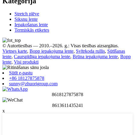
Kategorija
Stretch plēve
Siksnu lente
Iepakošanas lente
Termiskās etiķetes
© Autortiesības — 2010.–2026. g.: Visas tiesības aizsargātas.
Vietnes karte
,
Bopp iepakojuma lente
,
Svītrkoda rullis
,
Sūtīšanas
lente
,
Caurspīdīga iepakojuma lente
,
Brūna iepakojuma lente
,
Bopp
lente
,
Visi produkti
Sūtīt e-pastu
+86 18127875878
sunny@zhuorigroup.com
8618127875878
8613611435241
x