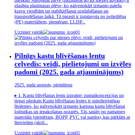
pārskats Stiepjamā plēve (pazīstama arī kā stiepes apvalks) ir
elastīga plastmasas plēve, ko galvenokārt izmanto palešu
kravu vienībām un stabilizēšanai uzglabāšanas un
transportēšanas laikā. Tā parasti ir izgatavota no polietilēna
(PE) materiāliem, piemēram, LLDP...
Uzziniet vairāk
Pilnīgs kastu blīvēšanas lentu
ceļvedis: veidi, pielietojumi un izvēles
padomi (2025. gada atjauninājums)
2025. gada augusts, pirmdiena
▸ 1. Kastu blīvēšanas lentu izpratne: pamatkoncepcijas un
tirgus pārskats Kastu blīvēšanas lentes ir spiedienjutīgas
līmlentes, ko galvenokārt izmanto kartona kastu blīvēšanai
loģistikas un iepakošanas nozarēs. Tās sastāv no pamatnes
materiāla (piemēram, BOPP, PVC vai papīra), kas pārklāts ar
līmvielām (akril...
Uzziniet vairāk