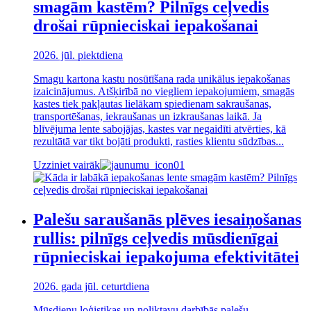
smagām kastēm? Pilnīgs ceļvedis
drošai rūpnieciskai iepakošanai
2026. jūl. piektdiena
Smagu kartona kastu nosūtīšana rada unikālus iepakošanas
izaicinājumus. Atšķirībā no viegliem iepakojumiem, smagās
kastes tiek pakļautas lielākam spiedienam sakraušanas,
transportēšanas, iekraušanas un izkraušanas laikā. Ja
blīvējuma lente sabojājas, kastes var negaidīti atvērties, kā
rezultātā var tikt bojāti produkti, rasties klientu sūdzības...
Uzziniet vairāk
Palešu saraušanās plēves iesaiņošanas
rullis: pilnīgs ceļvedis mūsdienīgai
rūpnieciskai iepakojuma efektivitātei
2026. gada jūl. ceturtdiena
Mūsdienu loģistikas un noliktavu darbībās palešu