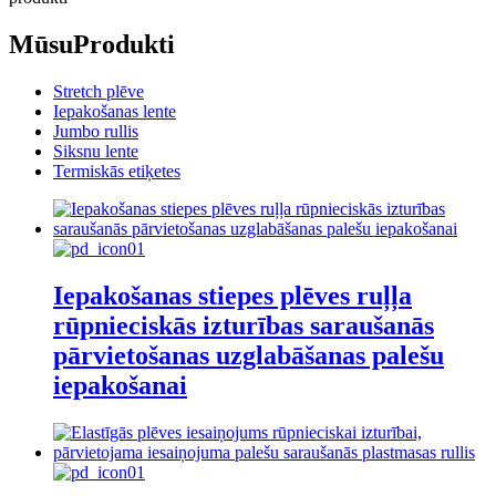
Mūsu
Produkti
Stretch plēve
Iepakošanas lente
Jumbo rullis
Siksnu lente
Termiskās etiķetes
Iepakošanas stiepes plēves ruļļa
rūpnieciskās izturības saraušanās
pārvietošanas uzglabāšanas palešu
iepakošanai