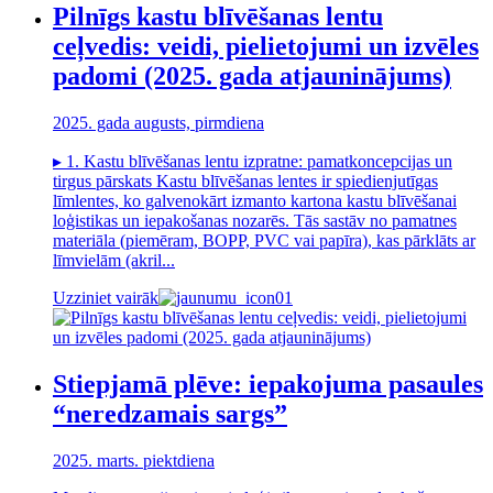
Pilnīgs kastu blīvēšanas lentu
ceļvedis: veidi, pielietojumi un izvēles
padomi (2025. gada atjauninājums)
2025. gada augusts, pirmdiena
▸ 1. Kastu blīvēšanas lentu izpratne: pamatkoncepcijas un
tirgus pārskats Kastu blīvēšanas lentes ir spiedienjutīgas
līmlentes, ko galvenokārt izmanto kartona kastu blīvēšanai
loģistikas un iepakošanas nozarēs. Tās sastāv no pamatnes
materiāla (piemēram, BOPP, PVC vai papīra), kas pārklāts ar
līmvielām (akril...
Uzziniet vairāk
Stiepjamā plēve: iepakojuma pasaules
“neredzamais sargs”
2025. marts. piektdiena