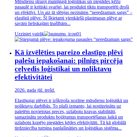
Mūsdienu strauji mainīgajā loģistikas un piegādes ķēžu
pasaulē ir kritiski svarīgi, lai produkti tiktu transportēti droši
un efektīvi. Un aiz tā slēpjas nezināms “neredzamais sargs” –
elastīgā plēve. Šī šķietami vienkāršā plastmasas plēve ar
savām lieliskajām īpašībām...
Uzziniet vairāk
Kā izvēlēties pareizo elastīgo plēvi
palešu iepakošanai: pilnīgs pircēja
ceļvedis loģistikai un noliktavu
efektivitātei
2026. gada jūl. trešd.
Elastīgajai plēvei ir izšķiroša nozīme mūsdienu loģistikā un
noliktavu darbībās. To plaši izmanto, lai nostiprinātu uz
paletēm novietotas preces, uzlabotu kravas stabilitāti,
samazinātu produktu bojājumus transportēšanas laikā un
uzlabotu kopējo piegādes ķēdes efektivitāti. Tā kā globālā
tirdzniecība turpina paplašināties un loģistikas sistēma...