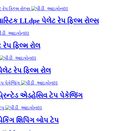
લાસ્ટિક LLdpe પેલેટ રેપ ફિલ્મ રોલ્સ
 રેપ ફિલ્મ રોલ
ેલેટ રેપ ફિલ્મ રોલ
્રિન્ટેડ એડહેસિવ ટેપ પેકેજિંગ
પેકિંગ શિપિંગ બોપ ટેપ