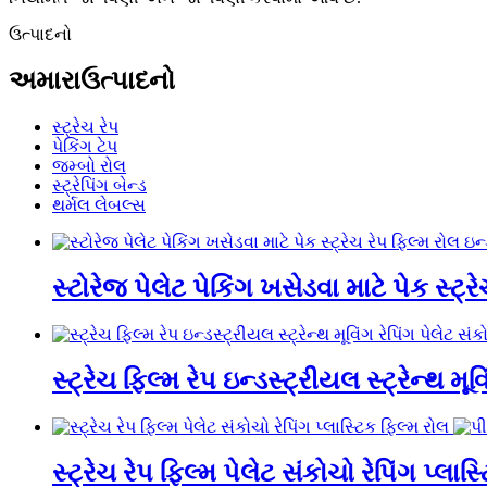
ઉત્પાદનો
અમારા
ઉત્પાદનો
સ્ટ્રેચ રેપ
પેકિંગ ટેપ
જમ્બો રોલ
સ્ટ્રેપિંગ બેન્ડ
થર્મલ લેબલ્સ
સ્ટોરેજ પેલેટ પેકિંગ ખસેડવા માટે પેક સ્ટ્ર
સ્ટ્રેચ ફિલ્મ રેપ ઇન્ડસ્ટ્રીયલ સ્ટ્રેન્થ મૂ
સ્ટ્રેચ રેપ ફિલ્મ પેલેટ સંકોચો રેપિંગ પ્લાસ