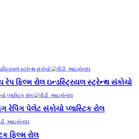
ેચ રેપ ફિલ્મ રોલ ઇન્ડસ્ટ્રિયલ સ્ટ્રેન્થ સંકોચો
વિંગ રેપિંગ પેલેટ સંકોચો પ્લાસ્ટિક રોલ
્ટિક ફિલ્મ રોલ