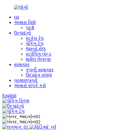
ઘર
અમારા વિશે
પ્રશ્નો
ઉત્પાદનો
સ્ટ્રેચ રેપ
પેકિંગ ટેપ
જમ્બો રોલ
સ્ટ્રેપિંગ બેન્ડ
થર્મલ લેબલ્સ
સમાચાર
કંપની સમાચાર
ઉદ્યોગ વલણ
પ્રમાણપત્રો
અમારો સંપર્ક કરો
English