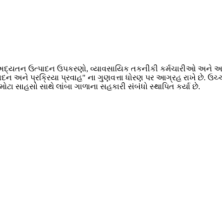
માં અદ્યતન ઉત્પાદન ઉપકરણો, વ્યાવસાયિક તકનીકી કર્મચારીઓ અને આ
દન અને પ્રક્રિયા પ્રવાહ" ના ગુણવત્તા ધોરણ પર આગ્રહ રાખે છે. ઉચ્
મોટા સાહસો સાથે લાંબા ગાળાના સહકારી સંબંધો સ્થાપિત કર્યા છે.