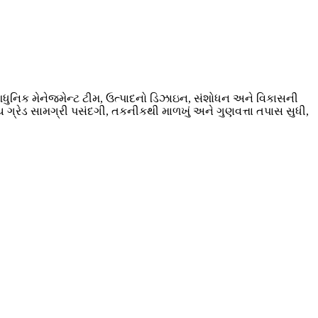
ધુનિક મેનેજમેન્ટ ટીમ, ઉત્પાદનો ડિઝાઇન, સંશોધન અને વિકાસની
ચ ગ્રેડ સામગ્રી પસંદગી, તકનીકથી માળખું અને ગુણવત્તા તપાસ સુધી,