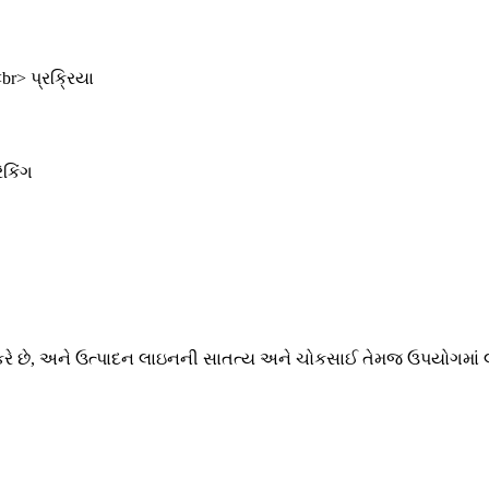
રે છે, અને ઉત્પાદન લાઇનની સાતત્ય અને ચોકસાઈ તેમજ ઉપયોગમાં લ