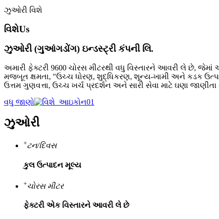
ઝુઓરી વિશે
વિશે
Us
ઝુઓરી (ગુઆંગડોંગ) ઇન્ડસ્ટ્રી કંપની લિ.
અમારી ફેક્ટરી 9600 ચોરસ મીટરથી વધુ વિસ્તારને આવરી લે છે, જે
મજબૂત ક્ષમતા, "ઉચ્ચ ધોરણ, શુદ્ધિકરણ, શૂન્ય-ખામી અને કડક ઉત્પા
ઉત્તમ ગુણવત્તા, ઉચ્ચ ખર્ચ પ્રદર્શન અને સારી સેવા માટે ઘણા જાણીતા 
વધુ જાણો
ઝુઓરી
+
ટન/દિવસ
કુલ ઉત્પાદન મૂલ્ય
+
ચોરસ મીટર
ફેક્ટરી એક વિસ્તારને આવરી લે છે