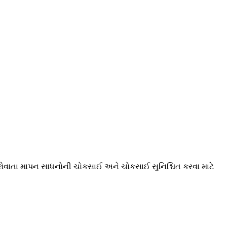
ેવાતા માપન સાધનોની ચોકસાઈ અને ચોકસાઈ સુનિશ્ચિત કરવા માટે