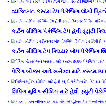
વ્યક્તિગત કસ્ટમ ટેપ પેકેજિંગ લોગો પ્રિન્ટ
કાર્ટન સીલિંગ પેકેજિંગ ટેપ હેવી ડ્યુટી ક્લ
કાર્ટન સીલિંગ ટેપ ક્લિયર બોપ પેકેજિંગ શિ
પેકિંગ બોક્સ અને ખસેડવા માટે કસ્ટમ BOP
શિપિંગ મૂવિંગ સીલિંગ માટે હેવી ડ્યુટી પેકે