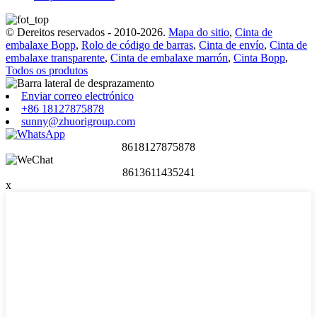
© Dereitos reservados - 2010-2026.
Mapa do sitio
,
Cinta de
embalaxe Bopp
,
Rolo de código de barras
,
Cinta de envío
,
Cinta de
embalaxe transparente
,
Cinta de embalaxe marrón
,
Cinta Bopp
,
Todos os produtos
Enviar correo electrónico
+86 18127875878
sunny@zhuorigroup.com
8618127875878
8613611435241
x