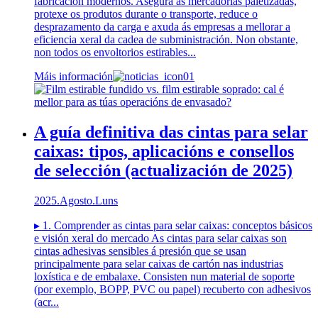
fabricación modernos. Asegura as mercadorías paletizadas,
protexe os produtos durante o transporte, reduce o
desprazamento da carga e axuda ás empresas a mellorar a
eficiencia xeral da cadea de subministración. Non obstante,
non todos os envoltorios estirables...
Máis información
A guía definitiva das cintas para selar
caixas: tipos, aplicacións e consellos
de selección (actualización de 2025)
2025.Agosto.Luns
▸ 1. Comprender as cintas para selar caixas: conceptos básicos
e visión xeral do mercado As cintas para selar caixas son
cintas adhesivas sensibles á presión que se usan
principalmente para selar caixas de cartón nas industrias
loxística e de embalaxe. Consisten nun material de soporte
(por exemplo, BOPP, PVC ou papel) recuberto con adhesivos
(acr...