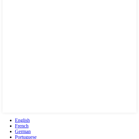
English
French
German
Portuguese