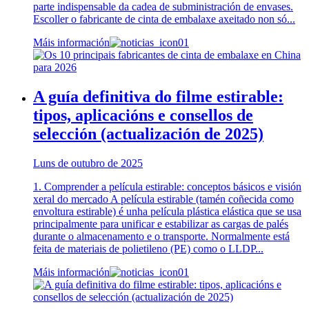
parte indispensable da cadea de subministración de envases.
Escoller o fabricante de cinta de embalaxe axeitado non só...
Máis información
A guía definitiva do filme estirable:
tipos, aplicacións e consellos de
selección (actualización de 2025)
Luns de outubro de 2025
1. Comprender a película estirable: conceptos básicos e visión
xeral do mercado A película estirable (tamén coñecida como
envoltura estirable) é unha película plástica elástica que se usa
principalmente para unificar e estabilizar as cargas de palés
durante o almacenamento e o transporte. Normalmente está
feita de materiais de polietileno (PE) como o LLDP...
Máis información