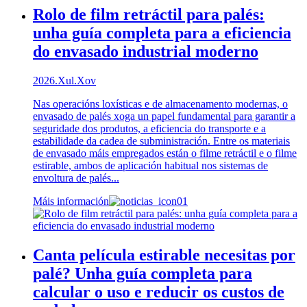
Rolo de film retráctil para palés:
unha guía completa para a eficiencia
do envasado industrial moderno
2026.Xul.Xov
Nas operacións loxísticas e de almacenamento modernas, o
envasado de palés xoga un papel fundamental para garantir a
seguridade dos produtos, a eficiencia do transporte e a
estabilidade da cadea de subministración. Entre os materiais
de envasado máis empregados están o filme retráctil e o filme
estirable, ambos de aplicación habitual nos sistemas de
envoltura de palés...
Máis información
Canta película estirable necesitas por
palé? Unha guía completa para
calcular o uso e reducir os custos de