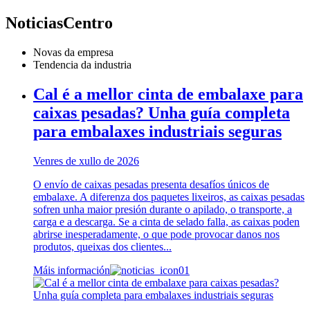
Noticias
Centro
Novas da empresa
Tendencia da industria
Cal é a mellor cinta de embalaxe para
caixas pesadas? Unha guía completa
para embalaxes industriais seguras
Venres de xullo de 2026
O envío de caixas pesadas presenta desafíos únicos de
embalaxe. A diferenza dos paquetes lixeiros, as caixas pesadas
sofren unha maior presión durante o apilado, o transporte, a
carga e a descarga. Se a cinta de selado falla, as caixas poden
abrirse inesperadamente, o que pode provocar danos nos
produtos, queixas dos clientes...
Máis información