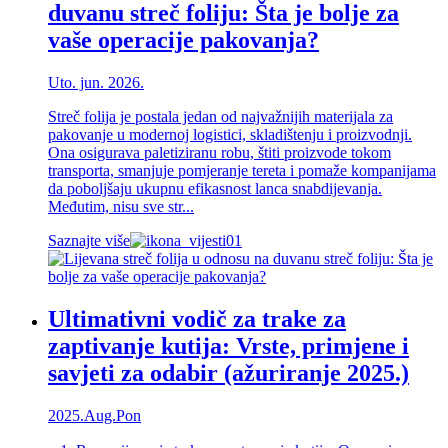
duvanu streč foliju: Šta je bolje za
vaše operacije pakovanja?
Uto. jun. 2026.
Streč folija je postala jedan od najvažnijih materijala za
pakovanje u modernoj logistici, skladištenju i proizvodnji.
Ona osigurava paletiziranu robu, štiti proizvode tokom
transporta, smanjuje pomjeranje tereta i pomaže kompanijama
da poboljšaju ukupnu efikasnost lanca snabdijevanja.
Međutim, nisu sve str...
Saznajte više
Ultimativni vodič za trake za
zaptivanje kutija: Vrste, primjene i
savjeti za odabir (ažuriranje 2025.)
2025.Aug.Pon