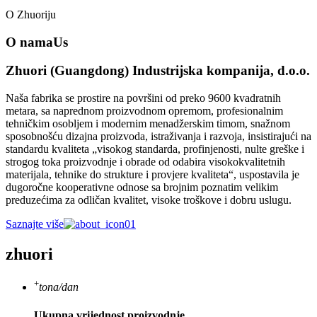
O Zhuoriju
O nama
Us
Zhuori (Guangdong) Industrijska kompanija, d.o.o.
Naša fabrika se prostire na površini od preko 9600 kvadratnih
metara, sa naprednom proizvodnom opremom, profesionalnim
tehničkim osobljem i modernim menadžerskim timom, snažnom
sposobnošću dizajna proizvoda, istraživanja i razvoja, insistirajući na
standardu kvaliteta „visokog standarda, profinjenosti, nulte greške i
strogog toka proizvodnje i obrade od odabira visokokvalitetnih
materijala, tehnike do strukture i provjere kvaliteta“, uspostavila je
dugoročne kooperativne odnose sa brojnim poznatim velikim
preduzećima za odličan kvalitet, visoke troškove i dobru uslugu.
Saznajte više
zhuori
+
tona/dan
Ukupna vrijednost proizvodnje