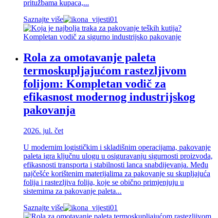
pritužbama kupaca,...
Saznajte više
Rola za omotavanje paleta
termoskupljajućom rastezljivom
folijom: Kompletan vodič za
efikasnost modernog industrijskog
pakovanja
2026. jul. čet
U modernim logističkim i skladišnim operacijama, pakovanje
paleta igra ključnu ulogu u osiguravanju sigurnosti proizvoda,
efikasnosti transporta i stabilnosti lanca snabdijevanja. Među
najčešće korištenim materijalima za pakovanje su skupljajuća
folija i rastezljiva folija, koje se obično primjenjuju u
sistemima za pakovanje paleta...
Saznajte više