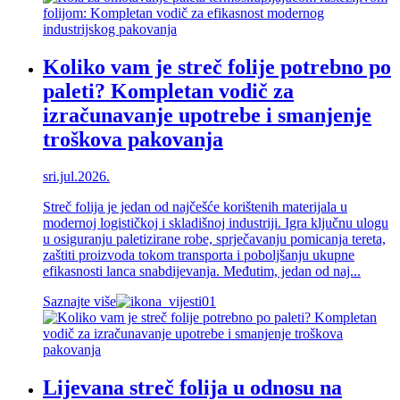
Koliko vam je streč folije potrebno po
paleti? Kompletan vodič za
izračunavanje upotrebe i smanjenje
troškova pakovanja
sri.jul.2026.
Streč folija je jedan od najčešće korištenih materijala u
modernoj logističkoj i skladišnoj industriji. Igra ključnu ulogu
u osiguranju paletizirane robe, sprječavanju pomicanja tereta,
zaštiti proizvoda tokom transporta i poboljšanju ukupne
efikasnosti lanca snabdijevanja. Međutim, jedan od naj...
Saznajte više
Lijevana streč folija u odnosu na