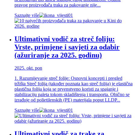
pravog proizvođača traka za pakovanje nije...
Saznajte više
Ultimativni vodič za streč foliju:
Vrste, primjene i savjeti za odabir
(ažuriranje za 2025. godinu)
2025. okt. pon
1. Razumijevanje streč folije: Osnovni koncepti i pregled
tržišta Streč folija (također poznata kao streč folija) je elastična
plastična folija koja se prvenstveno koristi za spajanje i
stabilizaciju paleta tokom skladištenja i transporta. Obično se
izrađuje od polietilenskih (PE) materijala poput LLDP...
Saznajte više
Ultimativni vodič za trake za