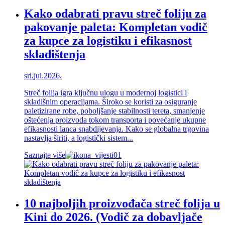
Kako odabrati pravu streč foliju za
pakovanje paleta: Kompletan vodič
za kupce za logistiku i efikasnost
skladištenja
sri.jul.2026.
Streč folija igra ključnu ulogu u modernoj logistici i
skladišnim operacijama. Široko se koristi za osiguranje
paletizirane robe, poboljšanje stabilnosti tereta, smanjenje
oštećenja proizvoda tokom transporta i povećanje ukupne
efikasnosti lanca snabdijevanja. Kako se globalna trgovina
nastavlja širiti, a logistički sistem...
Saznajte više
10 najboljih proizvođača streč folija u
Kini do 2026. (Vodič za dobavljače