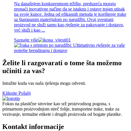
Na današnjem konkurentnom tržištu, preduzeća moraju
pronaći inovativne načine da se istaknu i ostave trajan utisak
na svoje kupce. Jedna od efikasnih metoda je korištenje trake
sa štampanim materijalom po narudžbi. Ovaj svestrani
proizvod ne služi samo kao rješenje za pakovanje i dostavu,
već služi i kao ...
Saznajte više
Želite li razgovarati o tome šta možemo
učiniti za vas?
Istražite kuda vas naša rješenja mogu odvesti.
Kliknite Pošalji
Fokus na plastične sirovine kao srž proizvodnog pogona, s
primarnom proizvodnjom streč folije, transportne trake, trake za
vezivanje, termalne etikete i drugih proizvoda od bogate plastike.
Kontakt informacije