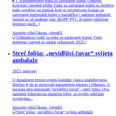
▸ 1. Razumijevanje traka za zatvaranje kutija: Osnovni
koncepti i pregled tržišta Trake za zatvaranje kutija su ljepljive
trake osjetljive na pritisak koje se prvenstveno koriste za
zatvaranje kartonskih kutija u logističkoj i pakirnoj industriji.
Sastoje se od podloge (npr. BOPP, PVC ili papir) obložene
ljepilom (akril...)
Saznajte više
Streč folija: „nevidljivi čuvar“ svijeta
ambalaže
2025. mart-pet
U današnjem brzom svijetu logistike i lanca snabdijevanja,
ključno je da se proizvodi transportuju sigurno i efikasno. A
iza toga stoji nepoznati "nevidljivi čuvar" - streč folija. Ova
naizgled jednostavna plastična folija, sa svojim odličnim
svojstvima...
Saznajte više