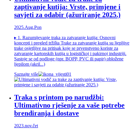
zaptivanje kutija: Vrste, primjene i
savjeti za odabir (ažuriranje 2025.)
2025.Aug.Pon
▸ 1. Razumijevanje traka za zatvaranje kutija: Osnovni
koncepti i pregled tržišta Trake za zatvaranje kutija su ljepljive
trake osjetljive na pritisak koje se prvenstveno koriste za
zatvaranje kartonskih kutija u logističkoj i pakirnoj industriji.
Sastoje se od podloge (npr. BOPP, PVC ili papir) obložene
ljepilom (akril...)
Saznajte više
Traka s printom po narudžbi:
Ultimativno rješenje za vaše potrebe
brendiranja i dostave
2023.nov.čet