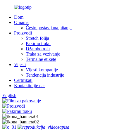
Dom
O nama
Često postavljana pitanja
Proizvodi
Stretch folija
Pakirnu traku
Džambo rola
Traka za vezivanje
Termalne etikete
Vijesti
Vijesti kompanije
Tendencija industrije
Certifikati
Kontaktirajte nas
English