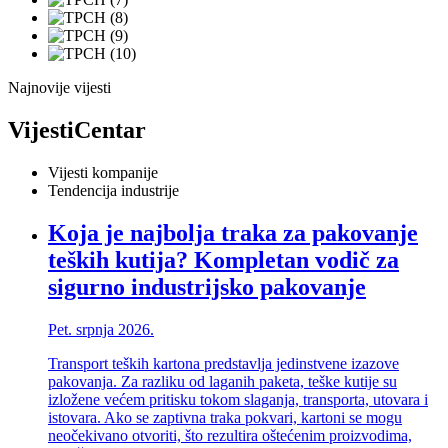
Najnovije vijesti
Vijesti
Centar
Vijesti kompanije
Tendencija industrije
Koja je najbolja traka za pakovanje
teških kutija? Kompletan vodič za
sigurno industrijsko pakovanje
Pet. srpnja 2026.
Transport teških kartona predstavlja jedinstvene izazove
pakovanja. Za razliku od laganih paketa, teške kutije su
izložene većem pritisku tokom slaganja, transporta, utovara i
istovara. Ako se zaptivna traka pokvari, kartoni se mogu
neočekivano otvoriti, što rezultira oštećenim proizvodima,