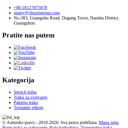
+86 18127875878
sunny@zhuorigroup.com
No.383, Guangzhu Road, Dagang Town, Nansha District,
Guangzhou
Pratite nas putem
Kategorija
Stretch folija
Traka za vezivanje
Pakirnu traku
Termalne etikete
© Autorsko pravo - 2010-2026: Sva prava pridržana.
Mapa sajta
,
Bopp traka za pakovanje
,
Rola barkodova
,
Transportna traka
,