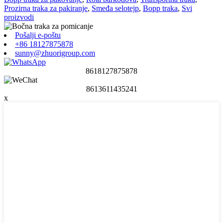
Prozirna traka za pakiranje
,
Smeđa selotejp
,
Bopp traka
,
Svi
proizvodi
Pošalji e-poštu
+86 18127875878
sunny@zhuorigroup.com
8618127875878
8613611435241
x