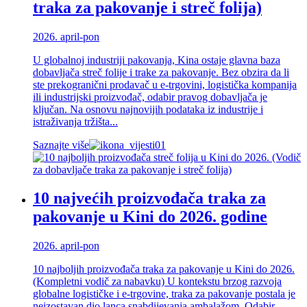
traka za pakovanje i streč folija)
2026. april-pon
U globalnoj industriji pakovanja, Kina ostaje glavna baza
dobavljača streč folije i trake za pakovanje. Bez obzira da li
ste prekogranični prodavač u e-trgovini, logistička kompanija
ili industrijski proizvođač, odabir pravog dobavljača je
ključan. Na osnovu najnovijih podataka iz industrije i
istraživanja tržišta...
Saznajte više
10 najvećih proizvođača traka za
pakovanje u Kini do 2026. godine
2026. april-pon
10 najboljih proizvođača traka za pakovanje u Kini do 2026.
(Kompletni vodič za nabavku) U kontekstu brzog razvoja
globalne logističke i e-trgovine, traka za pakovanje postala je
neizostavan dio lanca snabdijevanja ambalažom. Odabir