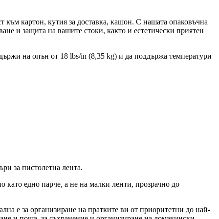
ъм картон, кутия за доставка, кашон. С нашата опаковъчна
 защита на вашите стоки, както и естетически приятен
жи на опън от 18 lbs/in (8,35 kg) и да поддържа температури
и за пистолетна лента.
ато едно парче, а не на малки ленти, прозрачно до
за организиране на пратките ви от приоритетни до най-
щане и поща, за съхранение и организиране на домакински