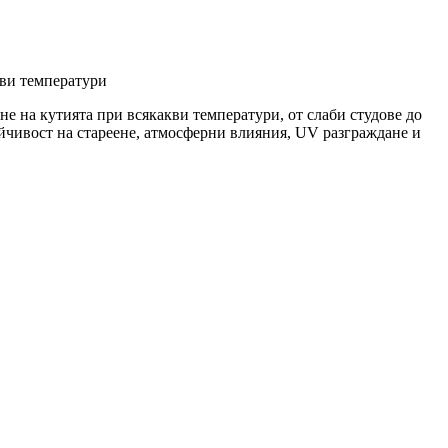
кви температури
е на кутията при всякакви температури, от слаби студове до
йчивост на стареене, атмосферни влияния, UV разграждане и