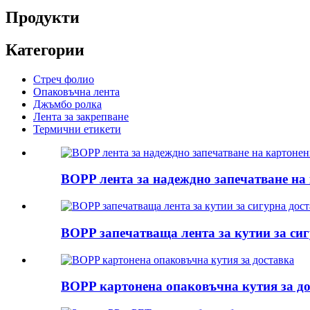
Продукти
Категории
Стреч фолио
Опаковъчна лента
Джъмбо ролка
Лента за закрепване
Термични етикети
BOPP лента за надеждно запечатване на 
BOPP запечатваща лента за кутии за сигу
BOPP картонена опаковъчна кутия за д