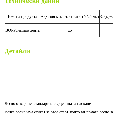
Технически данни
Име на продукта
Адхезия към отлепване (N/25 мм)
Задърж
BOPP лепяща лента
≥5
Детайли
Лесно отваряне, стандартна сърцевина за пасване
Всяка ролка има етикет за бърз старт, който ви помага лесно д