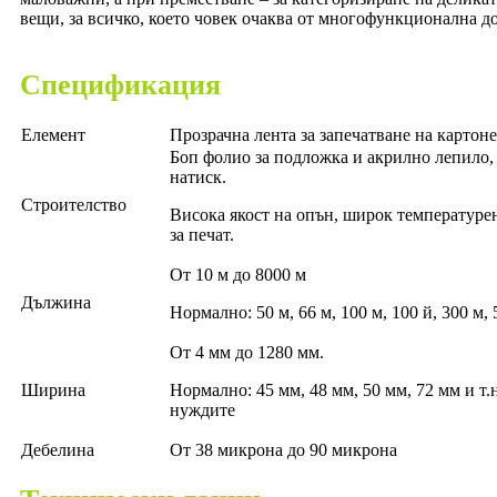
вещи, за всичко, което човек очаква от многофункционална до
Спецификация
Елемент
Прозрачна лента за запечатване на картон
Боп фолио за подложка и акрилно лепило,
натиск.
Строителство
Висока якост на опън, широк температуре
за печат.
От 10 м до 8000 м
Дължина
Нормално: 50 м, 66 м, 100 м, 100 й, 300 м, 5
От 4 мм до 1280 мм.
Ширина
Нормално: 45 мм, 48 мм, 50 мм, 72 мм и т.
нуждите
Дебелина
От 38 микрона до 90 микрона