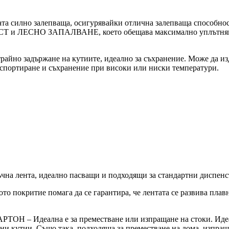
лно залепваща, осигурявайки отлична залепваща способност к
 ЛЕСНО ЗАПАЛВАНЕ, което обещава максимално уплътняване и
но задържане на кутиите, идеално за съхранение. Може да издър
нспортиране и съхранение при високи или ниски температури.
лента, идеално пасващи и подходящи за стандартни диспенсър
тие помага да се гарантира, че лентата се развива плавно к
лна е за преместване или изпращане на стоки. Идеална е 
тни кутии. Също така, подходяща за преместване на дома, изпра