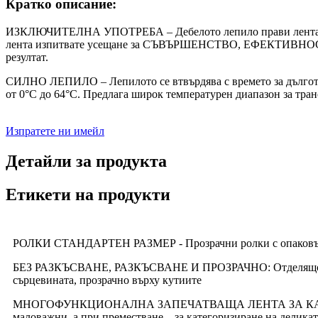
Кратко описание:
ИЗКЛЮЧИТЕЛНА УПОТРЕБА – Дебелото лепило прави лентата си
лента изпитвате усещане за СЪВЪРШЕНСТВО, ЕФЕКТИВНОСТ и
резултат.
СИЛНО ЛЕПИЛО – Лепилото се втвърдява с времето за дълготрай
от 0°C до 64°C. Предлага широк температурен диапазон за тра
Изпратете ни имейл
Детайли за продукта
Етикети на продукти
РОЛКИ СТАНДАРТЕН РАЗМЕР - Прозрачни ролки с опаковъчна 
БЕЗ РАЗКЪСВАНЕ, РАЗКЪСВАНЕ И ПРОЗРАЧНО: Отделящото покри
сърцевината, прозрачно върху кутиите
МНОГОФУНКЦИОНАЛНА ЗАПЕЧАТВАЩА ЛЕНТА ЗА КАРТОН – Идеа
маловажни, а при преместване – за категоризиране на делика