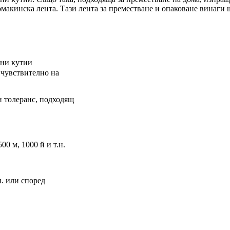
макинска лента. Тази лента за преместване и опаковане винаги 
ени кутии
 чувствително на
н толеранс, подходящ
00 м, 1000 й и т.н.
н. или според