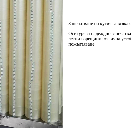
Запечатване на кутия за всяка
Осигурява надеждно запечатван
летни горещини; отлична усто
пожълтяване.