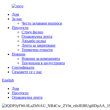
Дом
За нас
Често задавани въпроси
Продукти
Стреч фолио
Опаковъчна лента
Джъмбо ролка
Лента за закрепване
Термични етикети
Новини
Новини за компанията
Тенденция в индустрията
Сертификати
Свържете се с нас
English
Дом
Продукти
Опаковъчна лента