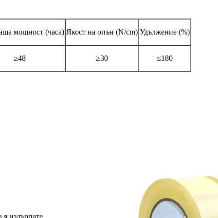
аща мощност (часа)
Якост на опън (N/cm)
Удължение (%)
≥48
≥30
≤180
а я издърпате.