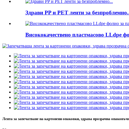
Здрави PP и PET ленти за безпроблемно..
Висококачествено пластмасово LLdpe фол
Лента за запечатване на картонени опаковки, здрава прозрачна опаковъчн