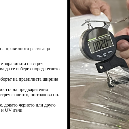
 на правилното разтягащо
 е здравината на стреч
а да се избере според теглото
зборът на правилната ширина
ростта на предварително
стреч фолиото, но толкова по-
е, докато черното или друго
а и UV лъчи.