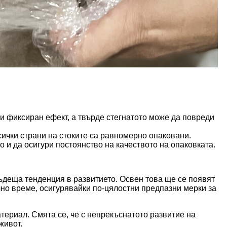
и фиксиран ефект, а твърде стегнатото може да повреди
всички страни на стоките са равномерно опаковани.
 и да осигури постоянство на качеството на опаковката.
ъдеща тенденция в развитието. Освен това ще се появят
лно време, осигурявайки по-цялостни предпазни мерки за
териал. Смята се, че с непрекъснатото развитие на
живот.