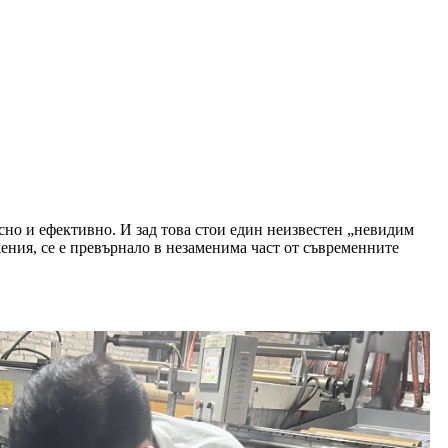
сно и ефективно. И зад това стои един неизвестен „невидим
ения, се е превърнало в незаменима част от съвременните