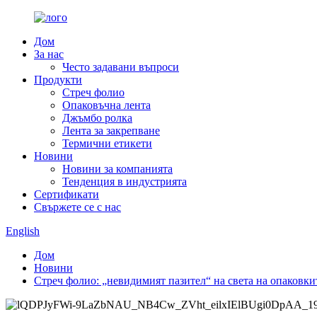
Дом
За нас
Често задавани въпроси
Продукти
Стреч фолио
Опаковъчна лента
Джъмбо ролка
Лента за закрепване
Термични етикети
Новини
Новини за компанията
Тенденция в индустрията
Сертификати
Свържете се с нас
English
Дом
Новини
Стреч фолио: „невидимият пазител“ на света на опаковки