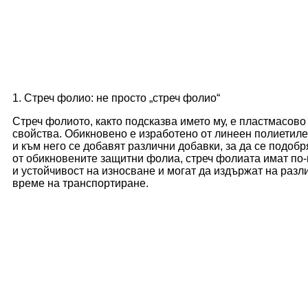
1. Стреч фолио: не просто „стреч фолио“
Стреч фолиото, както подсказва името му, е пластмасово
свойства. Обикновено е изработено от линеен полиетиле
и към него се добавят различни добавки, за да се подобр
от обикновените защитни фолиа, стреч фолиата имат по-
и устойчивост на износване и могат да издържат на разл
време на транспортиране.