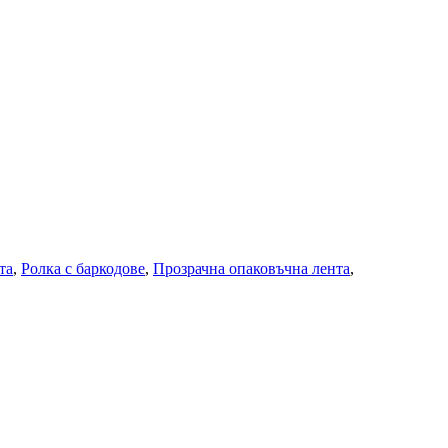
та
,
Ролка с баркодове
,
Прозрачна опаковъчна лента
,