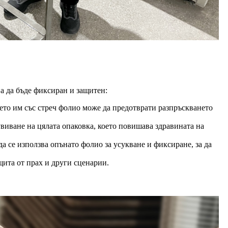
а да бъде фиксиран и защитен:
нето им със стреч фолио може да предотврати разпръскването
увиване на цялата опаковка, което повишава здравината на
а се използва опънато фолио за усукване и фиксиране, за да
щита от прах и други сценарии.