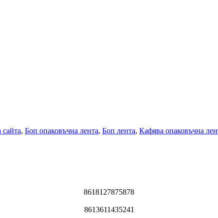
 сайта
,
Боп опаковъчна лента
,
Боп лента
,
Кафява опаковъчна лен
8618127875878
8613611435241