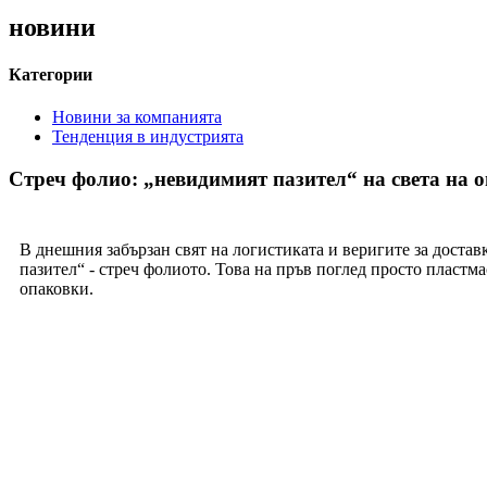
новини
Категории
Новини за компанията
Тенденция в индустрията
Стреч фолио: „невидимият пазител“ на света на 
В днешния забързан свят на логистиката и веригите за доста
пазител“ - стреч фолиото. Това на пръв поглед просто пластм
опаковки.