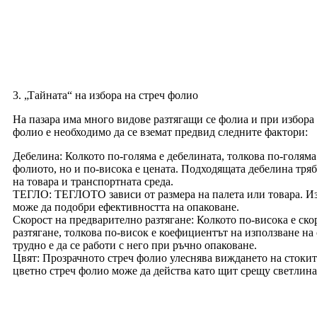
3. „Тайната“ на избора на стреч фолио
На пазара има много видове разтягащи се фолиа и при избора
фолио е необходимо да се вземат предвид следните фактори:
Дебелина: Колкото по-голяма е дебелината, толкова по-голяма
фолиото, но и по-висока е цената. Подходящата дебелина трябв
на товара и транспортната среда.
ТЕГЛО: ТЕГЛОТО зависи от размера на палета или товара. И
може да подобри ефективността на опаковане.
Скорост на предварително разтягане: Колкото по-висока е ско
разтягане, толкова по-висок е коефициентът на използване на 
трудно е да се работи с него при ръчно опаковане.
Цвят: Прозрачното стреч фолио улеснява виждането на стокит
цветно стреч фолио може да действа като щит срещу светлин