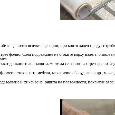
обхваща почти всички сценарии, при които даден продукт трябв
стреч фолио. След подреждане на стоките върху палета, опакова
лага.
кват допълнителна защита, може да се използва стреч фолио за 
ормени стоки, като мебели, механично оборудване и др., може д
одвързване и фиксиране, защита на повърхности, покритие за за