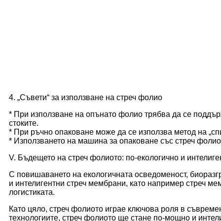
4. „Съвети“ за използване на стреч фолио
* При използване на опънато фолио трябва да се поддър
стоките.
* При ръчно опаковане може да се използва метод на „сп
* Използването на машина за опаковане със стреч фолио
V. Бъдещето на стреч фолиото: по-екологично и интелиге
С повишаването на екологичната осведоменост, биоразг
и интелигентни стреч мембрани, като например стреч мем
логистиката.
Като цяло, стреч фолиото играе ключова роля в съвреме
технологиите, стреч фолиото ще стане по-мощно и интели