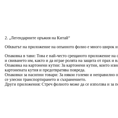
2. „Легендарните оръжия на Китай“
Обхватът на приложение на опънното фолио е много широк и 
Опаковка в тави: Това е най-често срещаното приложение на 
и свиването им, както и да играе ролята на защита от прах и в
Опаковка на картонени кутии: За картонени кутии, които изис
картонената кутия и предотвратява повреда.
Опаковки за насипни товари: За някои големи и неправилно оф
се улесни транспортирането и съхранението.
Други приложения: Стреч фолиото може да се използва и за п