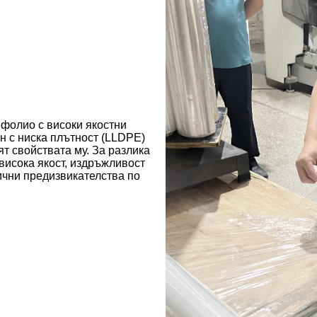
 фолио с високи якостни
н с ниска плътност (LLDPE)
ят свойствата му. За разлика
висока якост, издръжливост
ични предизвикателства по