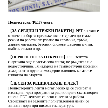
Полиестерна (PET) лента
【ЗА СРЕДНИ И ТЕЖКИ ПАКЕТИ】
PET лентата е
отличен избор за приложения със среден до тежък
режим на работа: свързване на керамика, тръби,
дървен материал, бетонни блокове, дървени кутии,
щайги, стъкло и др.
【ПЕРФЕКТНО ЗА ОТКРИТО】
PET лентата
(наричана още пластмасова лента) не ръждясва и е
водоустойчива. Тя издържа на температурни промени,
дъжд, сняг и други атмосферни влияния, когато се
използва на открито.
【ЛЕСЕН ЗА РЕЦИКЛИРАНЕ И ЛЕК】
Полиестерните ленти могат лесно да се събират и
изхвърлят чрез програми за рециклиране със затворен
цикъл. PET лентите са леки и лесни за работа.
Свойствата на зелените полиетиленови ленти се
запазват дори при високи температури.