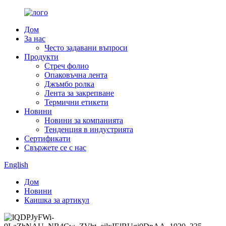
Дом
За нас
Често задавани въпроси
Продукти
Стреч фолио
Опаковъчна лента
Джъмбо ролка
Лента за закрепване
Термични етикети
Новини
Новини за компанията
Тенденция в индустрията
Сертификати
Свържете се с нас
English
Дом
Новини
Каишка за артикул