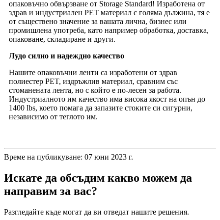
опаковъчно обвързване от Storage Standard! Изработена от
здрав и индустриален PET материал с голяма дължина, тя е
от съществено значение за вашата лична, бизнес или
промишлена употреба, като например обработка, доставка,
опаковане, складиране и други.
Лудо силно и надеждно качество
Нашите опаковъчни ленти са изработени от здрав
полиестер PET, издръжлив материал, сравним със
стоманената лента, но с който е по-лесен за работа.
Индустриалното им качество има висока якост на опън до
1400 lbs, което помага да запазите стоките си сигурни,
независимо от теглото им.
Време на публикуване: 07 юни 2023 г.
Искате да обсъдим какво можем да
направим за вас?
Разгледайте къде могат да ви отведат нашите решения.