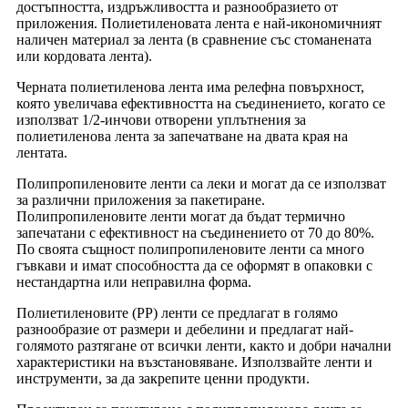
достъпността, издръжливостта и разнообразието от
приложения. Полиетиленовата лента е най-икономичният
наличен материал за лента (в сравнение със стоманената
или кордовата лента).
Черната полиетиленова лента има релефна повърхност,
която увеличава ефективността на съединението, когато се
използват 1/2-инчови отворени уплътнения за
полиетиленова лента за запечатване на двата края на
лентата.
Полипропиленовите ленти са леки и могат да се използват
за различни приложения за пакетиране.
Полипропиленовите ленти могат да бъдат термично
запечатани с ефективност на съединението от 70 до 80%.
По своята същност полипропиленовите ленти са много
гъвкави и имат способността да се оформят в опаковки с
нестандартна или неправилна форма.
Полиетиленовите (PP) ленти се предлагат в голямо
разнообразие от размери и дебелини и предлагат най-
голямото разтягане от всички ленти, както и добри начални
характеристики на възстановяване. Използвайте ленти и
инструменти, за да закрепите ценни продукти.