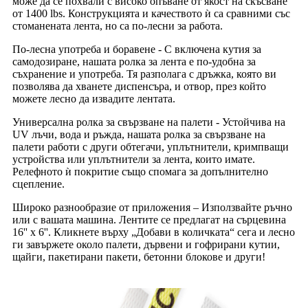
може да се похвали с високо опъване от якост на скъсване
от 1400 lbs. Конструкцията и качеството ѝ са сравними със
стоманената лента, но са по-лесни за работа.
По-лесна употреба и боравене - С включена кутия за
самодозиране, нашата ролка за лента е по-удобна за
съхранение и употреба. Тя разполага с дръжка, която ви
позволява да хванете диспенсъра, и отвор, през който
можете лесно да извадите лентата.
Универсална ролка за свързване на палети - Устойчива на
UV лъчи, вода и ръжда, нашата ролка за свързване на
палети работи с други обтегачи, уплътнители, кримпващи
устройства или уплътнители за лента, които имате.
Релефното ѝ покритие също спомага за допълнително
сцепление.
Широко разнообразие от приложения – Използвайте ръчно
или с вашата машина. Лентите се предлагат на сърцевина
16'' x 6''. Кликнете върху „Добави в количката“ сега и лесно
ги завържете около палети, дървени и гофрирани кутии,
щайги, пакетирани пакети, бетонни блокове и други!