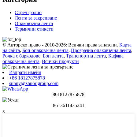
Стреч фолио
Лента за закрепване
Опаковъчна лента
Термични етикети
© Авторско право - 2010-2026: Всички права запазени.
Карта
на сайта
,
Боп опаковъчна лента
,
Прозрачна опаковъчна лента
,
Ролка с баркодове
,
Боп лента
,
Транспортна лента
,
Кафява
опаковъчна лента
,
Всички продукти
Изпрати имейл
+86 18127875878
sunny@zhuorigroup.com
8618127875878
8613611435241
x