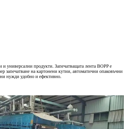
 и универсални продукти. Запечатващата лента BOPP е
мер запечатване на картонени кутии, автоматични опаковъчни
тни нужди удобно и ефективно.