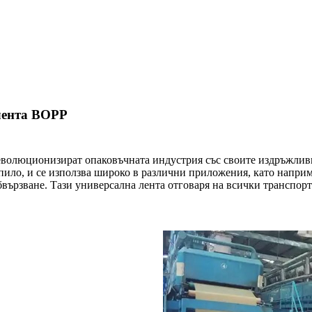
лента BOPP
волюционизират опаковъчната индустрия със своите издръжливи
пило, и се използва широко в различни приложения, като напри
бвързване. Тази универсална лента отговаря на всички транспор