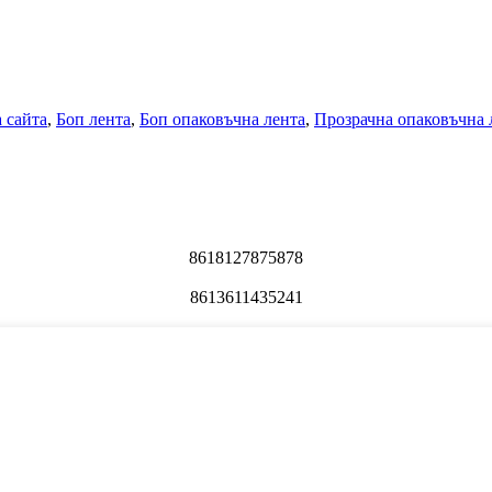
 сайта
,
Боп лента
,
Боп опаковъчна лента
,
Прозрачна опаковъчна 
8618127875878
8613611435241