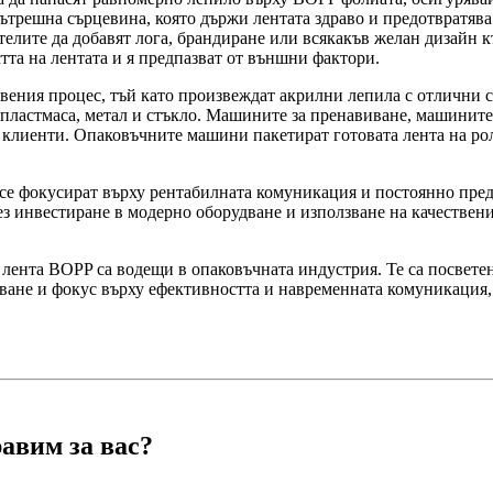
ътрешна сърцевина, която държи лентата здраво и предотвратява
лите да добавят лога, брандиране или всякакъв желан дизайн к
та на лентата и я предпазват от външни фактори.
вения процес, тъй като произвеждат акрилни лепила с отлични 
пластмаса, метал и стъкло. Машините за пренавиване, машините 
е клиенти. Опаковъчните машини пакетират готовата лента на ро
е фокусират върху рентабилната комуникация и постоянно предо
з инвестиране в модерно оборудване и използване на качествени
лента BOPP са водещи в опаковъчната индустрия. Те са посветен
ване и фокус върху ефективността и навременната комуникация, 
авим за вас?