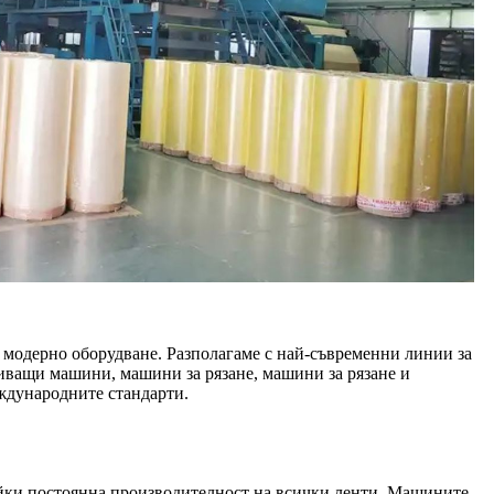
 модерно оборудване. Разполагаме с най-съвременни линии за
иващи машини, машини за рязане, машини за рязане и
ждународните стандарти.
айки постоянна производителност на всички ленти. Машините