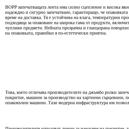
BOPP запечатващата лента има силно сцепление и висока якос
надеждно и сигурно запечатване, гарантиращо, че опаковката
време на доставка. Тя е устойчива на влага, температурни пр
подходяща за опаковане на широка гама от продукти, включит
чупливи предмети. Нейната прозрачна и гланцирана повърхно
на опаковката, правейки я по-естетически приятна.
Това, което отличава производителите на джъмбо ролки запе
покритие, машини за производство на хартиени сърцевини, п
опаковъчни машини. Тази модерна инфраструктура им позволя
Производителите използват линии за нанасяне на покритие, 