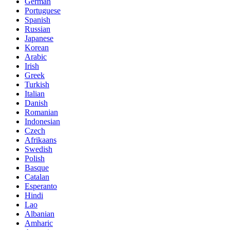
German
Portuguese
Spanish
Russian
Japanese
Korean
Arabic
Irish
Greek
Turkish
Italian
Danish
Romanian
Indonesian
Czech
Afrikaans
Swedish
Polish
Basque
Catalan
Esperanto
Hindi
Lao
Albanian
Amharic