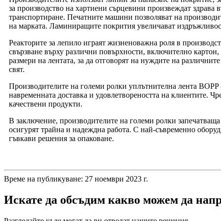
за производство на хартиени сърцевини произвеждат здрава в
транспортиране. Печатните машини позволяват на производите
на марката. Ламиниращите покрития увеличават издръжливост
Реакторите за лепило играят жизненоважна роля в производст
свързване върху различни повърхности, включително картон, 
размери на лентата, за да отговорят на нуждите на различнит
свят.
Производителите на големи ролки уплътнителна лента BOPP с
навременната доставка и удовлетвореността на клиентите. Чре
качествени продукти.
В заключение, производителите на големи ролки запечатваща 
осигурят трайна и надеждна работа. С най-съвременно оборуд
гъвкави решения за опаковане.
Време на публикуване: 27 ноември 2023 г.
Искате да обсъдим какво можем да напр
Разгледайте къде могат да ви отведат нашите решения.