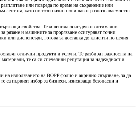
 разплитане или повреда по време на съхранение или
ъм лентата, като по този начин повишават разпознаваемостта
свързващи свойства. Тези лепила осигуряват оптимално
за рязане и машините за прорязване осигуряват точни
лки или диспенсъри, готова за доставка до клиенти по целия
ставят отлични продукти и услуги. Те разбират важността на
 материали, те са си спечелили репутация за надеждност и
и на използването на BOPP фолио и акрилно свързване, за да
те са първият избор за бизнеси, изискващи безопасни и