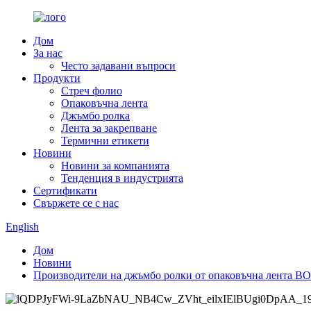
Дом
За нас
Често задавани въпроси
Продукти
Стреч фолио
Опаковъчна лента
Джъмбо ролка
Лента за закрепване
Термични етикети
Новини
Новини за компанията
Тенденция в индустрията
Сертификати
Свържете се с нас
English
Дом
Новини
Производители на джъмбо ролки от опаковъчна лента B