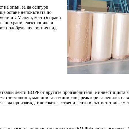
т на опън, за да осигури
 ще остане непокътната по
омени и UV лъчи, което я прави
елно храни, електроника и
ст подобрява цялостния вид
чатващи ленти BOPP от другите производители, е инвестицията в
ечатни машини, машини за ламиниране, реактори за лепило, нав
ва да произвеждат висококачествени ленти в съответствие с ме
за да нанасят равномерно лепило върху BOPP фолиата, осигуряв