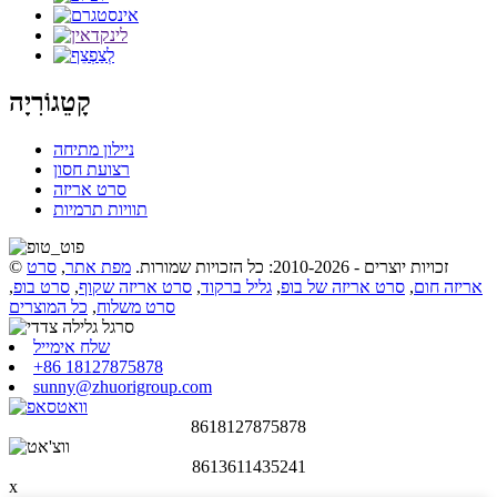
קָטֵגוֹרִיָה
ניילון מתיחה
רצועת חסון
סרט אריזה
תוויות תרמיות
© זכויות יוצרים - 2010-2026: כל הזכויות שמורות.
מפת אתר
,
סרט
אריזה חום
,
סרט אריזה של בופ
,
גליל ברקוד
,
סרט אריזה שקוף
,
סרט בופ
,
סרט משלוח
,
כל המוצרים
שלח אימייל
+86 18127875878
sunny@zhuorigroup.com
8618127875878
8613611435241
x