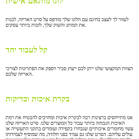
לוגו מותאם אישית
לעזור לך לעצב בחינם עם הלוגו שלך מודפס על סרט האריזה, לבנות
את המותג והשוק שלך, לזכות ביותר עסקים.
קל לעבוד יחד
הצוות המקצועי שלנו ייתן לכם ייעוץ סביר ויספק את הפתרונות לצורכי
האריזה שלכם.
בקרת איכות ובדיקות
אנו מתייחסים ברצינות רבה לבקרת איכות ומחויבים להבטיח את רמת
האיכות הגבוהה ביותר עבור כל המוצרים שלנו. סרט האריזה שלנו
עשוי מחומרים איכותיים שנבחרו בקפידה ועומדים בתקני התעשייה או
עולים עליהם. הסרט שלנו גם עמיד בפני חלודה, מה שמוסיף לעמידותו