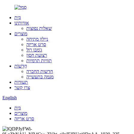
בַּיִת
אודותינו
שאלות נפוצות
מוצרים
ניילון מתיחה
סרט אריזה
ג'מבו רול
רצועת חסון
תוויות תרמיות
חֲדָשׁוֹת
חדשות החברה
מגמה בתעשייה
תעודות
צרו קשר
English
בַּיִת
מוצרים
סרט אריזה