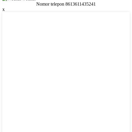
Nomor telepon 8613611435241
x