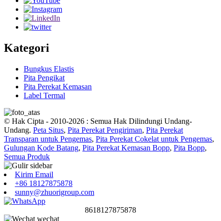
Kategori
Bungkus Elastis
Pita Pengikat
Pita Perekat Kemasan
Label Termal
© Hak Cipta - 2010-2026 : Semua Hak Dilindungi Undang-
Undang.
Peta Situs
,
Pita Perekat Pengiriman
,
Pita Perekat
Transparan untuk Pengemas
,
Pita Perekat Cokelat untuk Pengemas
,
Gulungan Kode Batang
,
Pita Perekat Kemasan Bopp
,
Pita Bopp
,
Semua Produk
Kirim Email
+86 18127875878
sunny@zhuorigroup.com
8618127875878