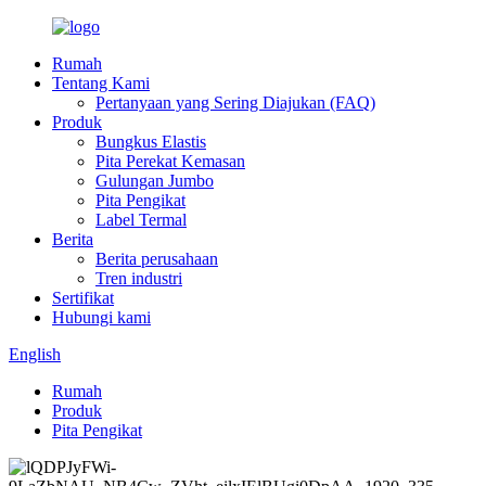
Rumah
Tentang Kami
Pertanyaan yang Sering Diajukan (FAQ)
Produk
Bungkus Elastis
Pita Perekat Kemasan
Gulungan Jumbo
Pita Pengikat
Label Termal
Berita
Berita perusahaan
Tren industri
Sertifikat
Hubungi kami
English
Rumah
Produk
Pita Pengikat