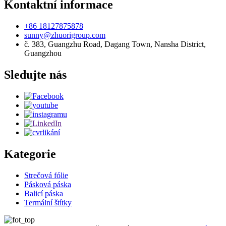
Kontaktní informace
+86 18127875878
sunny@zhuorigroup.com
č. 383, Guangzhu Road, Dagang Town, Nansha District,
Guangzhou
Sledujte nás
Kategorie
Strečová fólie
Pásková páska
Balicí páska
Termální štítky