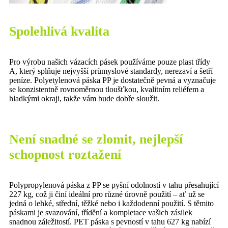
Spolehlivá kvalita
Pro výrobu našich vázacích pásek používáme pouze plast třídy
A, který splňuje nejvyšší průmyslové standardy, nerezaví a šetří
peníze. Polyetylenová páska PP je dostatečně pevná a vyznačuje
se konzistentně rovnoměrnou tloušťkou, kvalitním reliéfem a
hladkými okraji, takže vám bude dobře sloužit.
Není snadné se zlomit, nejlepší
schopnost roztažení
Polypropylenová páska z PP se pyšní odolností v tahu přesahující
227 kg, což ji činí ideální pro různé úrovně použití – ať už se
jedná o lehké, střední, těžké nebo i každodenní použití. S těmito
páskami je svazování, třídění a kompletace vašich zásilek
snadnou záležitostí. PET páska s pevností v tahu 627 kg nabízí