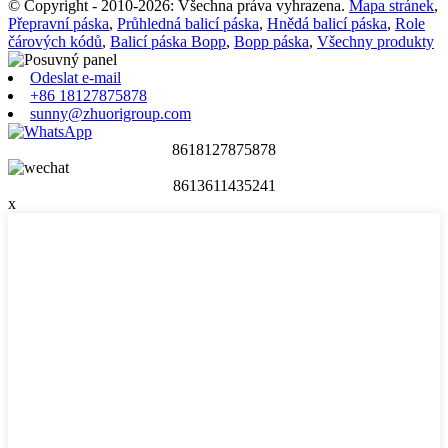
© Copyright - 2010-2026: Všechna práva vyhrazena.
Mapa stránek
,
Přepravní páska
,
Průhledná balicí páska
,
Hnědá balicí páska
,
Role
čárových kódů
,
Balicí páska Bopp
,
Bopp páska
,
Všechny produkty
Odeslat e-mail
+86 18127875878
sunny@zhuorigroup.com
8618127875878
8613611435241
x