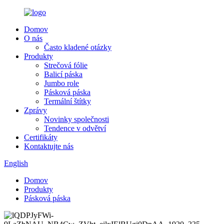
Domov
O nás
Často kladené otázky
Produkty
Strečová fólie
Balicí páska
Jumbo role
Pásková páska
Termální štítky
Zprávy
Novinky společnosti
Tendence v odvětví
Certifikáty
Kontaktujte nás
English
Domov
Produkty
Pásková páska