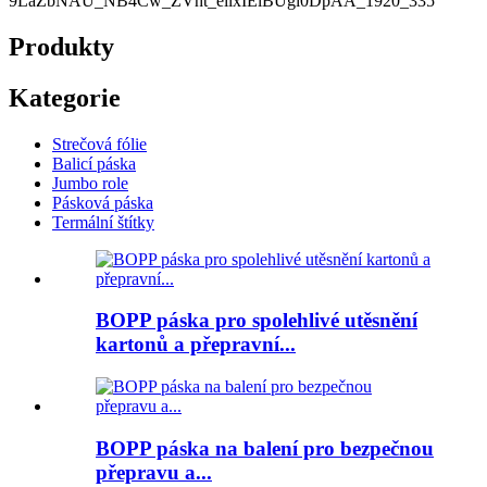
Produkty
Kategorie
Strečová fólie
Balicí páska
Jumbo role
Pásková páska
Termální štítky
BOPP páska pro spolehlivé utěsnění
kartonů a přepravní...
BOPP páska na balení pro bezpečnou
přepravu a...