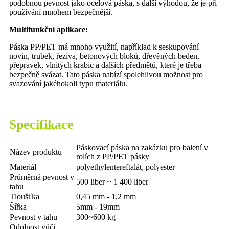
podobnou pevnost jako ocelová páska, s další výhodou, že je při
používání mnohem bezpečnější.
Multifunkční aplikace:
Páska PP/PET má mnoho využití, například k seskupování
novin, trubek, řeziva, betonových bloků, dřevěných beden,
přepravek, vlnitých krabic a dalších předmětů, které je třeba
bezpečně svázat. Tato páska nabízí spolehlivou možnost pro
svazování jakéhokoli typu materiálu.
Specifikace
Páskovací páska na zakázku pro balení v
Název produktu
rolích z PP/PET pásky
Materiál
polyethylentereftalát, polyester
Průměrná pevnost v
500 liber ~ 1 400 liber
tahu
Tloušťka
0,45 mm - 1,2 mm
Šířka
5mm - 19mm
Pevnost v tahu
300~600 kg
Odolnost vůči