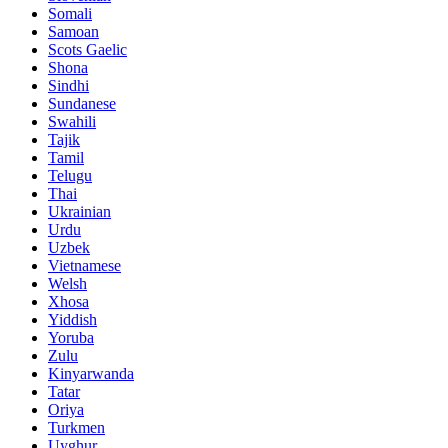
Somali
Samoan
Scots Gaelic
Shona
Sindhi
Sundanese
Swahili
Tajik
Tamil
Telugu
Thai
Ukrainian
Urdu
Uzbek
Vietnamese
Welsh
Xhosa
Yiddish
Yoruba
Zulu
Kinyarwanda
Tatar
Oriya
Turkmen
Uyghur