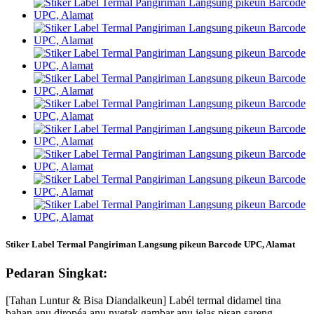
Stiker Label Termal Pangiriman Langsung pikeun Barcode UPC, Alamat
Pedaran Singkat:
[Tahan Luntur & Bisa Diandalkeun] Labél termal didamel tina
bahan anu diropéa anu nyetak gambar anu jelas pisan sareng