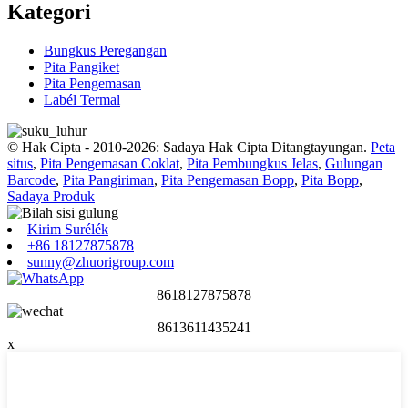
Kategori
Bungkus Peregangan
Pita Pangiket
Pita Pengemasan
Labél Termal
© Hak Cipta - 2010-2026: Sadaya Hak Cipta Ditangtayungan.
Peta
situs
,
Pita Pengemasan Coklat
,
Pita Pembungkus Jelas
,
Gulungan
Barcode
,
Pita Pangiriman
,
Pita Pengemasan Bopp
,
Pita Bopp
,
Sadaya Produk
Kirim Surélék
+86 18127875878
sunny@zhuorigroup.com
8618127875878
8613611435241
x