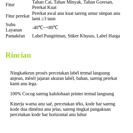
Tahan Cai, Tahan Minyak, Tahan Goresan,
Fitur
Perekat Kuat
Perekat awal anu kuat sareng umur simpan anu
Fitur perekat
lami ≥3 taun
Suhu
-40℃~+80℃
Layanan
Pamakéan
Label Pangiriman, Stiker Khusus, Label Harga
Rincian
Ningkatkeun prosés percetakan labél termal langsung
anjeun, mésér jajaran ukuran labél, bahan, sareng perekat
kami anu lega.
100% Cocog sareng kalolobaan printer termal langsung
Kinerja warna anu saé, percetakan téks, kode bar sareng
kode dua diménsi anu jelas, sareng tingkat pangakuan
percetakan kode bar horizontal anu luhur