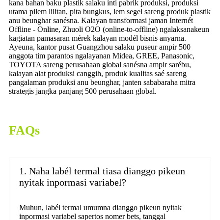
kana bahan baku plastik salaku inti pabrik produksi, produksi
utama pilem lilitan, pita bungkus, lem segel sareng produk plastik
anu beunghar sanésna. Kalayan transformasi jaman Internét
Offline - Online, Zhuoli O2O (online-to-offline) ngalaksanakeun
kagiatan pamasaran mérek kalayan modél bisnis anyarna.
Ayeuna, kantor pusat Guangzhou salaku puseur ampir 500
anggota tim parantos ngalayanan Midea, GREE, Panasonic,
TOYOTA sareng perusahaan global sanésna ampir sarébu,
kalayan alat produksi canggih, produk kualitas saé sareng
pangalaman produksi anu beunghar, janten sababaraha mitra
strategis jangka panjang 500 perusahaan global.
FAQs
1. Naha labél termal tiasa dianggo pikeun
nyitak inpormasi variabel?
Muhun, labél termal umumna dianggo pikeun nyitak
inpormasi variabel sapertos nomer bets, tanggal