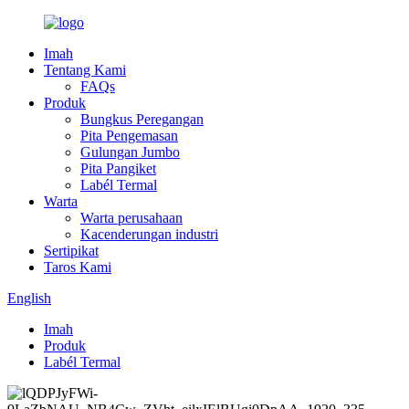
Imah
Tentang Kami
FAQs
Produk
Bungkus Peregangan
Pita Pengemasan
Gulungan Jumbo
Pita Pangiket
Labél Termal
Warta
Warta perusahaan
Kacenderungan industri
Sertipikat
Taros Kami
English
Imah
Produk
Labél Termal