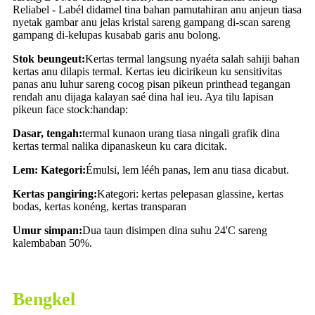
Reliabel - Labél didamel tina bahan pamutahiran anu anjeun tiasa
nyetak gambar anu jelas kristal sareng gampang di-scan sareng
gampang di-kelupas kusabab garis anu bolong.
Stok beungeut:
Kertas termal langsung nyaéta salah sahiji bahan
kertas anu dilapis termal. Kertas ieu dicirikeun ku sensitivitas
panas anu luhur sareng cocog pisan pikeun printhead tegangan
rendah anu dijaga kalayan saé dina hal ieu. Aya tilu lapisan
pikeun face stock:
handap:
Dasar, tengah:
termal kunaon urang tiasa ningali grafik dina
kertas termal nalika dipanaskeun ku cara dicitak.
Lem: Kategori:
Émulsi, lem lééh panas, lem anu tiasa dicabut.
Kertas pangiring:
Kategori: kertas pelepasan glassine, kertas
bodas, kertas konéng, kertas transparan
Umur simpan:
Dua taun disimpen dina suhu 24'C sareng
kalembaban 50%.
Bengkel