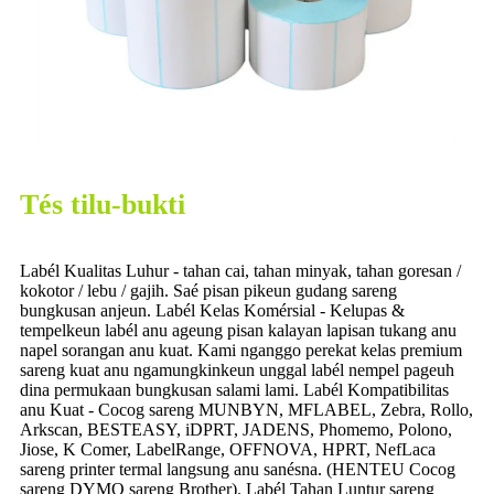
Tés tilu-bukti
Labél Kualitas Luhur - tahan cai, tahan minyak, tahan goresan /
kokotor / lebu / gajih. Saé pisan pikeun gudang sareng
bungkusan anjeun. Labél Kelas Komérsial - Kelupas &
tempelkeun labél anu ageung pisan kalayan lapisan tukang anu
napel sorangan anu kuat. Kami nganggo perekat kelas premium
sareng kuat anu ngamungkinkeun unggal labél nempel pageuh
dina permukaan bungkusan salami lami. Labél Kompatibilitas
anu Kuat - Cocog sareng MUNBYN, MFLABEL, Zebra, Rollo,
Arkscan, BESTEASY, iDPRT, JADENS, Phomemo, Polono,
Jiose, K Comer, LabelRange, OFFNOVA, HPRT, NefLaca
sareng printer termal langsung anu sanésna. (HENTEU Cocog
sareng DYMO sareng Brother). Labél Tahan Luntur sareng