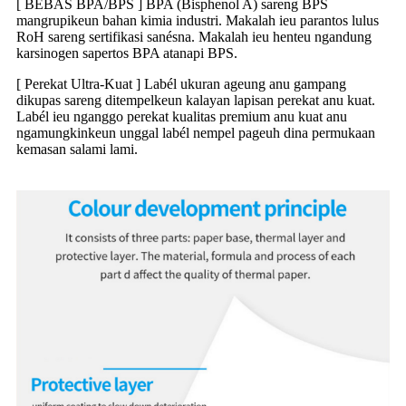
[ BEBAS BPA/BPS ] BPA (Bisphenol A) sareng BPS
mangrupikeun bahan kimia industri. Makalah ieu parantos lulus
RoH sareng sertifikasi sanésna. Makalah ieu henteu ngandung
karsinogen sapertos BPA atanapi BPS.
[ Perekat Ultra-Kuat ] Labél ukuran ageung anu gampang
dikupas sareng ditempelkeun kalayan lapisan perekat anu kuat.
Labél ieu nganggo perekat kualitas premium anu kuat anu
ngamungkinkeun unggal labél nempel pageuh dina permukaan
kemasan salami lami.