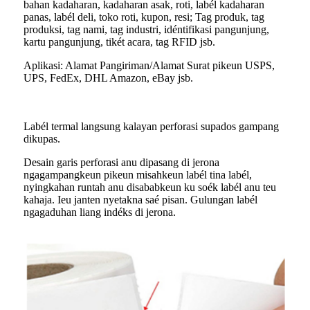
bahan kadaharan, kadaharan asak, roti, labél kadaharan
panas, labél deli, toko roti, kupon, resi; Tag produk, tag
produksi, tag nami, tag industri, idéntifikasi pangunjung,
kartu pangunjung, tikét acara, tag RFID jsb.
Aplikasi: Alamat Pangiriman/Alamat Surat pikeun USPS,
UPS, FedEx, DHL Amazon, eBay jsb.
Labél termal langsung kalayan perforasi supados gampang
dikupas.
Desain garis perforasi anu dipasang di jerona
ngagampangkeun pikeun misahkeun labél tina labél,
nyingkahan runtah anu disababkeun ku soék labél anu teu
kahaja. Ieu janten nyetakna saé pisan. Gulungan labél
ngagaduhan liang indéks di jerona.