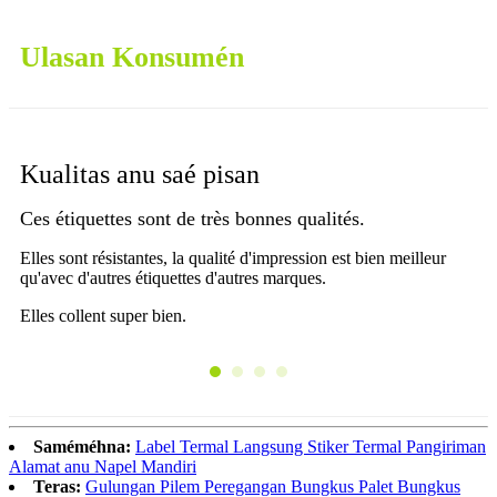
Ulasan Konsumén
Kualitas anu saé pisan
L
Ces étiquettes sont de très bonnes qualités.
Ab
ba
Elles sont résistantes, la qualité d'impression est bien meilleur
pi
qu'avec d'autres étiquettes d'autres marques.
Elles collent super bien.
Saméméhna:
Label Termal Langsung Stiker Termal Pangiriman
Alamat anu Napel Mandiri
Teras:
Gulungan Pilem Peregangan Bungkus Palet Bungkus