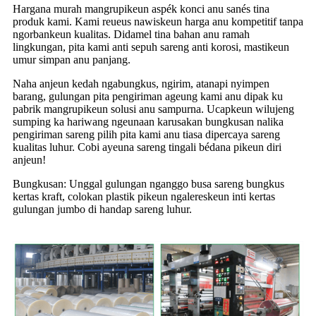
Hargana murah mangrupikeun aspék konci anu sanés tina
produk kami. Kami reueus nawiskeun harga anu kompetitif tanpa
ngorbankeun kualitas. Didamel tina bahan anu ramah
lingkungan, pita kami anti sepuh sareng anti korosi, mastikeun
umur simpan anu panjang.
Naha anjeun kedah ngabungkus, ngirim, atanapi nyimpen
barang, gulungan pita pengiriman ageung kami anu dipak ku
pabrik mangrupikeun solusi anu sampurna. Ucapkeun wilujeng
sumping ka hariwang ngeunaan karusakan bungkusan nalika
pengiriman sareng pilih pita kami anu tiasa dipercaya sareng
kualitas luhur. Cobi ayeuna sareng tingali bédana pikeun diri
anjeun!
Bungkusan: Unggal gulungan nganggo busa sareng bungkus
kertas kraft, colokan plastik pikeun ngalereskeun inti kertas
gulungan jumbo di handap sareng luhur.