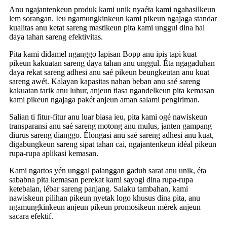
Anu ngajantenkeun produk kami unik nyaéta kami ngahasilkeun
lem sorangan. Ieu ngamungkinkeun kami pikeun ngajaga standar
kualitas anu ketat sareng mastikeun pita kami unggul dina hal
daya tahan sareng efektivitas.
Pita kami didamel nganggo lapisan Bopp anu ipis tapi kuat
pikeun kakuatan sareng daya tahan anu unggul. Éta ngagaduhan
daya rekat sareng adhesi anu saé pikeun beungkeutan anu kuat
sareng awét. Kalayan kapasitas nahan beban anu saé sareng
kakuatan tarik anu luhur, anjeun tiasa ngandelkeun pita kemasan
kami pikeun ngajaga pakét anjeun aman salami pengiriman.
Salian ti fitur-fitur anu luar biasa ieu, pita kami ogé nawiskeun
transparansi anu saé sareng motong anu mulus, janten gampang
diurus sareng dianggo. Élongasi anu saé sareng adhesi anu kuat,
digabungkeun sareng sipat tahan cai, ngajantenkeun idéal pikeun
rupa-rupa aplikasi kemasan.
Kami ngartos yén unggal palanggan gaduh sarat anu unik, éta
sababna pita kemasan perekat kami sayogi dina rupa-rupa
ketebalan, lébar sareng panjang. Salaku tambahan, kami
nawiskeun pilihan pikeun nyetak logo khusus dina pita, anu
ngamungkinkeun anjeun pikeun promosikeun mérek anjeun
sacara efektif.