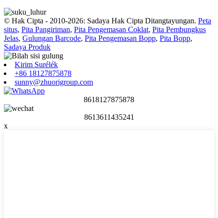
© Hak Cipta - 2010-2026: Sadaya Hak Cipta Ditangtayungan.
Peta
situs
,
Pita Pangiriman
,
Pita Pengemasan Coklat
,
Pita Pembungkus
Jelas
,
Gulungan Barcode
,
Pita Pengemasan Bopp
,
Pita Bopp
,
Sadaya Produk
Kirim Surélék
+86 18127875878
sunny@zhuorigroup.com
8618127875878
8613611435241
x